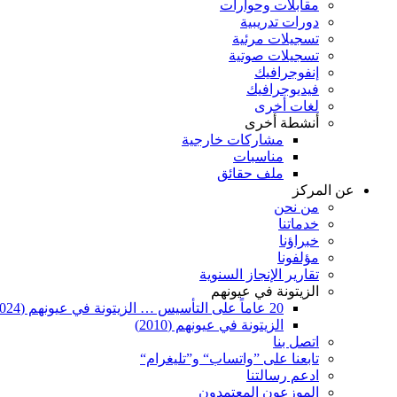
مقابلات وحوارات
دورات تدريبية
تسجيلات مرئية
تسجيلات صوتية
إنفوجرافيك
فيديوجرافيك
لغات أخرى
أنشطة أخرى
مشاركات خارجية
مناسبات
ملف حقائق
عن المركز
من نحن
خدماتنا
خبراؤنا
مؤلفونا
تقارير الإنجاز السنوية
الزيتونة في عيونهم
20 عاماً على التأسيس … الزيتونة في عيونهم (2024)
الزيتونة في عيونهم (2010)
اتصل بنا
تابعنا على ”واتساب“ و”تليغرام“
ادعم رسالتنا
الموزعون المعتمدون