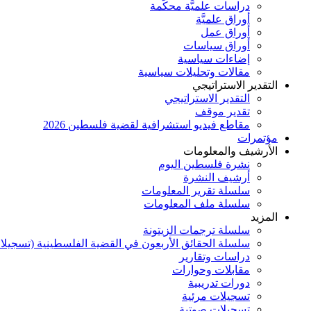
دراسات علميَّة محكَّمة
أوراق علميَّة
أوراق عمل
أوراق سياسات
إضاءات سياسية
مقالات وتحليلات سياسية
التقدير الاستراتيجي
التقدير الاستراتيجي
تقدير موقف
مقاطع فيديو استشرافية لقضية فلسطين 2026
مؤتمرات
الأرشيف والمعلومات
نشرة فلسطين اليوم
أرشيف النشرة
سلسلة تقرير المعلومات
سلسلة ملف المعلومات
المزيد
سلسلة ترجمات الزيتونة
سلسلة الحقائق الأربعون في القضية الفلسطينية (تسجيلا
دراسات وتقارير
مقابلات وحوارات
دورات تدريبية
تسجيلات مرئية
تسجيلات صوتية