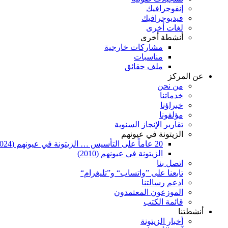
إنفوجرافيك
فيديوجرافيك
لغات أخرى
أنشطة أخرى
مشاركات خارجية
مناسبات
ملف حقائق
عن المركز
من نحن
خدماتنا
خبراؤنا
مؤلفونا
تقارير الإنجاز السنوية
الزيتونة في عيونهم
20 عاماً على التأسيس … الزيتونة في عيونهم (2024)
الزيتونة في عيونهم (2010)
اتصل بنا
تابعنا على ”واتساب“ و”تليغرام“
ادعم رسالتنا
الموزعون المعتمدون
قائمة الكتب
أنشطتنا
أخبار الزيتونة