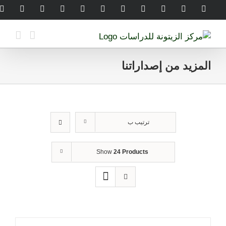
Ski
legram
WhatsApp
SoundCloud
LinkedIn
Threads
Tiktok
YouTube
Instagram
X
Facebook
t
conten
المزيد من إصداراتنا
ترتيب ب
Show
24 Products