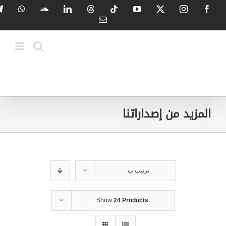
Ski
tsApp
SoundCloud
LinkedIn
Threads
Tiktok
YouTube
Instagram
X
Facebook
t
Email
conten
المزيد من إصداراتنا
ترتيب ب
Show
24 Products