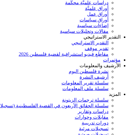
دراسات علميَّة محكَّمة
أوراق علميَّة
أوراق عمل
أوراق سياسات
إضاءات سياسية
مقالات وتحليلات سياسية
التقدير الاستراتيجي
التقدير الاستراتيجي
تقدير موقف
مقاطع فيديو استشرافية لقضية فلسطين 2026
مؤتمرات
الأرشيف والمعلومات
نشرة فلسطين اليوم
أرشيف النشرة
سلسلة تقرير المعلومات
سلسلة ملف المعلومات
المزيد
سلسلة ترجمات الزيتونة
سلسلة الحقائق الأربعون في القضية الفلسطينية (تسجيلا
دراسات وتقارير
مقابلات وحوارات
دورات تدريبية
تسجيلات مرئية
تسجيلات صوتية