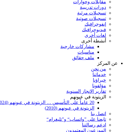
مقابلات وحوارات
دورات تدريبية
تسجيلات مرئية
تسجيلات صوتية
إنفوجرافيك
فيديوجرافيك
لغات أخرى
أنشطة أخرى
مشاركات خارجية
مناسبات
ملف حقائق
عن المركز
من نحن
خدماتنا
خبراؤنا
مؤلفونا
تقارير الإنجاز السنوية
الزيتونة في عيونهم
20 عاماً على التأسيس … الزيتونة في عيونهم (2024)
الزيتونة في عيونهم (2010)
اتصل بنا
تابعنا على ”واتساب“ و”تليغرام“
ادعم رسالتنا
الموزعون المعتمدون