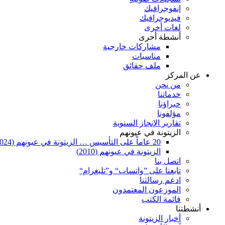
إنفوجرافيك
فيديوجرافيك
لغات أخرى
أنشطة أخرى
مشاركات خارجية
مناسبات
ملف حقائق
عن المركز
من نحن
خدماتنا
خبراؤنا
مؤلفونا
تقارير الإنجاز السنوية
الزيتونة في عيونهم
20 عاماً على التأسيس … الزيتونة في عيونهم (2024)
الزيتونة في عيونهم (2010)
اتصل بنا
تابعنا على ”واتساب“ و”تليغرام“
ادعم رسالتنا
الموزعون المعتمدون
قائمة الكتب
أنشطتنا
أخبار الزيتونة