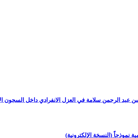
عبد الرحمن سلامة في العزل الانفرادي داخل السجون الإسر
ة نموذجاً (النسخة الإلكترونية)