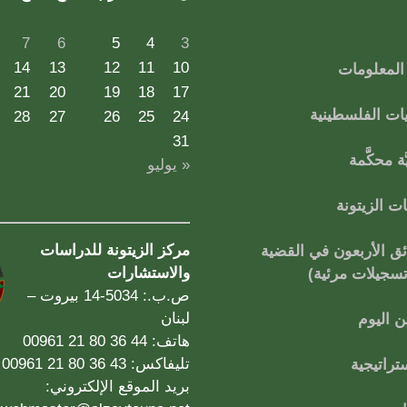
7
6
5
4
3
14
13
12
11
10
لمعلومات
21
20
19
18
17
ات الفلسطينية
28
27
26
25
24
31
ة محكَّمة
« يوليو
 الزيتونة
مركز الزيتونة للدراسات
ق الأربعون في القضية
والاستشارات
تسجيلات مرئية)
ص.ب.: 5034-14 بيروت –
لبنان
 اليوم
هاتف: 44 36 80 21 00961
تليفاكس: 43 36 80 21 00961
تراتيجية
بريد الموقع الإلكتروني: