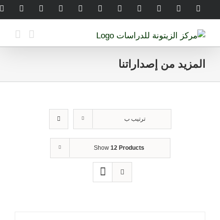
Ski
legram
WhatsApp
SoundCloud
LinkedIn
Threads
Tiktok
YouTube
Instagram
X
Facebook
t
conten
المزيد من إصداراتنا
ترتيب ب
Show
12 Products