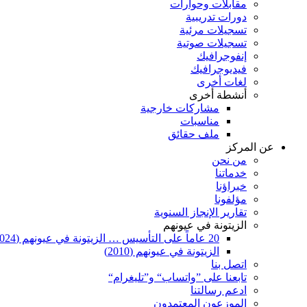
مقابلات وحوارات
دورات تدريبية
تسجيلات مرئية
تسجيلات صوتية
إنفوجرافيك
فيديوجرافيك
لغات أخرى
أنشطة أخرى
مشاركات خارجية
مناسبات
ملف حقائق
عن المركز
من نحن
خدماتنا
خبراؤنا
مؤلفونا
تقارير الإنجاز السنوية
الزيتونة في عيونهم
20 عاماً على التأسيس … الزيتونة في عيونهم (2024)
الزيتونة في عيونهم (2010)
اتصل بنا
تابعنا على ”واتساب“ و”تليغرام“
ادعم رسالتنا
الموزعون المعتمدون