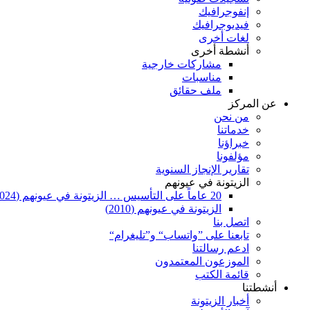
إنفوجرافيك
فيديوجرافيك
لغات أخرى
أنشطة أخرى
مشاركات خارجية
مناسبات
ملف حقائق
عن المركز
من نحن
خدماتنا
خبراؤنا
مؤلفونا
تقارير الإنجاز السنوية
الزيتونة في عيونهم
20 عاماً على التأسيس … الزيتونة في عيونهم (2024)
الزيتونة في عيونهم (2010)
اتصل بنا
تابعنا على ”واتساب“ و”تليغرام“
ادعم رسالتنا
الموزعون المعتمدون
قائمة الكتب
أنشطتنا
أخبار الزيتونة