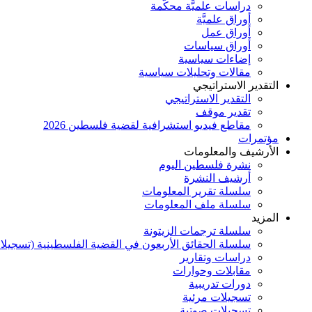
دراسات علميَّة محكَّمة
أوراق علميَّة
أوراق عمل
أوراق سياسات
إضاءات سياسية
مقالات وتحليلات سياسية
التقدير الاستراتيجي
التقدير الاستراتيجي
تقدير موقف
مقاطع فيديو استشرافية لقضية فلسطين 2026
مؤتمرات
الأرشيف والمعلومات
نشرة فلسطين اليوم
أرشيف النشرة
سلسلة تقرير المعلومات
سلسلة ملف المعلومات
المزيد
سلسلة ترجمات الزيتونة
سلسلة الحقائق الأربعون في القضية الفلسطينية (تسجيلا
دراسات وتقارير
مقابلات وحوارات
دورات تدريبية
تسجيلات مرئية
تسجيلات صوتية