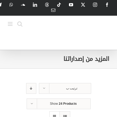
Ski
tsApp
SoundCloud
LinkedIn
Threads
Tiktok
YouTube
Instagram
X
Facebook
t
Email
conten
المزيد من إصداراتنا
ترتيب ب
Show
24 Products