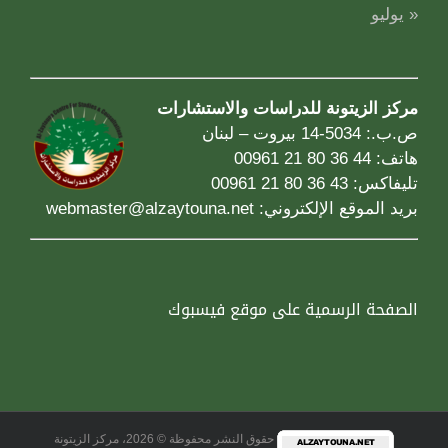
« يوليو
مركز الزيتونة للدراسات والاستشارات
ص.ب.: 5034-14 بيروت – لبنان
هاتف: 44 36 80 21 00961
تليفاكس: 43 36 80 21 00961
بريد الموقع الإلكتروني:
webmaster@alzaytouna.net
الصفحة الرسمية على موقع فيسبوك
حقوق النشر محفوظة © 2026، مركز الزيتونة