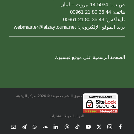
ص.ب.: 5034-14 بيروت – لبنان
هاتف: 44 36 80 21 00961
تليفاكس: 43 36 80 21 00961
بريد الموقع الإلكتروني:
webmaster@alzaytouna.net
الصفحة الرسمية على موقع فيسبوك
حقوق النشر محفوظة © 2026، مركز الزيتونة
للدراسات والاستشارات
Email
Telegram
WhatsApp
SoundCloud
LinkedIn
Threads
Tiktok
YouTube
Instagram
X
Facebook