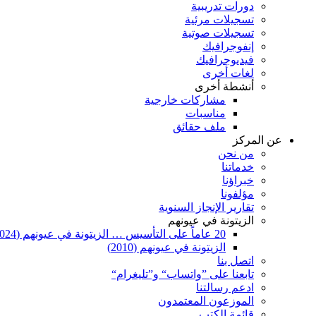
دورات تدريبية
تسجيلات مرئية
تسجيلات صوتية
إنفوجرافيك
فيديوجرافيك
لغات أخرى
أنشطة أخرى
مشاركات خارجية
مناسبات
ملف حقائق
عن المركز
من نحن
خدماتنا
خبراؤنا
مؤلفونا
تقارير الإنجاز السنوية
الزيتونة في عيونهم
20 عاماً على التأسيس … الزيتونة في عيونهم (2024)
الزيتونة في عيونهم (2010)
اتصل بنا
تابعنا على ”واتساب“ و”تليغرام“
ادعم رسالتنا
الموزعون المعتمدون
قائمة الكتب