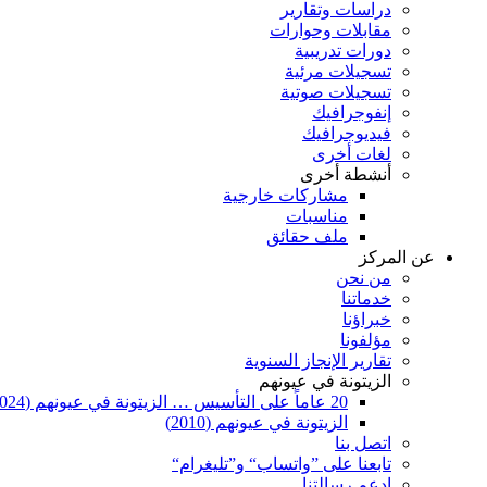
دراسات وتقارير
مقابلات وحوارات
دورات تدريبية
تسجيلات مرئية
تسجيلات صوتية
إنفوجرافيك
فيديوجرافيك
لغات أخرى
أنشطة أخرى
مشاركات خارجية
مناسبات
ملف حقائق
عن المركز
من نحن
خدماتنا
خبراؤنا
مؤلفونا
تقارير الإنجاز السنوية
الزيتونة في عيونهم
20 عاماً على التأسيس … الزيتونة في عيونهم (2024)
الزيتونة في عيونهم (2010)
اتصل بنا
تابعنا على ”واتساب“ و”تليغرام“
ادعم رسالتنا