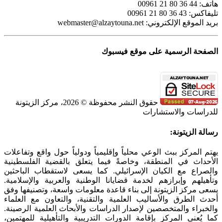
هاتف: 44 36 80 21 00961
تليفاكس: 43 36 80 21 00961
بريد الموقع الإلكتروني:
webmaster@alzaytouna.net
الصفحة الرسمية على موقع فيسبوك
حقوق النشر محفوظة © 2026، مركز الزيتونة
للدراسات والاستشارات
SoundCloud
WhatsApp
Facebook
Instagram
Telegram
YouTube
LinkedIn
Threads
Tiktok
Email
X
Toggle
رسالة الزيتونة:
Sliding
Bar
يهتم المركز ببث الوعي محلياً وإقليمياً ودولياً حول واقع وتفاعلات
Area
الأحداث في المنطقة، وخاصةً فيما يتعلق بالقضية الفلسطينية
والصراع مع الكيان الإسرائيلي. كما يسعى لاستقطاب الباحثين
وتأهيلهم وإبرازهم لخدمة قضايانا الوطنية والعربية والإسلامية.
يسعى مركز الزيتونة إلى بناء قاعدة معلومات واسعة، وتصنيفها وفق
أحدث الطرق والأساليب العلمية والتقنية، والتعاون مع العلماء
والخبراء والمتخصصين لإصدار الدراسات والأبحاث العلمية الرصينة.
كما يُعنى المركز بإقامة الدورات التدريبية والتأهيلية للمهتمين،