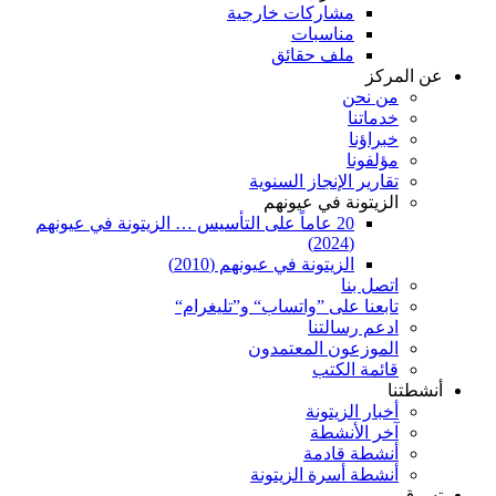
مشاركات خارجية
مناسبات
ملف حقائق
عن المركز
من نحن
خدماتنا
خبراؤنا
مؤلفونا
تقارير الإنجاز السنوية
الزيتونة في عيونهم
20 عاماً على التأسيس … الزيتونة في عيونهم
(2024)
الزيتونة في عيونهم (2010)
اتصل بنا
تابعنا على ”واتساب“ و”تليغرام“
ادعم رسالتنا
الموزعون المعتمدون
قائمة الكتب
أنشطتنا
أخبار الزيتونة
آخر الأنشطة
أنشطة قادمة
أنشطة أسرة الزيتونة
تسوق