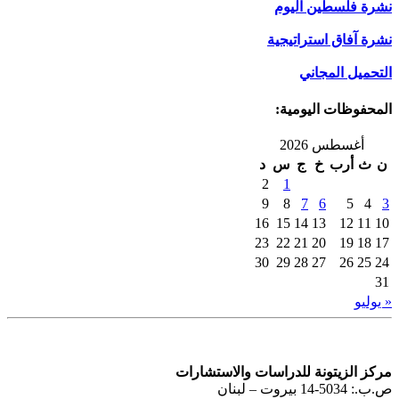
نشرة فلسطين اليوم
نشرة آفاق استراتيجية
التحميل المجاني
المحفوظات اليومية:
أغسطس 2026
ن
ث
أرب
خ
ج
س
د
2
1
9
8
7
6
5
4
3
16
15
14
13
12
11
10
23
22
21
20
19
18
17
30
29
28
27
26
25
24
31
« يوليو
مركز الزيتونة للدراسات والاستشارات
ص.ب.: 5034-14 بيروت – لبنان