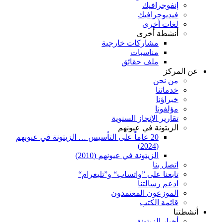
إنفوجرافيك
فيديوجرافيك
لغات أخرى
أنشطة أخرى
مشاركات خارجية
مناسبات
ملف حقائق
عن المركز
من نحن
خدماتنا
خبراؤنا
مؤلفونا
تقارير الإنجاز السنوية
الزيتونة في عيونهم
20 عاماً على التأسيس … الزيتونة في عيونهم
(2024)
الزيتونة في عيونهم (2010)
اتصل بنا
تابعنا على ”واتساب“ و”تليغرام“
ادعم رسالتنا
الموزعون المعتمدون
قائمة الكتب
أنشطتنا
أخبار الزيتونة