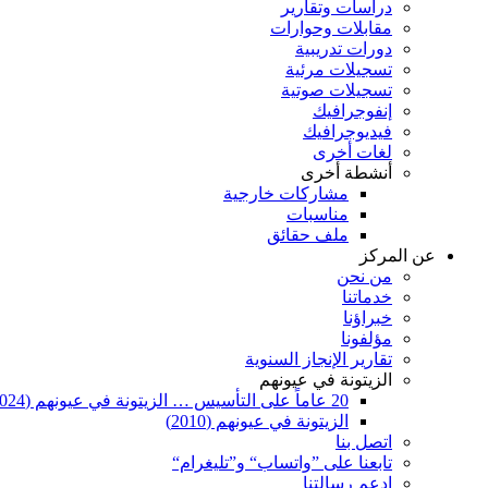
دراسات وتقارير
مقابلات وحوارات
دورات تدريبية
تسجيلات مرئية
تسجيلات صوتية
إنفوجرافيك
فيديوجرافيك
لغات أخرى
أنشطة أخرى
مشاركات خارجية
مناسبات
ملف حقائق
عن المركز
من نحن
خدماتنا
خبراؤنا
مؤلفونا
تقارير الإنجاز السنوية
الزيتونة في عيونهم
20 عاماً على التأسيس … الزيتونة في عيونهم (2024)
الزيتونة في عيونهم (2010)
اتصل بنا
تابعنا على ”واتساب“ و”تليغرام“
ادعم رسالتنا