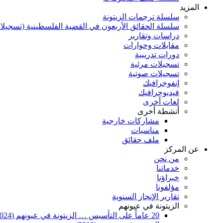
المزيد
سلسلة ترجمات الزيتونة
سلسلة الحقائق الأربعون في القضية الفلسطينية (تسجيلا
دراسات وتقارير
مقابلات وحوارات
دورات تدريبية
تسجيلات مرئية
تسجيلات صوتية
إنفوجرافيك
فيديوجرافيك
لغات أخرى
أنشطة أخرى
مشاركات خارجية
مناسبات
ملف حقائق
عن المركز
من نحن
خدماتنا
خبراؤنا
مؤلفونا
تقارير الإنجاز السنوية
الزيتونة في عيونهم
20 عاماً على التأسيس … الزيتونة في عيونهم (2024)