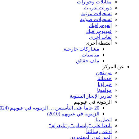
مقابلات وحوارات
دورات تدريبية
تسجيلات مرئية
تسجيلات صوتية
إنفوجرافيك
فيديوجرافيك
لغات أخرى
أنشطة أخرى
مشاركات خارجية
مناسبات
ملف حقائق
عن المركز
من نحن
خدماتنا
خبراؤنا
مؤلفونا
تقارير الإنجاز السنوية
الزيتونة في عيونهم
20 عاماً على التأسيس … الزيتونة في عيونهم (2024)
الزيتونة في عيونهم (2010)
اتصل بنا
تابعنا على ”واتساب“ و”تليغرام“
ادعم رسالتنا
الموزعون المعتمدون