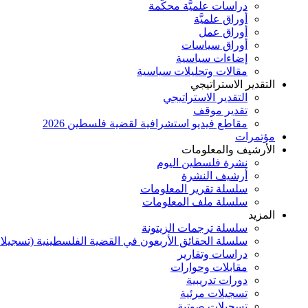
دراسات علميَّة محكَّمة
أوراق علميَّة
أوراق عمل
أوراق سياسات
إضاءات سياسية
مقالات وتحليلات سياسية
التقدير الاستراتيجي
التقدير الاستراتيجي
تقدير موقف
مقاطع فيديو استشرافية لقضية فلسطين 2026
مؤتمرات
الأرشيف والمعلومات
نشرة فلسطين اليوم
أرشيف النشرة
سلسلة تقرير المعلومات
سلسلة ملف المعلومات
المزيد
سلسلة ترجمات الزيتونة
سلسلة الحقائق الأربعون في القضية الفلسطينية (تسجيلا
دراسات وتقارير
مقابلات وحوارات
دورات تدريبية
تسجيلات مرئية
تسجيلات صوتية