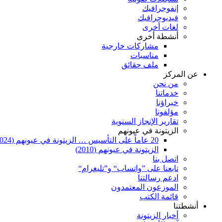
إنفوجرافيك
فيديوجرافيك
لغات أخرى
أنشطة أخرى
مشاركات خارجية
مناسبات
ملف حقائق
عن المركز
من نحن
خدماتنا
خبراؤنا
مؤلفونا
تقارير الإنجاز السنوية
الزيتونة في عيونهم
20 عاماً على التأسيس … الزيتونة في عيونهم (2024)
الزيتونة في عيونهم (2010)
اتصل بنا
تابعنا على ”واتساب“ و”تليغرام“
ادعم رسالتنا
الموزعون المعتمدون
قائمة الكتب
أنشطتنا
أخبار الزيتونة