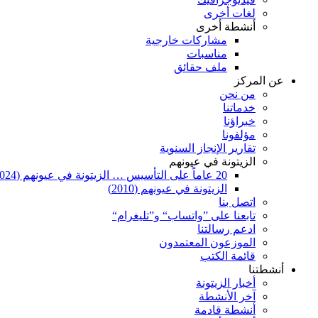
لغات أخرى
أنشطة أخرى
مشاركات خارجية
مناسبات
ملف حقائق
عن المركز
من نحن
خدماتنا
خبراؤنا
مؤلفونا
تقارير الإنجاز السنوية
الزيتونة في عيونهم
20 عاماً على التأسيس … الزيتونة في عيونهم (2024)
الزيتونة في عيونهم (2010)
اتصل بنا
تابعنا على ”واتساب“ و”تليغرام“
ادعم رسالتنا
الموزعون المعتمدون
قائمة الكتب
أنشطتنا
أخبار الزيتونة
آخر الأنشطة
أنشطة قادمة