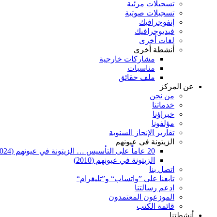
تسجيلات مرئية
تسجيلات صوتية
إنفوجرافيك
فيديوجرافيك
لغات أخرى
أنشطة أخرى
مشاركات خارجية
مناسبات
ملف حقائق
عن المركز
من نحن
خدماتنا
خبراؤنا
مؤلفونا
تقارير الإنجاز السنوية
الزيتونة في عيونهم
20 عاماً على التأسيس … الزيتونة في عيونهم (2024)
الزيتونة في عيونهم (2010)
اتصل بنا
تابعنا على ”واتساب“ و”تليغرام“
ادعم رسالتنا
الموزعون المعتمدون
قائمة الكتب
أنشطتنا