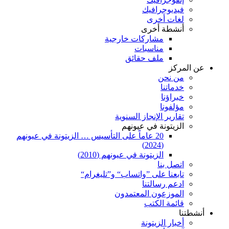
فيديوجرافيك
لغات أخرى
أنشطة أخرى
مشاركات خارجية
مناسبات
ملف حقائق
عن المركز
من نحن
خدماتنا
خبراؤنا
مؤلفونا
تقارير الإنجاز السنوية
الزيتونة في عيونهم
20 عاماً على التأسيس … الزيتونة في عيونهم
(2024)
الزيتونة في عيونهم (2010)
اتصل بنا
تابعنا على ”واتساب“ و”تليغرام“
ادعم رسالتنا
الموزعون المعتمدون
قائمة الكتب
أنشطتنا
أخبار الزيتونة