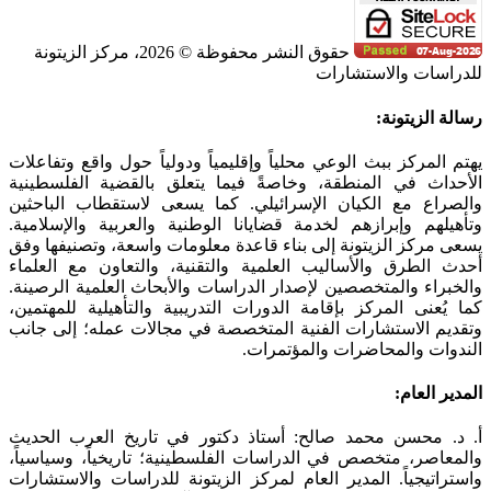
حقوق النشر محفوظة © 2026، مركز الزيتونة
للدراسات والاستشارات
SoundCloud
WhatsApp
Facebook
Instagram
Telegram
YouTube
LinkedIn
Threads
Tiktok
Email
X
Toggle
رسالة الزيتونة:
Sliding
Bar
يهتم المركز ببث الوعي محلياً وإقليمياً ودولياً حول واقع وتفاعلات
Area
الأحداث في المنطقة، وخاصةً فيما يتعلق بالقضية الفلسطينية
والصراع مع الكيان الإسرائيلي. كما يسعى لاستقطاب الباحثين
وتأهيلهم وإبرازهم لخدمة قضايانا الوطنية والعربية والإسلامية.
يسعى مركز الزيتونة إلى بناء قاعدة معلومات واسعة، وتصنيفها وفق
أحدث الطرق والأساليب العلمية والتقنية، والتعاون مع العلماء
والخبراء والمتخصصين لإصدار الدراسات والأبحاث العلمية الرصينة.
كما يُعنى المركز بإقامة الدورات التدريبية والتأهيلية للمهتمين،
وتقديم الاستشارات الفنية المتخصصة في مجالات عمله؛ إلى جانب
الندوات والمحاضرات والمؤتمرات.
المدير العام:
أ. د. محسن محمد صالح: أستاذ دكتور في تاريخ العرب الحديث
والمعاصر، متخصص في الدراسات الفلسطينية؛ تاريخياً، وسياسياً،
واستراتيجياً. المدير العام لمركز الزيتونة للدراسات والاستشارات