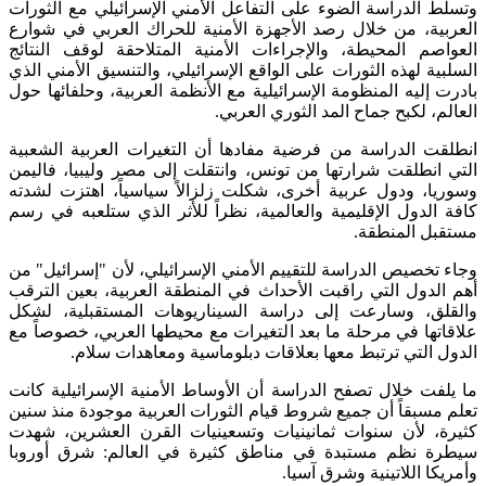
وتسلط الدراسة الضوء على التفاعل الأمني الإسرائيلي مع الثورات
العربية، من خلال رصد الأجهزة الأمنية للحراك العربي في شوارع
العواصم المحيطة، والإجراءات الأمنية المتلاحقة لوقف النتائج
السلبية لهذه الثورات على الواقع الإسرائيلي، والتنسيق الأمني الذي
بادرت إليه المنظومة الإسرائيلية مع الأنظمة العربية، وحلفائها حول
العالم، لكبح جماح المد الثوري العربي.
انطلقت الدراسة من فرضية مفادها أن التغيرات العربية الشعبية
التي انطلقت شرارتها من تونس، وانتقلت إلى مصر وليبيا، فاليمن
وسوريا، ودول عربية أخرى، شكلت زلزالاً سياسياً، اهتزت لشدته
كافة الدول الإقليمية والعالمية، نظراً للأثر الذي ستلعبه في رسم
مستقبل المنطقة.
وجاء تخصيص الدراسة للتقييم الأمني الإسرائيلي، لأن "إسرائيل" من
أهم الدول التي راقبت الأحداث في المنطقة العربية، بعين الترقب
والقلق، وسارعت إلى دراسة السيناريوهات المستقبلية، لشكل
علاقاتها في مرحلة ما بعد التغيرات مع محيطها العربي، خصوصاً مع
الدول التي ترتبط معها بعلاقات دبلوماسية ومعاهدات سلام.
ما يلفت خلال تصفح الدراسة أن الأوساط الأمنية الإسرائيلية كانت
تعلم مسبقاً أن جميع شروط قيام الثورات العربية موجودة منذ سنين
كثيرة، لأن سنوات ثمانينيات وتسعينيات القرن العشرين، شهدت
سيطرة نظم مستبدة في مناطق كثيرة في العالم: شرق أوروبا
وأمريكا اللاتينية وشرق آسيا.