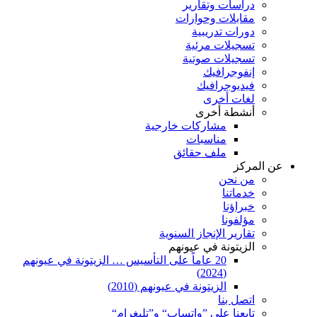
دراسات وتقارير
مقابلات وحوارات
دورات تدريبية
تسجيلات مرئية
تسجيلات صوتية
إنفوجرافيك
فيديوجرافيك
لغات أخرى
أنشطة أخرى
مشاركات خارجية
مناسبات
ملف حقائق
عن المركز
من نحن
خدماتنا
خبراؤنا
مؤلفونا
تقارير الإنجاز السنوية
الزيتونة في عيونهم
20 عاماً على التأسيس … الزيتونة في عيونهم
(2024)
الزيتونة في عيونهم (2010)
اتصل بنا
تابعنا على ”واتساب“ و”تليغرام“