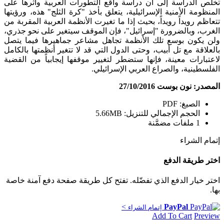
تخلص الدراسة إلى أن دراسة واقع التطورات العربية وأثرها على
المنظومة الأمنية الإسرائيلية، يتعلق بأخذ "كرة الثلج" هذه، ورؤيتها
تتعاظم رويداً رويداً، بحيث إذا ما تغيرت الأنظمة العربية المقربة من
الغرب، وبالضرورة "إسرائيل"، فإن الموقف سيتغير على نحو جذري،
ولن يكون بوسع تلك الأنظمة تجاهل مشاعر جماهيرها فيما يتصل
بالعلاقة مع تل أبيب، وحتى الدول التي قد لا تتغير أنظمتها بالكامل
لاعتبارات معينة، فإنها ستضطر لتغيير موقفها إيجابياً من القضية
الفلسطينية، والصراع العربي الإسرائيلي.
المصدر: نون بوست 27/10/2016
الصيغ: PDF
الحجم الإجمالي للتنزيل: 5.66MB
1 ملفات مضمَّنة
إتمام الشراء
اختر طريقة الدفع
اختر خيار الدفع الذي تفضّله. تفتح كل طريقة صفحة دفع آمنة خاصة
بها.
>
PayPal
إتمام الشراء
Add To Cart
Preview