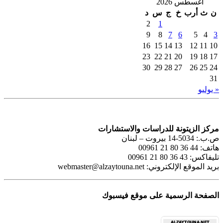
أغسطس 2026
ن
ث
أرب
خ
ج
س
د
2
1
9
8
7
6
5
4
3
16
15
14
13
12
11
10
23
22
21
20
19
18
17
30
29
28
27
26
25
24
31
« يوليو
مركز الزيتونة للدراسات والاستشارات
ص.ب.: 5034-14 بيروت – لبنان
هاتف: 44 36 80 21 00961
تليفاكس: 43 36 80 21 00961
بريد الموقع الإلكتروني:
webmaster@alzaytouna.net
الصفحة الرسمية على موقع فيسبوك