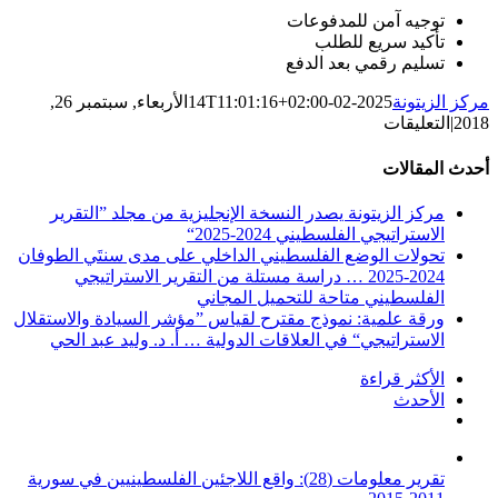
توجيه آمن للمدفوعات
تأكيد سريع للطلب
تسليم رقمي بعد الدفع
مركز الزيتونة
2025-02-14T11:01:16+02:00
الأربعاء, سبتمبر 26,
على
2018
|
التعليقات
منظومة
الأمن
أحدث المقالات
الإسرائيلي
والثورات
مركز الزيتونة يصدر النسخة الإنجليزية من مجلد ”التقرير
العربية
الاستراتيجي الفلسطيني 2024-2025“
(النسخة
تحولات الوضع الفلسطيني الداخلي على مدى سنتَي الطوفان
الإلكترونية)
2024-2025 … دراسة مستلة من التقرير الاستراتيجي
مغلقة
الفلسطيني متاحة للتحميل المجاني
ورقة علمية: نموذج مقترح لقياس ”مؤشر السيادة والاستقلال
الاستراتيجي“ في العلاقات الدولية … أ. د. وليد عبد الحي
الأكثر قراءة
الأحدث
تعليقات
تقرير معلومات (28): واقع اللاجئين الفلسطينيين في سورية