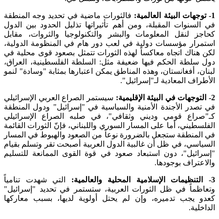
1- توجهات البيئة العالمية:
فالثورات ماضية في تحديد وجه المنطقة
في السنوات المقبلة، ومن أهم تأثيراتها تذليل الحدود بين الدول
كحاجز لنقل المعلومات والبشر والتكنولوجيا والثروات، مقابل
استمرار مؤسسات دولية في لعب دور هام في المنظومة الدولية،
لكن هناك اتجاه معاكساً لهذه الثورات تتمثل بصعود قوى محلية في
دول سلطة الحكم فيها ضعيفة مثل: السلطة الفلسطينية، العراق،
لبنان، أفغانستان، وهذه المناطق يمكن اعتبارها بمثابة "وسادة" لنمو
الأطراف المعادية لـ"إسرائيل".
2- التوجهات في البيئة الإقليمية:
سيستمر الصراع العربي الإسرائيلي
في تصدر الأجندة الأمنية والسياسية في "إسرائيل" ودول المنطقة
كـ"صراع قومي وديني وثقافي"، في صلبه الصراع الإسرائيلي
الفلسطيني، أما على المسار السوري واللبناني، فإنّ الثورات القائمة
في المنطقة ستجعل بالضرورة نوعاً من الصعود والهبوط في المسار
السياسي، في ظل أن غالبية الدول العربية أصبحت تقر وتسلم بقيام
"إسرائيل"، دون استبعاد صعود في قوة القوى الممانعة للتسليم
والاعتراف بوجودها.
3- التنظيمات الإسلامية المحلية والعالمية:
التي شهدت تنامياً
وتعاظماً في ظل الثورات العربية، ستستمر في تحديد "إسرائيل"
كعدو يجب تدميره، وإن لم يحتل أولوية لديها، بسبب معاركها
الداخلية.