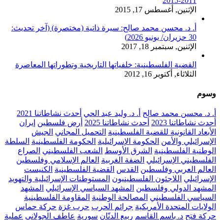
2011-2015
الإثنين, أغسطس 17, 2015
أ. د. محسن محمد صالح: سيرة ذاتية (مختصرة) (آخر تحديث:
30 حزيران/ يونيو 2026)
الإثنين, سبتمبر 18, 2017
القضية الفلسطينية: خلفياتها التاريخية وتطوراتها المعاصرة
الثلاثاء, أكتوبر 16, 2012
وسوم
أ. د. محسن محمد صالح
أ. د. وليد عبد الحي
أحدث نشاطاتنا 2021
أحدث نشاطاتنا 2023
أحدث نشاطاتنا 2025
أرض فلسطين
إيران
الأبعاد القانونية للقضية الفلسطينية
التحميل المجاني
الجيش
الإسرائيلي والأمن
الحكومة الإسرائيلية
الحكومة الفلسطينية
السلطة
الوطنية الفلسطينية
الشرق الأوسط
الشعب الفلسطيني
الصراع
الفلسطيني الإسرائيلي
الضفة الغربية
العالم الإسلامي وفلسطين
العالم العربي وفلسطين
القدس
القضية الفلسطينية
الكنيست
الإسرائيلي
اللاجئون الفلسطينيون
المستوطنات الإسرائيلية والتهويد
المشهد الدولي وفلسطين
المشهد السياسي الإسرائيلي
المشهد
السياسي الفلسطيني
المصالحة الوطنية
المقاومة الفلسطينية
الولايات المتحدة الأمريكية
جرائم الحرب
حرب غزة
حركة حماس
حركة فتح
د. باسم القاسم
ربيع الدنّان
سورية
عاطف الجولاني
عملية