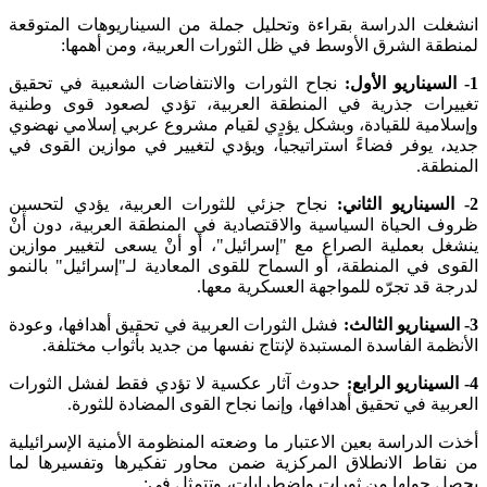
انشغلت الدراسة بقراءة وتحليل جملة من السيناريوهات المتوقعة
لمنطقة الشرق الأوسط في ظل الثورات العربية، ومن أهمها:
1- السيناريو الأول:
نجاح الثورات والانتفاضات الشعبية في تحقيق
تغييرات جذرية في المنطقة العربية، تؤدي لصعود قوى وطنية
وإسلامية للقيادة، وبشكل يؤدي لقيام مشروع عربي إسلامي نهضوي
جديد، يوفر فضاءً استراتيجياً، ويؤدي لتغيير في موازين القوى في
المنطقة.
2- السيناريو الثاني:
نجاح جزئي للثورات العربية، يؤدي لتحسين
ظروف الحياة السياسية والاقتصادية في المنطقة العربية، دون أنْ
ينشغل بعملية الصراع مع "إسرائيل"، أو أنْ يسعى لتغيير موازين
القوى في المنطقة، أو السماح للقوى المعادية لـ"إسرائيل" بالنمو
لدرجة قد تجرّه للمواجهة العسكرية معها.
3- السيناريو الثالث:
فشل الثورات العربية في تحقيق أهدافها، وعودة
الأنظمة الفاسدة المستبدة لإنتاج نفسها من جديد بأثواب مختلفة.
4- السيناريو الرابع:
حدوث آثار عكسية لا تؤدي فقط لفشل الثورات
العربية في تحقيق أهدافها، وإنما نجاح القوى المضادة للثورة.
أخذت الدراسة بعين الاعتبار ما وضعته المنظومة الأمنية الإسرائيلية
من نقاط الانطلاق المركزية ضمن محاور تفكيرها وتفسيرها لما
يحصل حولها من ثورات واضطرابات، وتتمثل في: