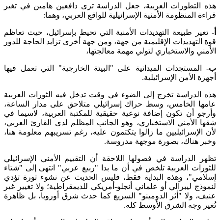
هذه التطورات العربية، جعل الدراسة ترى دافعين هامين في تغير
قراءة المنظومة الأمنية الإسرائيلية للواقع العربي، وهما:
أ‌-
تغير طبيعة التهديدات الأمنية التي تحيط بإسرائيل، حيث تعاظم
قوة التهديدات الإقليمية من جهة، ومن جهة أخرى تزايد الحاجة للدور
الأمني والاستخباري لتولي مهمة معالجتها،
ب‌-
المستجدات الميدانية على "البيئة الخارجية" التي تعمل فيها
أجهزة الأمن الإسرائيلية.
هذه الدراسة تخرج إلى الضوء في وقت تدخل فيه الثورات العربية
عامها الخامس، وسط حراك إسرائيلي متلاحق على مدار الساعة،
وأرجو أن تكون إضافة نوعية حقيقية للمكتبة العربية، لاسيما في
شقها الأمني الاستخباري، وهو الجانب المظلم لدى القارئ العربي،
لأن الإسرائيليين ما زالوا يتكتمون عليه، رغم تسريبهم معلومة هنا،
وخبر هناك، بصورة موجهة مدروسة.
تظهر الدراسة في فصولها اللاحقة أن التقييم الأمني الإسرائيلي
للثورات العربية تلخص في أن ما بدا "ربيع عربي" انتهى إلى "شتاء
إسلامي"، وهذه البداية فقط، فليس الحديث عن نشوء ثورة تؤدي
لنموذج ليبرالي أو علماني أنجلو-أمريكي للديمقراطية؛ ولا تغيير غير
عنيف، ولا "أثر الدومينو" السريع كما حدث شرق أوروبا، بل ظاهرة
تُغير وجه الشرق الأوسط كله.