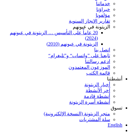
خدماتنا
خبراؤنا
مؤلفونا
تقارير الإنجاز السنوية
الزيتونة في عيونهم
20 عاماً على التأسيس … الزيتونة في عيونهم
(2024)
الزيتونة في عيونهم (2010)
اتصل بنا
تابعنا على ”واتساب“ و”تليغرام“
ادعم رسالتنا
الموزعون المعتمدون
قائمة الكتب
أنشطتنا
أخبار الزيتونة
آخر الأنشطة
أنشطة قادمة
أنشطة أسرة الزيتونة
تسوق
متجر الزيتونة (النسخة الإلكترونية)
سلة المشتريات
English