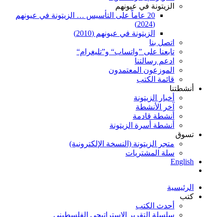
الزيتونة في عيونهم
20 عاماً على التأسيس … الزيتونة في عيونهم
(2024)
الزيتونة في عيونهم (2010)
اتصل بنا
تابعنا على ”واتساب“ و”تليغرام“
ادعم رسالتنا
الموزعون المعتمدون
قائمة الكتب
أنشطتنا
أخبار الزيتونة
آخر الأنشطة
أنشطة قادمة
أنشطة أسرة الزيتونة
تسوق
متجر الزيتونة (النسخة الإلكترونية)
سلة المشتريات
English
الرئيسية
كتب
أحدث الكتب
سلسلة التقرير الاستراتيجي الفلسطيني