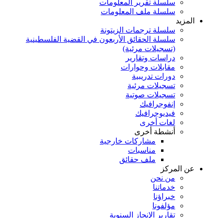
سلسلة تقرير المعلومات
سلسلة ملف المعلومات
المزيد
سلسلة ترجمات الزيتونة
سلسلة الحقائق الأربعون في القضية الفلسطينية
(تسجيلات مرئية)
دراسات وتقارير
مقابلات وحوارات
دورات تدريبية
تسجيلات مرئية
تسجيلات صوتية
إنفوجرافيك
فيديوجرافيك
لغات أخرى
أنشطة أخرى
مشاركات خارجية
مناسبات
ملف حقائق
عن المركز
من نحن
خدماتنا
خبراؤنا
مؤلفونا
تقارير الإنجاز السنوية