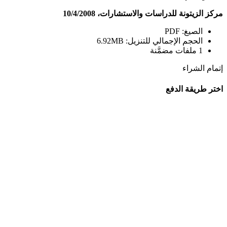
مركز الزيتونة للدراسات والاستشارات، 10/4/2008
الصيغ: PDF
الحجم الإجمالي للتنزيل: 6.92MB
1 ملفات مضمَّنة
إتمام الشراء
اختر طريقة الدفع
اختر خيار الدفع الذي تفضّله. تفتح كل طريقة صفحة دفع آمنة خاصة
بها.
>
PayPal
إتمام الشراء
Add To Cart
توجيه آمن للمدفوعات
تأكيد سريع للطلب
تسليم رقمي بعد الدفع
مركز الزيتونة
2024-03-21T11:04:11+02:00
الأربعاء, أكتوبر 3, 2018
|
على
التعليقات
تقرير