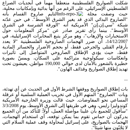
شكلت الصواريخ الفلسطينية منعطفاً مهماً في أبجديات الصراع
الفلسطيني الإسرائيلي، على الرغم من أنها بدائية وبإمكانيات محلية،
حيث وصفت مجلة
التايم صاروخ القسام بأنه
"الصاروخ البدائي الذي قد يغير الشرق الأوسط". في حين عدّته
شبكة "سي.إن.إن" الأمريكية أنه "الورقة الشرسة في الشرق
الأوسط". بينما رأى تقرير صادر عن "مركز المعلومات حول
الاستخبارات والإرهاب"، وهو مركز يتبع المخابرات الإسرائيلية، في
14/12/2007، أن ضرر الهجمات الصاروخية الفلسطينية "لا يعدد
بأرقام القتلى والجرحى فقط، أو بحجم الأضرار والخسائر المادية
فقط، حيث يؤدي الإطلاق الصاروخي المتواصل إلى تأثيرات
وانعكاسات سيكولوجية متراكمة على السكان، ويمسّ بصورة
خطيرة بالشعور بالأمان لدى حوالي 190,000 مواطن، يعيشون تحت
تهديد إطلاق الصواريخ وقذائف الهاون".
...
بات إطلاق الصواريخ ووقفها الشرط الأول في الحديث عن أي تهدئة،
وبات "الصاروخ" المتهم الأول في تخريب العملية السلمية أو عرقلة
المساعي نحو المفاوضات. حيث قالت وزيرة الخارجية الأمريكية
كوندوليزا رايس، وهي في طريقها إلى الشرق الأوسط، يوم 3/3/2008
"سأقول للجميع بأن علينا مواصلة العمل، أولاً: للتأكد من أن الجميع
يدركون أن حماس تقوم بما يمكن توقعه، أي استخدام الهجمات،
الهجمات بالصواريخ، على إسرائيل لمحاولة وقف عملية السلام التي
لا يَجْنُون منها شيئاً".