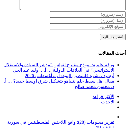
أحدث المقالات
ورقة علمية: نموذج مقترح لقياس ”مؤشر السيادة والاستقلال
الاستراتيجي“ في العلاقات الدولية … أ. د. وليد عبد الحي
أرشيف نشرة فلسطين اليوم: آب/ أغسطس 2026
مقال: هل سقط حلم نتنياهو بتشكيل شرق أوسط جديد؟ … أ.
د. محسن محمد صالح
الأكثر قراءة
الأحدث
تعليقات
تقرير معلومات (28): واقع اللاجئين الفلسطينيين في سورية
2011-2015