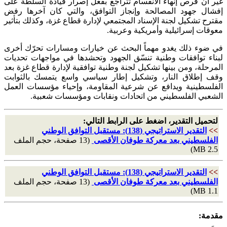
غير أن فرص إنهاء الانقسام تتراجع بفعل إصرار قيادة السلطة على
إفشال جهود المصالحة وإنجاز التوافق، والتي كان آخرها رفض
مقترح تشكيل لجنة الإسناد المجتمعي لإدارة قطاع غزة، وكذلك بتأثير
معوقات إسرائيلية وأمريكية وعربية.
في ضوء ذلك يغدو مهماً البحث عن خيارات ومسارات تحرّك أخرى
لبناء توافقات وطنية تنسّق الجهود وتحشدها في مواجهات تحديات
المرحلة، ومن بينها تشكيل لجنة وطنية توافقية لإدارة قطاع غزة بعد
وقف إطلاق النار، وتشكيل إطار سياسي واسع يتمسك بالثوابت
الفلسطينية ويدافع عن شرعية المقاومة، وإحياء مؤسسات العمل
الشعبي الفلسطيني من اتحادات ونقابات ومؤسسات شعبية.
لتحميل التقدير، اضغط على الرابط التالي:
>>
التقدير الاستراتيجي (138): مستقبل التوافق الوطني
الفلسطيني بعد معركة طوفان الأقصى
(13 صفحة، حجم الملف
2.5 MB)
>>
التقدير الاستراتيجي (138): مستقبل التوافق الوطني
الفلسطيني بعد معركة طوفان الأقصى
(13 صفحة، حجم الملف
1.1 MB)
مقدمة: