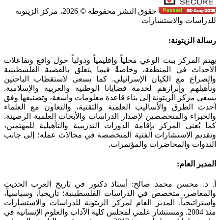
حقوق النشر محفوظة © 2026، مركز الزيتونة
للدراسات والاستشارات
SoundCloud
WhatsApp
Facebook
Instagram
Telegram
YouTube
LinkedIn
Threads
Tiktok
Email
X
Toggle
رسالة الزيتونة:
Sliding
Bar
يهتم المركز ببث الوعي محلياً وإقليمياً ودولياً حول واقع وتفاعلات
Area
الأحداث في المنطقة، وخاصةً فيما يتعلق بالقضية الفلسطينية
والصراع مع الكيان الإسرائيلي. كما يسعى لاستقطاب الباحثين
وتأهيلهم وإبرازهم لخدمة قضايانا الوطنية والعربية والإسلامية.
يسعى مركز الزيتونة إلى بناء قاعدة معلومات واسعة، وتصنيفها وفق
أحدث الطرق والأساليب العلمية والتقنية، والتعاون مع العلماء
والخبراء والمتخصصين لإصدار الدراسات والأبحاث العلمية الرصينة.
كما يُعنى المركز بإقامة الدورات التدريبية والتأهيلية للمهتمين،
وتقديم الاستشارات الفنية المتخصصة في مجالات عمله؛ إلى جانب
الندوات والمحاضرات والمؤتمرات.
المدير العام:
أ. د. محسن محمد صالح: أستاذ دكتور في تاريخ العرب الحديث
والمعاصر، متخصص في الدراسات الفلسطينية؛ تاريخياً، وسياسياً،
واستراتيجياً. المدير العام لمركز الزيتونة للدراسات والاستشارات
منذ 2004. ومستشار علمي لمجلس كلية الآداب والعلوم الإنسانية في