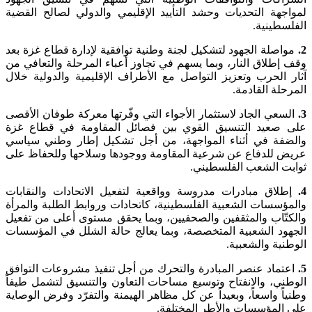
لمواجهة التحديات وحشد التأييد الإقليمي والدولي لصالح القضية
الفلسطينية.
2.
مواصلة الجهود لتشكيل لجنة وطنية توافقية لإدارة قطاع غزة بعد
وقف إطلاق النار، وبما يسهم في تجاوز أعباء المرحلة والتعافي من
آثار الحرب وتعزيز التواصل مع الأطراف الإقليمية والدولية خلال
المرحلة القادمة.
3.
السعي الجاد لاستثمار الأجواء التي وفّرتها معركة طوفان الأقصى
على صعيد التنسيق القوي بين فصائل المقاومة في قطاع غزة
والضفة في أثناء المواجهة، من أجل تشكيل إطار وطني سياسي
عريض للدفاع عن شرعية المقاومة ووجودها وسلاحها وللحفاظ على
ثوابت الشعب الفلسطيني.
4.
إطلاق مبادرات مدروسة وواقعية لتفعيل الاتحادات والنقابات
والمؤسسات الشعبية الفلسطينية، كاتحادات وروابط الطلبة والمرأة
والكتّاب والمثقفين والصحفيين، وبما يحقق مستوى أعلى من تفعيل
الجهود الشعبية المتخصصة، وبما يعالج حالة الشلل في المؤسسات
الوطنية والشعبية.
5.
اعتماد عنصر المبادرة والتحرك من أجل تنفيذ مشروعات التوافق
الوطني، والانفتاح وتوسيع مساحات التعاون والتنسيق لتشمل طيفاً
وطنياً واسعاً، وبعيداً عن كل مظاهر الهيمنة والتفرّد وفرض الوصاية
على المؤسسات والأطر المختلفة.