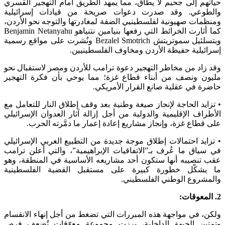
حياتهم إلى جحيم لا يطاق، مما يمهد الطريق أمام التهجير القسري
والطوعي. وقد صدرت دعوات صريحة من قيادات إسرائيلية
ومنظمات صهيونية لفلسطينيي الضفة لمغادرتها والتوجه نحو الأردن،
كما أثارت الخرائط التي رفعها بنيامين نتنياهو Benjamin Netanyahu
وبتسلئيل سموتريتش Bezalel Smotrich ونُشرت على مواقع رسمية
إسرائيلية حفيظة الأردن ومخاوف الفلسطينيين.
وقد زاد من مخاطر التهجير دعوة ترامب للأردن ومصر لاستقبال نحو
مليون ونصف من أبناء قطاع غزة؛ مما يوحي بأن فكرة التهجير
حاضرة في عقلية صانع القرار الأمريكي.
• تزايد الحاجة لإنجاز صيغة وطنية بعد وقف إطلاق النار للتعامل مع
الأطراف الإقليمية والدولية من أجل إزالة آثار العدوان الإسرائيلي
على قطاع غزة، وإنجاز مشاريع إعادة إعمار ما دمَّرته الحرب.
• تزايد احتمالات إطلاق موجة جديدة من التطبيع العربي الإسرائيلي
في سياق ما عُرف بـ”الاتفاقيات الإبراهيمية”، والتي أعلن ترامب
عقب تنصيبه أنها ستكون أحد مشاريعه الأساسية في المنطقة، وهو
ما يشكّل خطورة كبيرة على مستقبل القضية الفلسطينية
والمشروع الوطني الفلسطيني.
2. المعوقات:
ولكن، في مواجهة هذه المبررات التي تضغط من أجل إنهاء الانقسام
وتمتين الجبهة الداخلية، برزت مجموعة معوّقات تُضعف فرص