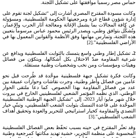
حماس مصر رسمياً موافقتها على تشكيل اللجنة.
وكانت مسودة المقترح المصري أشارت إلى “تشكيل لجنة تقوم على
إدارة شؤون قطاع غزة ومرجعيتها الحكومة الفلسطينية، ومسؤولة
عن كافة المجالات بما يشمل الإغاثة ومعالجة آثار الحرب والإعمار،
وتُشكَّل بتوافق وطني، ويصدر الرئيس محمود عباس مرسوماً بتعيين
هذه اللجنة، وتمارس مهامها وفق الأنظمة والقوانين المعمول بها في
الأراضي الفلسطينية”.[2]
2.
تشكيل إطار وطني واسع يتمسك بالثوابت الفلسطينية ويدافع عن
شرعية المقاومة ضدّ الاحتلال بكل أشكالها، ويتكوّن من فصائل
وهيئات ومؤسسات ومن نخب وشخصيات وطنية مستقلة.
وكانت فكرة تشكيل جبهة فلسطينية موحَّدة قد طُرحت قبل نحو
عامين من فصائل وأطر وطنية، وجرت نقاشات وحوارات عميقة بين
عدد من فصائل المقاومة بهذا الخصوص. كما دعا ملتقى الحوار
الوطني، الذي نظّمه المؤتمر الشعبي لفلسطينيي الخارج في بيروت
خلال شهر مايو/ أيار 2023، إلى “تشكيل الجبهة الوطنية الفلسطينية
الموحَّدة على قاعدة التمسك بثوابت الشعب الفلسطيني، وتبنّي خيار
التصدي والمقاومة كخيار استراتيجي للتحرير والعودة وتحقيق أهداف
الشعب الفلسطيني”.[3]
وقد تعثّر المقترح في حينه بسبب تحفّظ بعض الفصائل الفلسطينية
المحسوبة على منظمة التحرير، خشية تهديد مكانتها كمرجعية وطنية