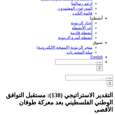
ادعم رسالتنا
الموزعون المعتمدون
قائمة الكتب
أنشطتنا
أخبار الزيتونة
آخر الأنشطة
أنشطة قادمة
أنشطة أسرة الزيتونة
تسوق
متجر الزيتونة (النسخة الإلكترونية)
سلة المشتريات
English
نتائج
البحث
بالنسبة
الي
نتائج
:
البحث
بالنسبة
الي
التقدير الاستراتيجي (138): مستقبل التوافق
:
الوطني الفلسطيني بعد معركة طوفان
الأقصى