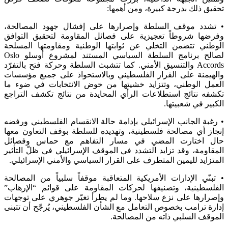
تحقيق ذلك بدرجة كبيرة، ومن أهمها:
• تشدد موقف السلطة وإصرارها على إفشال جهود المصالحة،
وفرضها شروطاً تعجيزية على فصائل المقاومة لتحقيق التوافق
الوطني تتضمن التخلي عن ثوابتها الوطنية ومقاومتها المسلحة
لصالح برنامج السلطة السياسي المستند لمشروع أوسلو Oslo
Accords والتنسيق الأمني. كما تتشبث السلطة وحركة فتح بالتفرّد
والهيمنة على القرار الفلسطيني وبالاستحواذ على جميع مؤسسات
العمل الوطني، وتتزايد خشيتها من خوض الانتخابات في ضوء ما
تكشفه نتائج استطلاعات الرأي المحايدة من نتائج تكشف التراجع
الكبير في شعبيتها.
• رغبة الجانب الإسرائيلي بإدامة حالة الانقسام الفلسطيني ورفضه
إنجاز أي مصالحة فلسطينية، وتهديده للسلطة بوقف التعاون معها
حال اختارت المضي في مسار التفاهم مع حماس وفصائل
المقاومة، وقد تزايد التشدد في الموقف الإسرائيلي في ظلّ التأثير
المتزايد لليمين المتطرف على القرار السياسي والأمني الإسرائيلي.
• تبنّي الإدارات الأمريكية المتعاقبة موقفاً سلبياً من المصالحة
الفلسطينية، وتصنيفها لحركات المقاومة على قوائم “الإرهاب”
وإصرارها على نزع سلاحها. وما لم يطرأ تغيّر جوهري على توجهات
إدارة ترامب بخصوص التعامل مع الشأن الفلسطيني، يُرجّح أن تتبنى
الموقف السلبي ذاته من المصالحة.