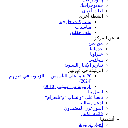
فيديوجرافيك
لغات أخرى
أنشطة أخرى
مشاركات خارجية
مناسبات
ملف حقائق
عن المركز
من نحن
خدماتنا
خبراؤنا
مؤلفونا
تقارير الإنجاز السنوية
الزيتونة في عيونهم
20 عاماً على التأسيس … الزيتونة في عيونهم
(2024)
الزيتونة في عيونهم (2010)
اتصل بنا
تابعنا على ”واتساب“ و”تليغرام“
ادعم رسالتنا
الموزعون المعتمدون
قائمة الكتب
أنشطتنا
أخبار الزيتونة