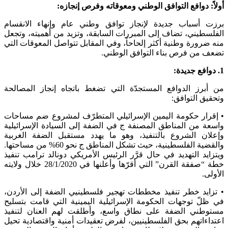
أولاً: دوافع التوافق الوطني ومعوقاته وفرص إنجازه:
برزت أسباب جديدة لإنجاز توافق وطني عام وإنهاء الانقسام
الفلسطيني، تضاف إلى المبررات السابقة، وتزيد من أهميته، وتجعل
منه ضرورة وطنية أكثر إلحاحاً، وفي المقابل تتواصل المعوقات التي
تضعف من فرص بناء التوافق الوطني.
1. دوافع جديدة:
من أبرز الدوافع المستجدّة التي تضغط باتجاه إنجاز المصالحة
وتحقيق التوافق:
• إقرار حكومة اليمين الإسرائيلي المتطرّف لمشروع ضم مساحات
واسعة من المناطق المصنفة ج في الضفة إلى السيادة الإسرائيلية
وإعلان الشروع بالتنفيذ، وهو ما يهدد مستقبل الضفة الغربية
والقضية الفلسطينية، حيث تشكل المناطق ج نحو 60% من مساحتها.
ويتزايد التهديد في حال قرَّر الرئيس الأمريكي دونالد ترامب تنفيذ
خطة “صفقة القرن” التي أقرّها وأعلنها في 28/1/2020 خلال ولايته
الأولى.
• تزايد خطر تنفيذ مخططات تهجير فلسطينيي الضفة إلى الأردن،
في ظلّ توجهات الحكومة الإسرائيلية اليمينية التي قامت بتسليح
مستوطني الضفة على نطاق واسع، وأطلقت لهم العنان لتنفيذ
اعتداءاتهم بحق الفلسطينيين، لفرض تعقيدات أمنية واقتصادية تحيل