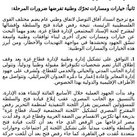
ثانياً: خيارات ومسارات تحرّك وطنية تفرضها ضرورات المرحلة:
مع ترجيح انسداد آفاق التوصل لاتفاق وطني عام يضم مختلف القوى
الفلسطينية الرئيسة، نتيجة رفض قيادة فتح والسلطة وإفشالها
لمقترح لجنة الإسناد المجتمعي لإدارة قطاع غزة، يغدو مهماً البحث
عن خيارات ومسارات تحرك أخرى لبناء توافقات وطنية واسعة
تنسّق الجهود وتحشدها في مواجهة التهديدات والأخطار، ومن أبرز
هذه الخيارات والمسارات الوطنية:
1.
التوافق على تشكيل إدارة وطنية لإدارة قطاع غزة بعد وقف
إطلاق النار تضم شخصيات تكنوقراط مقبولة وطنياً ودولياً، وتتولى
إدارة الجانب المدني والحياتي والخدمي للقطاع، وتُشرف على جهود
إدارة المعابر وإعادة إعمار ما دمَّره العدوان الإسرائيلي، وتتواصل مع
الأطراف الإقليمية والدولية بهذا الخصوص.
وقد بدأت الجهود العملية خلال الأسابيع الفائتة لإنشاء هذه الإدارة،
بالتنسيق مع الجانب المصري، عقب إبلاغ قيادة فتح والسلطة
للمسؤولين المصريين بقرار اللجنة التنفيذية لمنظمة التحرير رفض
المقترح المصري لتشكيل “اللجنة المجتمعية لإسناد قطاع غزة”
بذريعة أنها تكرّس الانقسام بين الضفة الغربية وقطاع غزة. وقد أبدت
مصر انزعاجها من الرفض الذي جاء بعد أن كانت قيادة فتح
والسلطة وافقت مبدئياً على تشكيل اللجنة إثر اجتماعات وحوارات
متعددة عُقدت في القاهرة، كما جاء رفض فتح بعد أن أبلغت حركة