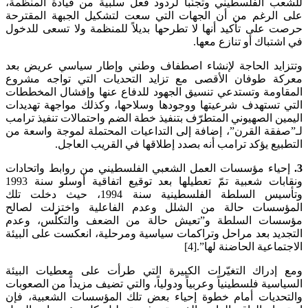
للشعب الفلسطيني وتجنّباً لردود فعل سلبية من قيادة المنظمة،
على الرغم من أن الجهات التي سعت لتشكيل الجبهة المقترحة
حرصت على تأكيد أنها لا تطرحها بديلاً للمنظمة ولا تسعى للدخول
في اشتباك أو تنازع معها.
وتتزايد الحاجة لإنشاء اصطفاف وطني وإطار سياسي عريض بعد
معركة طوفان الأقصى مع تزايد التحديات التي تواجه مشروع
المقاومة وتستدعي تنسيق الجهود للدفاع عنها وإفشال المخططات
التي تستهدف شرعيتها ووجودها وسلاحها، وكذلك مواجهة تهديدات
اليمين الصهيوني المتطرّف بتنفيذ خطة الضم واحتمالات تنفيذ ترامب
لـ”صفقة القرن”، إضافة إلى التداعيات المحتملة لموجة واسعة من
التطبيع يؤكد ترامب أنه بصدد إطلاقها في القريب العاجل.
3.
إحياء مؤسسات العمل الشعبي الفلسطيني من روابط واتحادات
ونقابات شعبية تمّ تعطيلها بعد توقيع اتفاقية أوسلو سنة 1993
وتأسيس السلطة الفلسطينية سنة 1994، حيث دخلت تلك
المؤسسات حالة من الشلل وعدم الفاعلية واختزلت لصالح
مؤسسات السلطة و”تعيش حالة من الضعف والتكلّس، وعدم
التجديد بعد مراحل وتراكمات سياسية ومرحلية، انعكست على البيئة
الاجتماعية الحاضنة لها”.[4]
ومع إدراك التغيّرات الكبيرة التي طرأت على معطيات البيئة
السياسية فلسطينياً وعربياً ودولياً، والتي تضيف مزيداً من الصعوبات
والتحديات أمام خطوة إحياء بعض تلك المؤسسات الشعبية، فإن