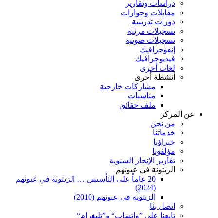
دراسات وتقارير
مقابلات وحوارات
دورات تدريبية
تسجيلات مرئية
تسجيلات صوتية
إنفوجرافيك
فيديوجرافيك
لغات أخرى
أنشطة أخرى
مشاركات خارجية
مناسبات
ملف حقائق
عن المركز
من نحن
خدماتنا
خبراؤنا
مؤلفونا
تقارير الإنجاز السنوية
الزيتونة في عيونهم
20 عاماً على التأسيس … الزيتونة في عيونهم
(2024)
الزيتونة في عيونهم (2010)
اتصل بنا
تابعنا على ”واتساب“ و”تليغرام“