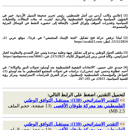
[1] إعلامي وكاتب أردني من أصل فلسطيني. رئيس تحرير صحيفة السبيل الأردنية. خبير في
الشؤون السياسية والاستراتيجية الفلسطينية والأردنية. نُشرت له مئات المقالات والتحليلات
السياسية وتقديرات الموقف وأوراق العمل، بالإضافة إلى حضوره النشط في الوسائل المرئية
والمسموعة.
[2] لماذا ترفض حركة فتح تشكيل “لجنة الإسناد المجتمعي” في غزة؟، موقع عربي 21،
15/12/2024، انظر: https://arabi21.com
[3] ملتقى الحوار الوطني يدعو إلى تشكيل جبهة وطنية موحدة وتبني خيار التصدي والمقاومة كخيار
استراتيجي، وكالة قدس برس إنترناشيونال للأنباء، 21/5/2023، في: https://qudspress.com/50665
[4] حمدي علي حسين، “الاتحادات الشعبية الفلسطينية بعد أوسلو: تحولات الدور والمكانة”، في
أحمد عطاونة وحسن عبيد (محرران)، دراسات في تحولات المجتمع الفلسطيني ما بعد أوسلو (1):
الفواعل والمؤسسات الفلسطينية (إسطنبول: مركز الشرق للدراسات الاستراتيجية، ومركز رؤية
للتنمية السياسية، 2023)، ص 245-267.
لتحميل التقدير، اضغط على الرابط التالي:
>>
التقدير الاستراتيجي (138): مستقبل التوافق الوطني
الفلسطيني بعد معركة طوفان الأقصى
(13 صفحة، حجم الملف
2.5 MB)
>>
التقدير الاستراتيجي (138): مستقبل التوافق الوطني
الفلسطيني بعد معركة طوفان الأقصى
(13 صفحة، حجم الملف