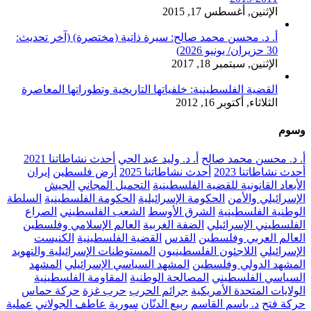
الإثنين, أغسطس 17, 2015
أ. د. محسن محمد صالح: سيرة ذاتية (مختصرة) (آخر تحديث:
30 حزيران/ يونيو 2026)
الإثنين, سبتمبر 18, 2017
القضية الفلسطينية: خلفياتها التاريخية وتطوراتها المعاصرة
الثلاثاء, أكتوبر 16, 2012
وسوم
أ. د. محسن محمد صالح
أ. د. وليد عبد الحي
أحدث نشاطاتنا 2021
أحدث نشاطاتنا 2023
أحدث نشاطاتنا 2025
أرض فلسطين
إيران
الأبعاد القانونية للقضية الفلسطينية
التحميل المجاني
الجيش
الإسرائيلي والأمن
الحكومة الإسرائيلية
الحكومة الفلسطينية
السلطة
الوطنية الفلسطينية
الشرق الأوسط
الشعب الفلسطيني
الصراع
الفلسطيني الإسرائيلي
الضفة الغربية
العالم الإسلامي وفلسطين
العالم العربي وفلسطين
القدس
القضية الفلسطينية
الكنيست
الإسرائيلي
اللاجئون الفلسطينيون
المستوطنات الإسرائيلية والتهويد
المشهد الدولي وفلسطين
المشهد السياسي الإسرائيلي
المشهد
السياسي الفلسطيني
المصالحة الوطنية
المقاومة الفلسطينية
الولايات المتحدة الأمريكية
جرائم الحرب
حرب غزة
حركة حماس
حركة فتح
د. باسم القاسم
ربيع الدنّان
سورية
عاطف الجولاني
عملية