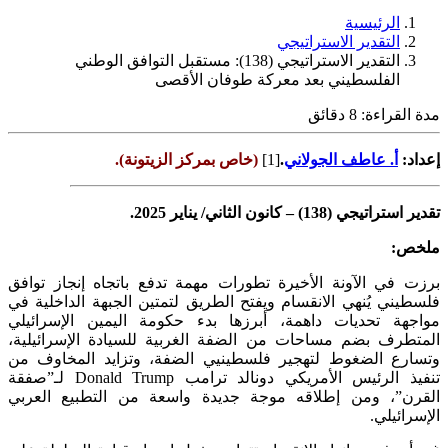
الرئيسية
التقدير الاستراتيجي
التقدير الاستراتيجي (138): مستقبل التوافق الوطني
الفلسطيني بعد معركة طوفان الأقصى
مدة القراءة:
8
دقائق
إعداد:
أ. عاطف الجولاني
.
[1]
(خاص بمركز الزيتونة).
تقدير استراتيجي (138) – كانون الثاني/ يناير 2025.
ملخص:
برزت في الآونة الأخيرة تطورات مهمة تدفع باتجاه إنجاز توافق
فلسطيني يُنهي الانقسام ويفتح الطريق لتمتين الجبهة الداخلية في
مواجهة تحديات داهمة، أبرزها بدء حكومة اليمين الإسرائيلي
المتطرف بضم مساحات من الضفة الغربية للسيادة الإسرائيلية،
وتسارع الضغوط لتهجير فلسطينيي الضفة، وتزايد المخاوف من
تنفيذ الرئيس الأمريكي دونالد ترامب Donald Trump لـ”صفقة
القرن”، ومن إطلاقه موجة جديدة واسعة من التطبيع العربي
الإسرائيلي.