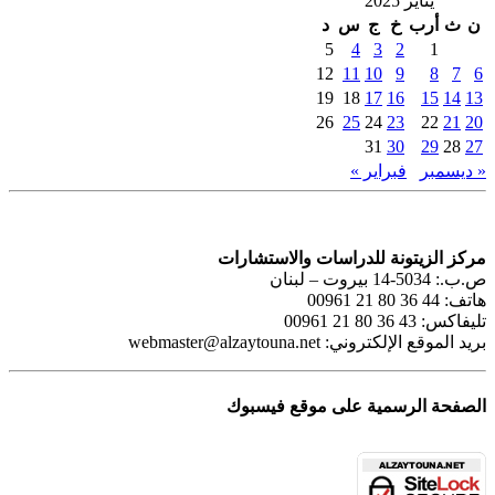
يناير 2025
ن
ث
أرب
خ
ج
س
د
5
4
3
2
1
12
11
10
9
8
7
6
19
18
17
16
15
14
13
26
25
24
23
22
21
20
31
30
29
28
27
« ديسمبر
فبراير »
مركز الزيتونة للدراسات والاستشارات
ص.ب.: 5034-14 بيروت – لبنان
هاتف: 44 36 80 21 00961
تليفاكس: 43 36 80 21 00961
بريد الموقع الإلكتروني:
webmaster@alzaytouna.net
الصفحة الرسمية على موقع فيسبوك