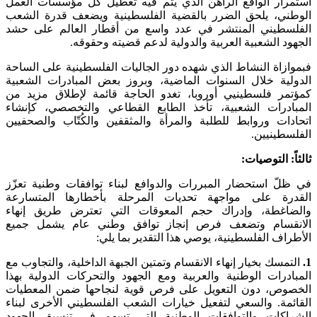
استمرار الواقع الراهن الذي يتم فيه تعطيل كل مؤسسات العمل
الوطني، يلحق الضرر بالقضية الفلسطينية ويضعف قدرة الشعب
الفلسطيني المنتشر في عدد واسع من أقطار العالم على حشد
الجهود الشعبية العربية والدولية لدعم قضيته وحقوقه.
فبموازاة النشاط الذي شهده دور الجاليات الفلسطينية على الساحة
الدولية خلال السنوات الماضية، وبروز بعض المبادرات الشعبية
كمؤتمر فلسطينيي أوروبا، تغدو الحاجة قائمة لإطلاق مزيد من
المبادرات الشعبية، تأخذ الطابع القطاعي والتخصصي، كإنشاء
اتحادات وروابط للطلبة والمرأة والمثقفين والكُتّاب والصحفيين
الفلسطينيين.
ثالثاً: التوصيات:
في ظلّ استحضار المبررات والدوافع لبناء توافقات وطنية تعزّز
القدرة على مواجهة تحديات المرحلة بأخطارها المتسارعة
والضاغطة، وإدراك حجم المعوقات التي تعترض طريق إنهاء
الانقسام وتضعف فرص إنجاز توافق وطني عام يشمل جميع
الأطراف الفلسطينية، يوصي هذا التقدير بما يلي:
1.
التمسك بخيار إنهاء الانقسام وتمتين الجبهة الداخلية، والتجاوب مع
المبادرات الوطنية والعربية ومع الجهود والتحركات الدولية بهذا
الخصوص، دون التعويل على فرص قوية لنجاحها ضمن المعطيات
القائمة. والسعي لتفعيل خيارات الشعب الفلسطيني الأخرى لبناء
الشراكات والتوافقات الوطنية التي تسهم في تنسيق الجهود