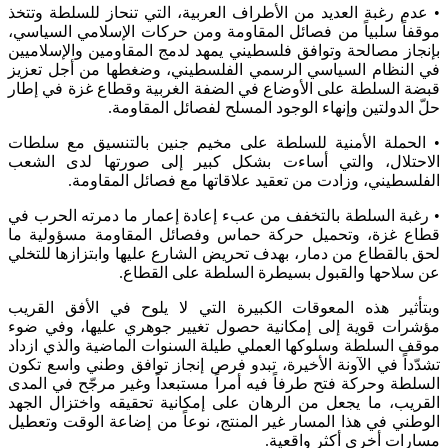
• عدم رغبة العديد من الأطراف العربية، التي تنحاز للسلطة وتتخذ
موقفاً سلبياً من فصائل المقاومة ومن حركات الإسلامي السياسي،
بإنجاز مصالحة وتوافق فلسطيني يمهد لدمج المقاومين والإسلاميين
في النظام السياسي الرسمي الفلسطيني، وضغطها من أجل تعزيز
قبضة السلطة على الأوضاع في الضفة الغربية وقطاع غزة في إطار
حلّ الدولتين وإنهاء الوجود المسلح لفصائل المقاومة.
• الحملة الأمنية للسلطة على مخيم جنين بالتنسيق مع سلطات
الاحتلال، والتي أساءت بشكل كبير إلى صورتها لدى الشعب
الفلسطيني، وزادت من تعقيد علاقاتها مع فصائل المقاومة.
• رغبة السلطة بالتخفف من عبء إعادة إعمار ما دمرته الحرب في
قطاع غزة، وتحميل حركة حماس وفصائل المقاومة مسؤولية ما
لحق بالقطاع من دمار، بهدف تحريض الشارع عليها وابتزازها للتخلي
عن سلاحها والقبول بسيطرة السلطة على القطاع.
وبتأثير هذه المعوقات الكبيرة التي لا يلوح في الأفق القريب
مؤشرات قوية إلى إمكانية حصول تغيير جوهري عليها، وفي ضوء
موقف السلطة وسلوكها العملي طيلة السنوات الماضية والذي ازداد
تشدّداً في الآونة الأخيرة، تبدو فرص إنجاز توافق وطني واسع تكون
السلطة وحركة فتح طرفاً فيه أمراً مستبعداً وغير مرجّح في المدى
القريب، ما يجعل من الرهان على إمكانية تحقيقه واختزال الجهد
الوطني في هذا المسار غير المنتج، نوعاً من إضاعة الوقت وتعطيل
مسارات أخرى أكثر واقعية.