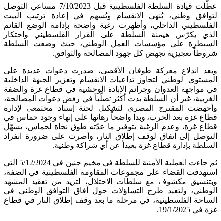
عطَّلت قيادة السلطة الفلسطينية قبل 7/10/2023 مساعي التوصل
لتوافق وطني، يُنهي الانقسام ويُسهم في إعادة ترتيب البيت
الفلسطيني الداخلي، وأظهرت رغبة واضحة بإدامة الوضع القائم
الذي يكرّس هيمنة السلطة على القرار الفلسطيني واحتكار
السيطرة على مؤسسات العمل الوطني، حيث وضعت السلطة
شروطاً تعجيزية تجهض كل جهود المصالحة والتوافق.
وبعد اندلاع معركة طوفان الأقصى، صدرت دعوات عديدة على
المستوى الوطني لتجاوز تداعيات الانقسام وتعزيز الجبهة الداخلية
في مواجهة العدوان وجرائم الإبادة الوحشية في قطاع غزة والضفة
الغربية، غير أن السلطة بدت أكثر تصلّباً في رفض دعوات المصالحة،
وأجهضت المقترح المصري لتشكيل لجنة إسناد مجتمعي لإدارة
قطاع غزة بعد الحرب، وبدا واضحاً رهانها على إنهاء وجود حماس في
قطاع غزة، وعدم الرغبة بتوفير ما عدّته طوق نجاة لحماس، يسهّل
التوصل إلى اتفاق لوقف إطلاق النار، وأصرت على ضرورة انفراد
السلطة بإدارة قطاع غزة بعيداً عن أي شراكة وطنية.
ثم جاءت العملية الأمنية للسلطة في مخيم جنين في 5/12/2024 التي
استهدفت القضاء على مجموعات المقاومة الفلسطينية في الضفة،
وبتنسيق مكشوف مع سلطات الاحتلال، لتزيد من تعقيد المشهد
الوطني، ولتعيد طرح التساؤلات حول آفاق التوافق الوطني في
الساحة الفلسطينية، في مرحلة ما بعد وقف إطلاق النار في قطاع
غزة في 19/1/2025.