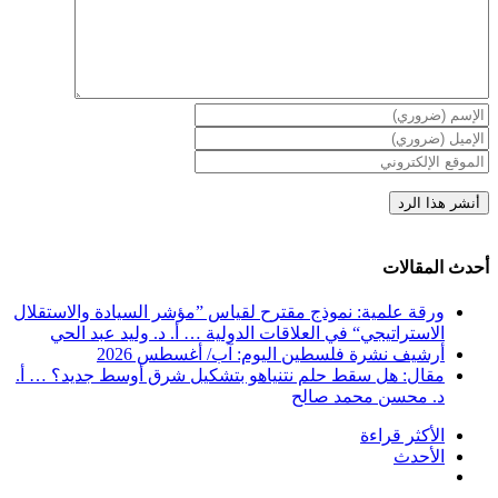
أحدث المقالات
ورقة علمية: نموذج مقترح لقياس ”مؤشر السيادة والاستقلال
الاستراتيجي“ في العلاقات الدولية … أ. د. وليد عبد الحي
أرشيف نشرة فلسطين اليوم: آب/ أغسطس 2026
مقال: هل سقط حلم نتنياهو بتشكيل شرق أوسط جديد؟ … أ.
د. محسن محمد صالح
الأكثر قراءة
الأحدث
تعليقات