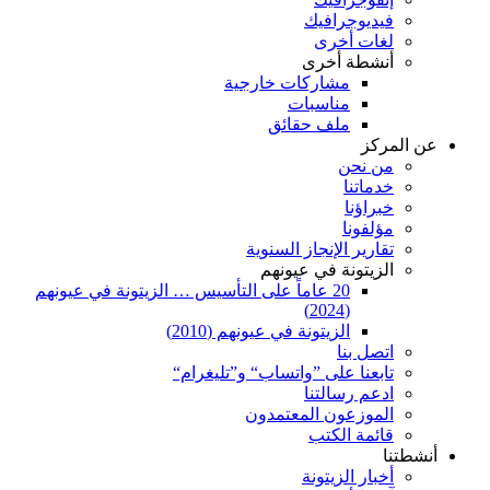
فيديوجرافيك
لغات أخرى
أنشطة أخرى
مشاركات خارجية
مناسبات
ملف حقائق
عن المركز
من نحن
خدماتنا
خبراؤنا
مؤلفونا
تقارير الإنجاز السنوية
الزيتونة في عيونهم
20 عاماً على التأسيس … الزيتونة في عيونهم
(2024)
الزيتونة في عيونهم (2010)
اتصل بنا
تابعنا على ”واتساب“ و”تليغرام“
ادعم رسالتنا
الموزعون المعتمدون
قائمة الكتب
أنشطتنا
أخبار الزيتونة