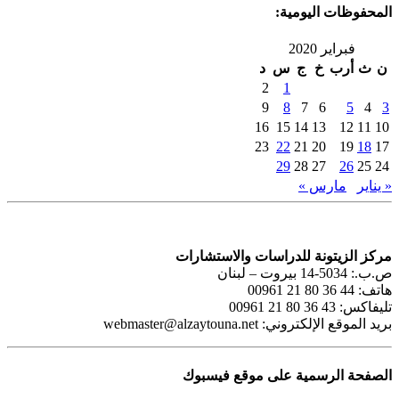
المحفوظات اليومية:
فبراير 2020
ن
ث
أرب
خ
ج
س
د
2
1
9
8
7
6
5
4
3
16
15
14
13
12
11
10
23
22
21
20
19
18
17
29
28
27
26
25
24
« يناير
مارس »
مركز الزيتونة للدراسات والاستشارات
ص.ب.: 5034-14 بيروت – لبنان
هاتف: 44 36 80 21 00961
تليفاكس: 43 36 80 21 00961
بريد الموقع الإلكتروني:
webmaster@alzaytouna.net
الصفحة الرسمية على موقع فيسبوك