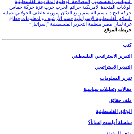
السياسي الفلسطيني
المصالحة الوطنية
المقاومة الفلسطينية
الولايات المتحدة الأمريكية
جرائم الحرب
حرب غزة
حركة حماس
حركة فتح
د. باسم القاسم
ربيع الدنّان
سورية
عاطف الجولاني
عملية
السلام الفلسطينية-الإسرائيلية
قسم الأرشيف والمعلومات
قطاع
غزة
لبنان
مصر
منظمة التحرير الفلسطينية
”إسرائيل“
خريطة الموقع
كتب
التقرير الاستراتيجي الفلسطيني
التقدير الاستراتيجي
تقرير المعلومات
مقالات وتحليلات سياسية
ملف حقائق
الوثائق الفلسطينية
سلسلة أولست إنساناً؟
متجر الزيتونة