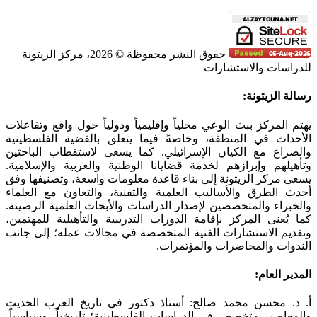
حقوق النشر محفوظة © 2026، مركز الزيتونة
للدراسات والاستشارات
SoundCloud
WhatsApp
Facebook
Instagram
Telegram
YouTube
LinkedIn
Threads
Tiktok
Email
X
Toggle
رسالة الزيتونة:
Sliding
Bar
يهتم المركز ببث الوعي محلياً وإقليمياً ودولياً حول واقع وتفاعلات
Area
الأحداث في المنطقة، وخاصةً فيما يتعلق بالقضية الفلسطينية
والصراع مع الكيان الإسرائيلي. كما يسعى لاستقطاب الباحثين
وتأهيلهم وإبرازهم لخدمة قضايانا الوطنية والعربية والإسلامية.
يسعى مركز الزيتونة إلى بناء قاعدة معلومات واسعة، وتصنيفها وفق
أحدث الطرق والأساليب العلمية والتقنية، والتعاون مع العلماء
والخبراء والمتخصصين لإصدار الدراسات والأبحاث العلمية الرصينة.
كما يُعنى المركز بإقامة الدورات التدريبية والتأهيلية للمهتمين،
وتقديم الاستشارات الفنية المتخصصة في مجالات عمله؛ إلى جانب
الندوات والمحاضرات والمؤتمرات.
المدير العام:
أ. د. محسن محمد صالح: أستاذ دكتور في تاريخ العرب الحديث
والمعاصر، متخصص في الدراسات الفلسطينية؛ تاريخياً، وسياسياً،