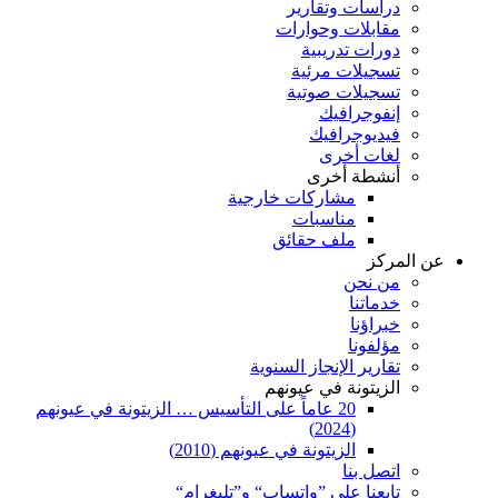
دراسات وتقارير
مقابلات وحوارات
دورات تدريبية
تسجيلات مرئية
تسجيلات صوتية
إنفوجرافيك
فيديوجرافيك
لغات أخرى
أنشطة أخرى
مشاركات خارجية
مناسبات
ملف حقائق
عن المركز
من نحن
خدماتنا
خبراؤنا
مؤلفونا
تقارير الإنجاز السنوية
الزيتونة في عيونهم
20 عاماً على التأسيس … الزيتونة في عيونهم
(2024)
الزيتونة في عيونهم (2010)
اتصل بنا
تابعنا على ”واتساب“ و”تليغرام“