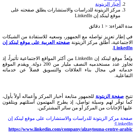
أخبار الزيتونة
مركز الزيتونة للدراسات والاستشارات يطلق صفحته على
موقع لينكد إن LinkedIn
مدة القراءة:
< 1
دقائق
في إطار تعزيز تواصله مع الجمهور، وسعيه للاستفادة من الشبكات
الاجتماعية، أطلق مركز الزيتونة
صفحته العربية على موقع لينكد إن
.
LinkedIn
ويُعدُّ موقع لينكد إن LinkedIn من أكثر المواقع الاجتماعية تأثيراً، إذ
تجاوز عدد مستخدميه النصف مليار من 200 دولة. ويقدم الموقع
خدماته في مجال بناء العلاقات والتسويق فضلاً عن خدماته
التفاعلية.
تتيح
صفحة الزيتونة
للجمهور متابعة أخبار المركز وأعماله أولاً بأول،
كما توفّر لهم وسيلة تواصل، إذ يطرح المهتمون أسئلتهم ويتلقون
عليها الإجابات من المركز أو من سائر المشتركين.
صفحة مركز الزيتونة للدراسات والاستشارات على موقع لينكد إن
LinkedIn:
https://www.linkedin.com/company/alzaytouna-centre-arabic