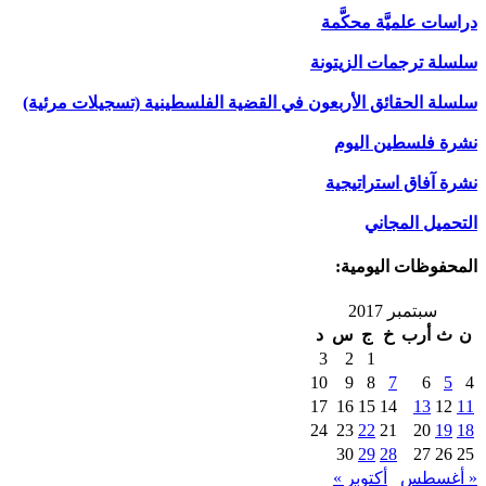
دراسات علميَّة محكَّمة
سلسلة ترجمات الزيتونة
سلسلة الحقائق الأربعون في القضية الفلسطينية (تسجيلات مرئية)
نشرة فلسطين اليوم
نشرة آفاق استراتيجية
التحميل المجاني
المحفوظات اليومية:
سبتمبر 2017
ن
ث
أرب
خ
ج
س
د
3
2
1
10
9
8
7
6
5
4
17
16
15
14
13
12
11
24
23
22
21
20
19
18
30
29
28
27
26
25
« أغسطس
أكتوبر »