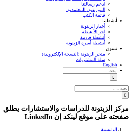
ادعم رسالتنا
الموزعون المعتمدون
قائمة الكتب
أنشطتنا
أخبار الزيتونة
آخر الأنشطة
أنشطة قادمة
أنشطة أسرة الزيتونة
تسوق
متجر الزيتونة (النسخة الإلكترونية)
سلة المشتريات
English
نتائج
البحث
بالنسبة
الي
نتائج
:
البحث
بالنسبة
الي
مركز الزيتونة للدراسات والاستشارات يطلق
:
صفحته على موقع لينكد إن LinkedIn
الرئيسية