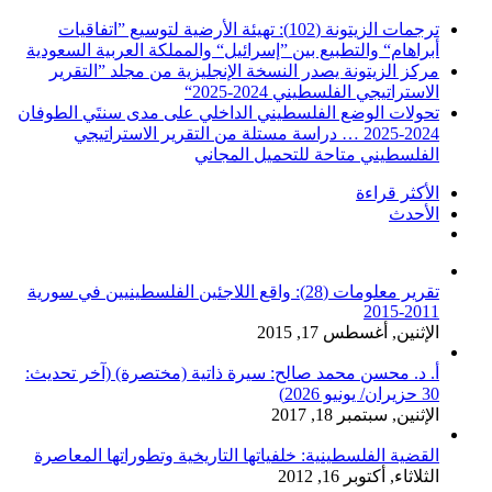
ترجمات الزيتونة (102): تهيئة الأرضية لتوسيع ”اتفاقيات
أبراهام“ والتطبيع بين ”إسرائيل“ والمملكة العربية السعودية
مركز الزيتونة يصدر النسخة الإنجليزية من مجلد ”التقرير
الاستراتيجي الفلسطيني 2024-2025“
تحولات الوضع الفلسطيني الداخلي على مدى سنتَي الطوفان
2024-2025 … دراسة مستلة من التقرير الاستراتيجي
الفلسطيني متاحة للتحميل المجاني
الأكثر قراءة
الأحدث
تعليقات
تقرير معلومات (28): واقع اللاجئين الفلسطينيين في سورية
2011-2015
الإثنين, أغسطس 17, 2015
أ. د. محسن محمد صالح: سيرة ذاتية (مختصرة) (آخر تحديث:
30 حزيران/ يونيو 2026)
الإثنين, سبتمبر 18, 2017
القضية الفلسطينية: خلفياتها التاريخية وتطوراتها المعاصرة
الثلاثاء, أكتوبر 16, 2012