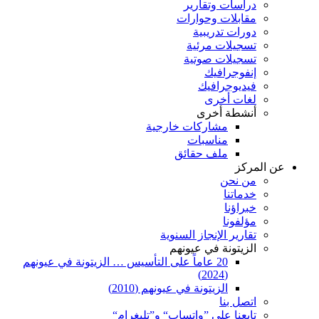
دراسات وتقارير
مقابلات وحوارات
دورات تدريبية
تسجيلات مرئية
تسجيلات صوتية
إنفوجرافيك
فيديوجرافيك
لغات أخرى
أنشطة أخرى
مشاركات خارجية
مناسبات
ملف حقائق
عن المركز
من نحن
خدماتنا
خبراؤنا
مؤلفونا
تقارير الإنجاز السنوية
الزيتونة في عيونهم
20 عاماً على التأسيس … الزيتونة في عيونهم
(2024)
الزيتونة في عيونهم (2010)
اتصل بنا
تابعنا على ”واتساب“ و”تليغرام“