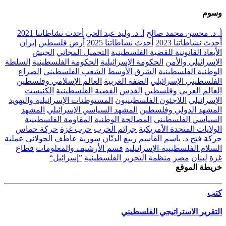
وسوم
أ. د. محسن محمد صالح
أ. د. وليد عبد الحي
أحدث نشاطاتنا 2021
أحدث نشاطاتنا 2023
أحدث نشاطاتنا 2025
أرض فلسطين
إيران
الأبعاد القانونية للقضية الفلسطينية
التحميل المجاني
الجيش
الإسرائيلي والأمن
الحكومة الإسرائيلية
الحكومة الفلسطينية
السلطة
الوطنية الفلسطينية
الشرق الأوسط
الشعب الفلسطيني
الصراع
الفلسطيني الإسرائيلي
الضفة الغربية
العالم الإسلامي وفلسطين
العالم العربي وفلسطين
القدس
القضية الفلسطينية
الكنيست
الإسرائيلي
اللاجئون الفلسطينيون
المستوطنات الإسرائيلية والتهويد
المشهد الدولي وفلسطين
المشهد السياسي الإسرائيلي
المشهد
السياسي الفلسطيني
المصالحة الوطنية
المقاومة الفلسطينية
الولايات المتحدة الأمريكية
جرائم الحرب
حرب غزة
حركة حماس
حركة فتح
د. باسم القاسم
ربيع الدنّان
سورية
عاطف الجولاني
عملية
السلام الفلسطينية-الإسرائيلية
قسم الأرشيف والمعلومات
قطاع
غزة
لبنان
مصر
منظمة التحرير الفلسطينية
”إسرائيل“
خريطة الموقع
كتب
التقرير الاستراتيجي الفلسطيني