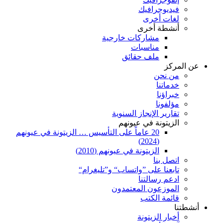
فيديوجرافيك
لغات أخرى
أنشطة أخرى
مشاركات خارجية
مناسبات
ملف حقائق
عن المركز
من نحن
خدماتنا
خبراؤنا
مؤلفونا
تقارير الإنجاز السنوية
الزيتونة في عيونهم
20 عاماً على التأسيس … الزيتونة في عيونهم
(2024)
الزيتونة في عيونهم (2010)
اتصل بنا
تابعنا على ”واتساب“ و”تليغرام“
ادعم رسالتنا
الموزعون المعتمدون
قائمة الكتب
أنشطتنا
أخبار الزيتونة