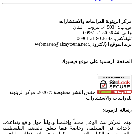
مركز الزيتونة للدراسات والاستشارات
ص.ب.: 5034-14 بيروت – لبنان
هاتف: 44 36 80 21 00961
تليفاكس: 43 36 80 21 00961
بريد الموقع الإلكتروني:
webmaster@alzaytouna.net
الصفحة الرسمية على موقع فيسبوك
حقوق النشر محفوظة © 2026، مركز الزيتونة
للدراسات والاستشارات
SoundCloud
WhatsApp
Facebook
Instagram
Telegram
YouTube
LinkedIn
Threads
Tiktok
Email
X
Toggle
رسالة الزيتونة:
Sliding
Bar
يهتم المركز ببث الوعي محلياً وإقليمياً ودولياً حول واقع وتفاعلات
Area
الأحداث في المنطقة، وخاصةً فيما يتعلق بالقضية الفلسطينية
والصراع مع الكيان الإسرائيلي. كما يسعى لاستقطاب الباحثين