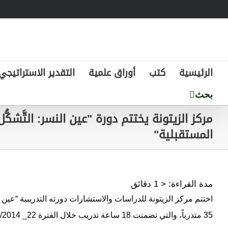
Ski
t
conten
الرئيسية
كتب
أوراق علمية
التقدير الاستراتيجي
مركز الزيتونة يختتم دورة "عين النسر: التَّشكّ
المستقبلية"
مدة القراءة:
< 1
دقائق
اختتم مركز الزيتونة للدراسات والاستشارات دورته التدريبية “عين ال
35 متدرباً، والتي تضمنت 18 ساعة تدريب خلال الفترة 22_ 24/1/2014.