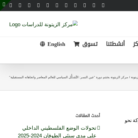
Email
Telegram
WhatsApp
SoundCloud
LinkedIn
Threads
Tiktok
YouTube
Instagram
X
Facebook
e
g
r
a
كز
أنشطتنا
تسوق
English
يتونة
مركز الزيتونة يختتم دورة "عين النسر: التَّشكُّل السياسي للعالم المعاصر واتجاهاته المستقبلية"
أحدث المقالات
كة نحو
تحولات الوضع الفلسطيني الداخلي
على مدى سنتَي الطوفان 2024-2025