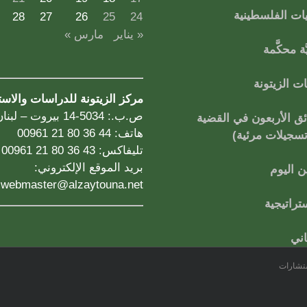
ات الفلسطينية
28
27
26
25
24
« يناير
مارس »
ة محكَّمة
 الزيتونة
مركز الزيتونة للدراسات والاس
ص.ب.: 5034-14 بيروت – لبنان
ق الأربعون في القضية
هاتف: 44 36 80 21 00961
تسجيلات مرئية)
تليفاكس: 43 36 80 21 00961
بريد الموقع الإلكتروني:
 اليوم
webmaster@alzaytouna.net
تراتيجية
اني