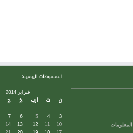
المحفوظات اليومية:
فبراير 2014
ن
ث
أرب
خ
ج
7
6
5
4
3
14
13
12
11
10
لمعلومات
21
20
19
18
17