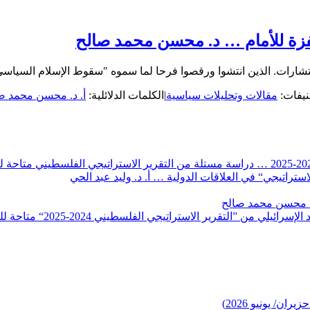
فزة للأمام … د. محسن محمد صالح
شارات. الذين انتشوا ورقصوا فرحا لما سموه "سقوط الإسلام السياسي"
نيفات:
مقالات وتحليلات سياسية
|
الكلمات الدلائلية:
أ. د. محسن محمد ص
تراتيجي“ في العلاقات الدولية … أ. د. وليد عبد الحي
. محسن محمد صالح
رير الاستراتيجي الفلسطيني 2024-2025“ متاحة للتحميل المجاني