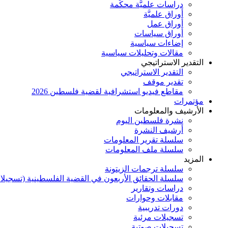
دراسات علميَّة محكَّمة
أوراق علميَّة
أوراق عمل
أوراق سياسات
إضاءات سياسية
مقالات وتحليلات سياسية
التقدير الاستراتيجي
التقدير الاستراتيجي
تقدير موقف
مقاطع فيديو استشرافية لقضية فلسطين 2026
مؤتمرات
الأرشيف والمعلومات
نشرة فلسطين اليوم
أرشيف النشرة
سلسلة تقرير المعلومات
سلسلة ملف المعلومات
المزيد
سلسلة ترجمات الزيتونة
سلسلة الحقائق الأربعون في القضية الفلسطينية (تسجيلا
دراسات وتقارير
مقابلات وحوارات
دورات تدريبية
تسجيلات مرئية
تسجيلات صوتية