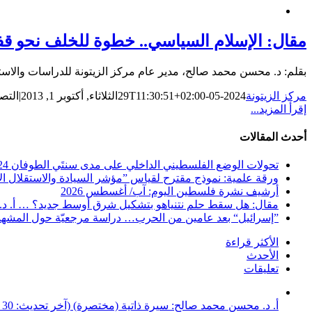
مقال: الإسلام السياسي.. خطوة للخلف نحو ق
بقلم: د. محسن محمد صالح، مدير عام مركز الزيتونة للدراسات والاست
مركز الزيتونة
2024-05-29T11:30:51+02:00
الثلاثاء, أكتوبر 1, 2013
|
التص
إقرأ المزيد...
أحدث المقالات
تحولات الوضع الفلسطيني الداخلي على مدى سنتَي الطوفان 2024-2025 … دراسة مستلة من التقرير الاستراتيجي الفلسطيني متاحة للتحميل المجاني
ورقة علمية: نموذج مقترح لقياس ”مؤشر السيادة والاستقلال الاس
أرشيف نشرة فلسطين اليوم: آب/ أغسطس 2026
مقال: هل سقط حلم نتنياهو بتشكيل شرق أوسط جديد؟ … أ. د
”إسرائيل“ بعد عامين من الحرب… دراسة مرجعيّة حول المشهد الإسرائيلي من ”التق
الأكثر قراءة
الأحدث
تعليقات
أ. د. محسن محمد صالح: سيرة ذاتية (مختصرة) (آخر تحديث: 30 حزيران/ يونيو 2026)