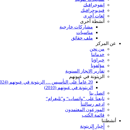
إنفوجرافيك
فيديوجرافيك
لغات أخرى
أنشطة أخرى
مشاركات خارجية
مناسبات
ملف حقائق
عن المركز
من نحن
خدماتنا
خبراؤنا
مؤلفونا
تقارير الإنجاز السنوية
الزيتونة في عيونهم
20 عاماً على التأسيس … الزيتونة في عيونهم (2024)
الزيتونة في عيونهم (2010)
اتصل بنا
تابعنا على ”واتساب“ و”تليغرام“
ادعم رسالتنا
الموزعون المعتمدون
قائمة الكتب
أنشطتنا
أخبار الزيتونة