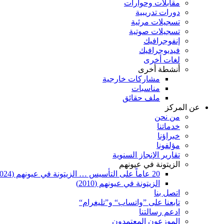
مقابلات وحوارات
دورات تدريبية
تسجيلات مرئية
تسجيلات صوتية
إنفوجرافيك
فيديوجرافيك
لغات أخرى
أنشطة أخرى
مشاركات خارجية
مناسبات
ملف حقائق
عن المركز
من نحن
خدماتنا
خبراؤنا
مؤلفونا
تقارير الإنجاز السنوية
الزيتونة في عيونهم
20 عاماً على التأسيس … الزيتونة في عيونهم (2024)
الزيتونة في عيونهم (2010)
اتصل بنا
تابعنا على ”واتساب“ و”تليغرام“
ادعم رسالتنا
الموزعون المعتمدون