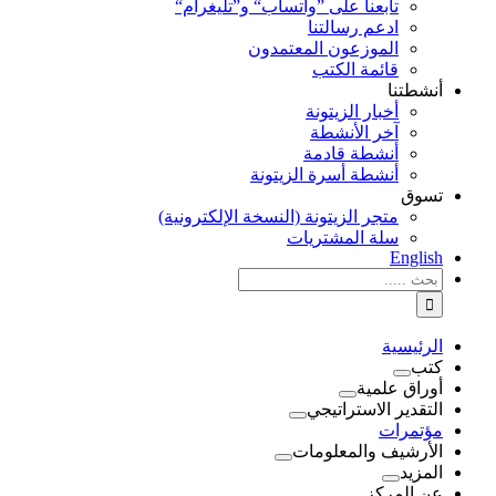
تابعنا على ”واتساب“ و”تليغرام“
ادعم رسالتنا
الموزعون المعتمدون
قائمة الكتب
أنشطتنا
أخبار الزيتونة
آخر الأنشطة
أنشطة قادمة
أنشطة أسرة الزيتونة
تسوق
متجر الزيتونة (النسخة الإلكترونية)
سلة المشتريات
English
نتائج
البحث
بالنسبة
الي
الرئيسية
:
كتب
أوراق علمية
التقدير الاستراتيجي
مؤتمرات
الأرشيف والمعلومات
المزيد
عن المركز