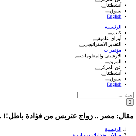
أنشطتنا
تسوق
English
الرئيسية
كتب
أوراق علمية
التقدير الاستراتيجي
مؤتمرات
الأرشيف والمعلومات
المزيد
عن المركز
أنشطتنا
تسوق
English
نتائج
البحث
بالنسبة
الي
مقال: مصر .. زواج عتريس من فؤادة باطل!!
:
الرئيسية
مقالات وتحليلات سياسية