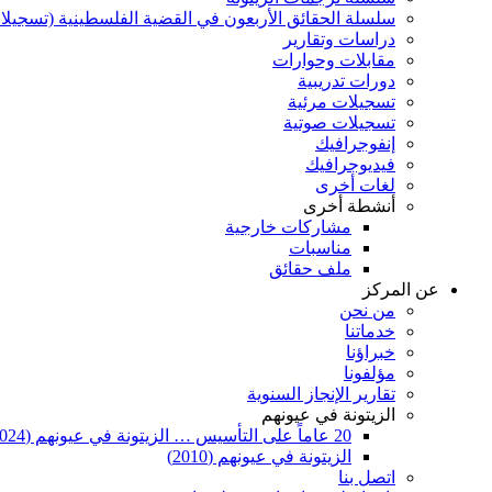
سلسلة الحقائق الأربعون في القضية الفلسطينية (تسجيلا
دراسات وتقارير
مقابلات وحوارات
دورات تدريبية
تسجيلات مرئية
تسجيلات صوتية
إنفوجرافيك
فيديوجرافيك
لغات أخرى
أنشطة أخرى
مشاركات خارجية
مناسبات
ملف حقائق
عن المركز
من نحن
خدماتنا
خبراؤنا
مؤلفونا
تقارير الإنجاز السنوية
الزيتونة في عيونهم
20 عاماً على التأسيس … الزيتونة في عيونهم (2024)
الزيتونة في عيونهم (2010)
اتصل بنا