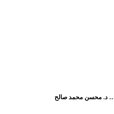
 … د. محسن محمد صالح