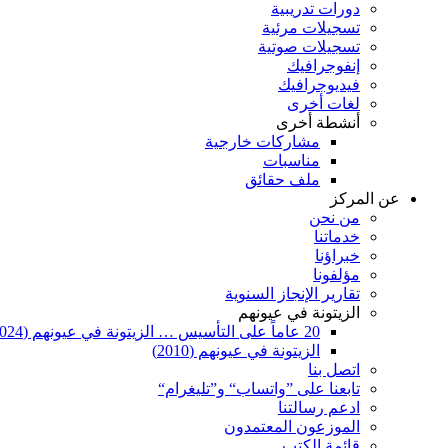
دورات تدريبية
تسجيلات مرئية
تسجيلات صوتية
إنفوجرافيك
فيديوجرافيك
لغات أخرى
أنشطة أخرى
مشاركات خارجية
مناسبات
ملف حقائق
عن المركز
من نحن
خدماتنا
خبراؤنا
مؤلفونا
تقارير الإنجاز السنوية
الزيتونة في عيونهم
20 عاماً على التأسيس … الزيتونة في عيونهم (2024)
الزيتونة في عيونهم (2010)
اتصل بنا
تابعنا على ”واتساب“ و”تليغرام“
ادعم رسالتنا
الموزعون المعتمدون
قائمة الكتب