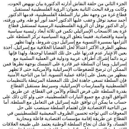
الجزء الثاني من حلقة النقاش أدارته الدكتورة بيان نويهض الحوت،
وكانت ورقة البحث الثانية بعنوان: الرؤية الفلسطينية لمستقبل
قطاع غزة من وجهة نظر تيار السلطة الفلسطينية، قدمها الدكتور
أحمد سعيد نوفل وعقب عليها الدكتور أحمد أنور أبو طه. وفي ورقته،
رأى الدكتور نوفل أن الرؤية الفلسطينية الرسمية لمستقبل قطاع
غزة بعد الانسحاب الإسرائيلي تكمن في ثلاثة أبعاد رئيسية سياسية
وأمنية واقتصادية. ففيما يتعلق الروية السياسية تركز السلطة على
التزامها بمسيرة التسوية مع إسرائيل دون شروط، ولهذا تظهر
بمظهر الطرف الأكثر اعتدالاً لحل القضايا الخلافية مع إسرائيل، آخذة
بعين الاعتبار عدم قدرتها على حل تلك القضايا لوحدها، ولهذا فإنها
تريد دائماًَ إشراك أطراف عربية ودولية في العملية السلمية مع
إسرائيل، وبما أن السلطة غير قادرة على التمسك بوجهة نظرها فمن
الممكن أن ترضخ للضغوطات الإسرائيلية والأمريكية حتى لا تظهر
بمظهر من يعمل على إعاقة عملية التسوية. أما من الناحية الأمنية
فإن السلطة تسعى جاهدة لحل تلك المعضلة المرتبطة بالتنظيمات
الفلسطينية والممارسات الإسرائيلية، وسيرتبط مستقبل القطاع
بقدرة السلطة على فرض النظام والأمن في القطاع، عن طريق
التوافق الودي مع جميع التيارات الفلسطينية، حتى ولو كان ذلك على
حساب ما يمكن أن توافق عليه إسرائيل في التعامل مع السلطة. أما
من الناحية الاقتصادية فإن اهتمام السلطة سينصب على حل
المعوقات التي تواجه تحسين الظروف المعيشية للفلسطينيين في
القطاع عن طريقة إقامة مؤسسات اقتصادية فاعلة ومحاربة
الفساد، ولا شك أن نجاح السلطة الوطنية يعتمد على طبيعة العلاقات