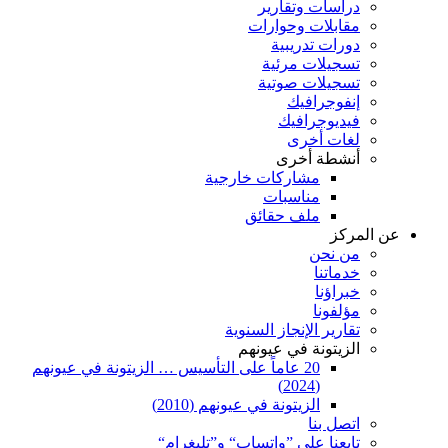
دراسات وتقارير
مقابلات وحوارات
دورات تدريبية
تسجيلات مرئية
تسجيلات صوتية
إنفوجرافيك
فيديوجرافيك
لغات أخرى
أنشطة أخرى
مشاركات خارجية
مناسبات
ملف حقائق
عن المركز
من نحن
خدماتنا
خبراؤنا
مؤلفونا
تقارير الإنجاز السنوية
الزيتونة في عيونهم
20 عاماً على التأسيس … الزيتونة في عيونهم
(2024)
الزيتونة في عيونهم (2010)
اتصل بنا
تابعنا على ”واتساب“ و”تليغرام“