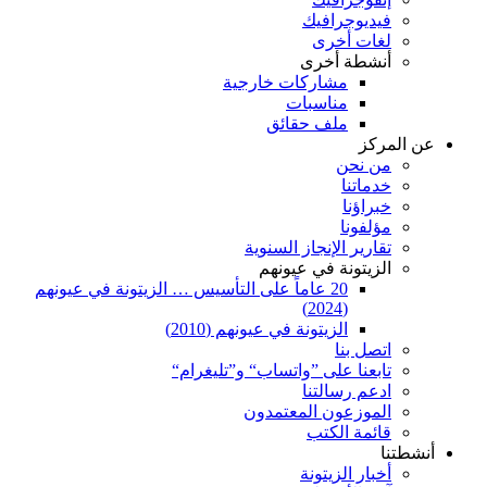
فيديوجرافيك
لغات أخرى
أنشطة أخرى
مشاركات خارجية
مناسبات
ملف حقائق
عن المركز
من نحن
خدماتنا
خبراؤنا
مؤلفونا
تقارير الإنجاز السنوية
الزيتونة في عيونهم
20 عاماً على التأسيس … الزيتونة في عيونهم
(2024)
الزيتونة في عيونهم (2010)
اتصل بنا
تابعنا على ”واتساب“ و”تليغرام“
ادعم رسالتنا
الموزعون المعتمدون
قائمة الكتب
أنشطتنا
أخبار الزيتونة