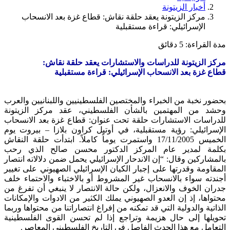
أخبار الزيتونة
مركز الزيتونة يعقد حلقة نقاش: قطاع غزة بعد الانسحاب
الإسرائيلي: قراءة مستقبلية
مدة القراءة:
5
دقائق
مركز الزيتونة للدراسات والاستشارات يعقد حلقة نقاش:
قطاع غزة بعد الانسحاب الإسرائيلي: قراءة مستقبلية
بحضور نخبة من الخبراء والمختصين الفلسطينيين واللبنانيين والعرب
وحشد من المهتمين بالشأن الفلسطيني، عقد مركز الزيتونة
للدراسات الاستشارات حلقة تحت عنوان: قطاع غزة بعد الانسحاب
الإسرائيلي: رؤية مستقبلية، في أوتيل كراون بلازا – بيروت يوم
الخميس 17/11/2005 واستمرت يوماً كاملاً. ابتدأت حلقة النقاش
بكلمة لمدير عام المركز الدكتور محسن صالح الذي رحب
بالمشاركين وقال: “إن الاندحار الإسرائيلي يحمل ضمن دلالاته انتصار
المقاومة وقدرتها على إجبار الكيان الإسرائيلي الصهيوني على تغيير
أجندته سواء بالانسحاب غير المشروط أو بالاختباء والاحتماء خلف
جدران الخوف والانعزال، ولكن حالة الانتصار لا ينبغي أن تفرغ من
محتواها، إذ إن العدو الصهيوني يملك الكثير من الادوات والإمكانات
الذاتية والدولية التي قد تمكنه من إفراغ انتصاراتنا من محتواها وربما
تحويلها إلى حال هزيمة وتراجع إذا لم تحسن القوى الفلسطينية
التعامل مع هذا الحدث الفاصل في التاريخ الفلسطيني المعاصر.