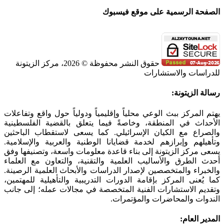
الصفحة الرسمية على موقع فيسبوك
حقوق النشر محفوظة © 2026، مركز الزيتونة
للدراسات والاستشارات
SoundCloud
WhatsApp
Facebook
Instagram
Telegram
YouTube
LinkedIn
Threads
Tiktok
Email
X
Toggle
رسالة الزيتونة:
Sliding
Bar
يهتم المركز ببث الوعي محلياً وإقليمياً ودولياً حول واقع وتفاعلات
Area
الأحداث في المنطقة، وخاصةً فيما يتعلق بالقضية الفلسطينية
والصراع مع الكيان الإسرائيلي. كما يسعى لاستقطاب الباحثين
وتأهيلهم وإبرازهم لخدمة قضايانا الوطنية والعربية والإسلامية.
يسعى مركز الزيتونة إلى بناء قاعدة معلومات واسعة، وتصنيفها وفق
أحدث الطرق والأساليب العلمية والتقنية، والتعاون مع العلماء
والخبراء والمتخصصين لإصدار الدراسات والأبحاث العلمية الرصينة.
كما يُعنى المركز بإقامة الدورات التدريبية والتأهيلية للمهتمين،
وتقديم الاستشارات الفنية المتخصصة في مجالات عمله؛ إلى جانب
الندوات والمحاضرات والمؤتمرات.
المدير العام: