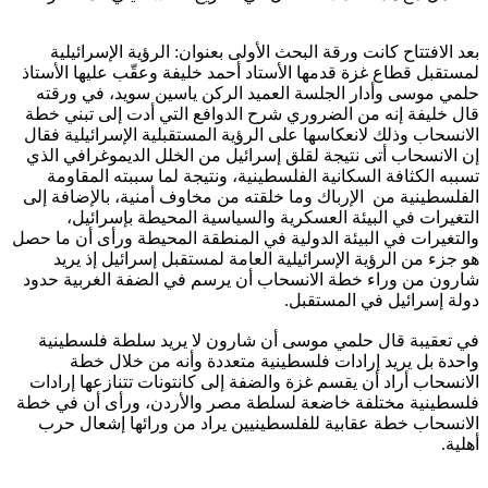
بعد الافتتاح كانت ورقة البحث الأولى بعنوان: الرؤية الإسرائيلية
لمستقبل قطاع غزة قدمها الأستاد أحمد خليفة وعقّب عليها الأستاذ
حلمي موسى وأدار الجلسة العميد الركن ياسين سويد، في ورقته
قال خليفة إنه من الضروري شرح الدوافع التي أدت إلى تبني خطة
الانسحاب وذلك لانعكاسها على الرؤية المستقبلية الإسرائيلية فقال
إن الانسحاب أتى نتيجة لقلق إسرائيل من الخلل الديموغرافي الذي
تسببه الكثافة السكانية الفلسطينية، ونتيجة لما سببته المقاومة
الفلسطينية من الإرباك وما خلقته من مخاوف أمنية، بالإضافة إلى
التغيرات في البيئة العسكرية والسياسية المحيطة بإسرائيل،
والتغيرات في البيئة الدولية في المنطقة المحيطة ورأى أن ما حصل
هو جزء من الرؤية الإسرائيلية العامة لمستقبل إسرائيل إذ يريد
شارون من وراء خطة الانسحاب أن يرسم في الضفة الغربية حدود
دولة إسرائيل في المستقبل.
في تعقيبة قال حلمي موسى أن شارون لا يريد سلطة فلسطينية
واحدة بل يريد إرادات فلسطينية متعددة وأنه من خلال خطة
الانسحاب أراد أن يقسم غزة والضفة إلى كانتونات تتنازعها إرادات
فلسطينية مختلفة خاضعة لسلطة مصر والأردن، ورأى أن في خطة
الانسحاب خطة عقابية للفلسطينيين يراد من ورائها إشعال حرب
أهلية.