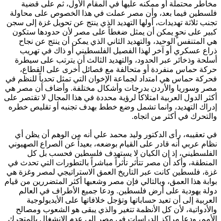
مخاطر محتملة أو ممكنه عليها في المقام الأول، ثم على قضية
فلسطين فيما بعد، وأن مصر عملت في هذا الخصوص على محاولة
تجنب ثلاثة تهديدات، أولها التهديد الذي ينتج عن تحويل غزة إلى سجن
كبير على نحوٍ يمكن أن يمثل ضغطاً على مصر لأن حدودها ستكون
هي المتنفس الوحيد، والتهديد الثاني الذي يمكن أن ينتج عن نجاح
ذراع عسكري أو آخر لهذا الفصيل الفلسطيني أو ذاك في تهريب
أسلحة وذخائر عبر الحدود، والتهديد الثالث أن يترتب على سيطرة
حركة حماس منفردة أو متحالفة مع فصائل أخرى على القطاع،
فحركة حماس هي امتداد لجماعة الإخوان التي تمثل تحدياً للنظم في
مصر وسوريا والأردن بدرجات وأشكال مختلفة. وأضاف أن مصر هي
أكثر الدول العربية امتلاكاً لرؤية محددة في هذا المجال لا تقتصر على
إدراك التهديد، وانما تشمل وضع خطط بهدف تجنبه أو تقليص خطره
والتحرك في أكثر من اتجاه.
في تعقيبه، رأى الدكتور وليد محمد علي أنه من الوهم أن يظن أي
نظام عربي أنه قادر على القيام بوضعه، بعيداً عن الصراع الصهيوني
الفلسطيني، إذ إن الكيان لا يستهدف فلسطين فحسب بل كل
المنطقة، وأكد أن مصر تتأثر تأثراً مباشراً بالتطورات التي تحدث في
غزة، فلسطين كانت عبر التاريخ العمق الاستراتيجي لمصر وغزة هي
بوابة هذا العمق، وبالتالي فإن مصر وشعبها أكثر المتضررين من قيام
دولة يهودية على أرض فلسطين. ودعا جميع الأطراف في العالم
العربية إلى أن تعيد حساباتها وتؤجل خلافاتها على الأيديولوجية
والأدواتية، لأن كل الأنظمة تتغير والذي يبقى هو الشعوب ومصالح
الأمم، ودعا مراكز الدراسات في مصر إلى عدم الانشغال بالمتحرك