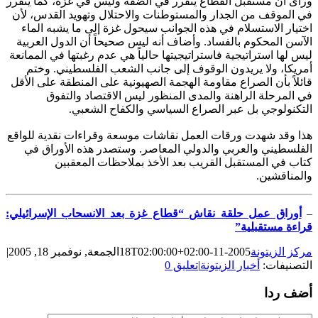
ورأى أن مستقبل القطاع يتقرر في الضفة وليس في غزة، كما يتقرر
في الموقف من الجدار والمستوطنات والاحتلال وتهويد القدس، لأن
اختيار الاستسلام في هذه الجوانب سيحول غزة إلى ما يشبه الماء
الآسن المحكوم بالفساد. وأضاف أنه ليس صحيحاً أن الدول العربية
ليس لها استراتيجية فاستراتيجيتها حالياً هي عدم رغبتها في الممانعة
أمريكا، ولا يريدون الوقوف إلى جانب الشعب الفلسطيني. وختم
قائلاً بأن الصراع مقاومة الهجمة الصهيونية على المنطقة على الأقل
في المرحلة الراهنة والمدى المنظور ليس الاقتصاد والتفوق
التكنولوجي بل عبر الصراع السياسي والكفاح الشعبي.
هذا وقد شهدت ورقات العمل نقاشات موسعة وقراءات نقدية للواقع
الفلسطيني والعربي والدولي المعاصر. وستصدر هذه الأوراق في
كتاب في المستقبل القريب بعد الأخذ بملاحظات المعقبين
والمناقشين.
–
أوراق عمل حلقة نقاش “قطاع غزة بعد الانسحاب الإسرائيلي:
قراءة مستقبلية”
مركز الزيتونة
2005-11-18T02:00:00+02:00
الجمعة, نوفمبر 18, 2005
|
التصنيفات:
أخبار الزيتونة
|
تعليق 0
أضف ردا