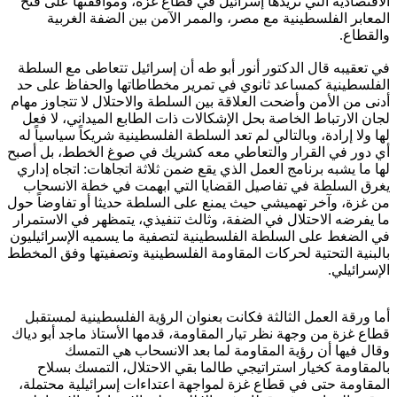
الاقتصادية التي تريدها إسرائيل في قطاع غزة، وموافقتها على فتح
المعابر الفلسطينية مع مصر، والممر الآمن بين الضفة الغربية
والقطاع.
في تعقيبه قال الدكتور أنور أبو طه أن إسرائيل تتعاطى مع السلطة
الفلسطينية كمساعد ثانوي في تمرير مخطاطاتها والحفاظ على حد
أدنى من الأمن وأضحت العلاقة بين السلطة والاحتلال لا تتجاوز مهام
لجان الارتباط الخاصة بحل الإشكالات ذات الطابع الميداني، لا فعل
لها ولا إرادة، وبالتالي لم تعد السلطة الفلسطينية شريكاً سياسياً له
أي دور في القرار والتعاطي معه كشريك في صوغ الخطط، بل أصبح
لها ما يشبه برنامج العمل الذي يقع ضمن ثلاثة اتجاهات: اتجاه إداري
يغرق السلطة في تفاصيل القضايا التي ابهمت في خطة الانسحاب
من غزة، وآخر تهميشي حيث يمنع على السلطة حديثا أو تفاوضاً حول
ما يفرضه الاحتلال في الضفة، وثالث تنفيذي، يتمظهر في الاستمرار
في الضغط على السلطة الفلسطينية لتصفية ما يسميه الإسرائيليون
بالبنية التحتية لحركات المقاومة الفلسطينية وتصفيتها وفق المخطط
الإسرائيلي.
أما ورقة العمل الثالثة فكانت بعنوان الرؤية الفلسطينية لمستقبل
قطاع غزة من وجهة نظر تيار المقاومة، قدمها الأستاذ ماجد أبو دياك
وقال فيها أن رؤية المقاومة لما بعد الانسحاب هي التمسك
بالمقاومة كخيار استراتيجي طالما بقي الاحتلال، التمسك بسلاح
المقاومة حتى في قطاع غزة لمواجهة اعتداءات إسرائيلية محتملة،