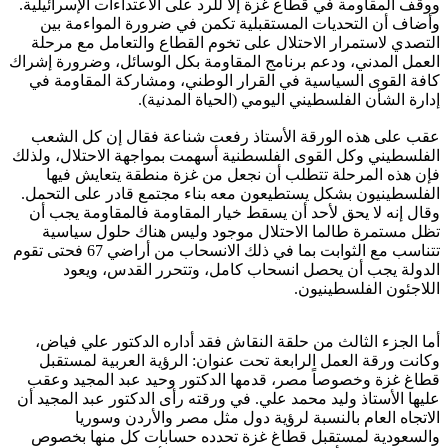
ووقف المقاومة في قطاع غزة إلا للرد على الاعتداءات الإسرائيلية.
وأضاف أن التحديات المستقبلية تكمن في ضرورة المواءمة بين
التصدي لاستمرار الاحتلال على تخوم القطاع والتعامل مع مرحلة
العمل المدني، ودعم برنامج المقاومة بكل الوسائل، وضرورة إشراك
كافة القوى السياسية في القرار الوطني، ومشاركة المقاومة في
إدارة الشأن الفلسطيني اليومي (الحياة المدنية).
عقب على هذه الورقة الأستاذ رفعت شناعة فقال إن كل الشعب
الفلسطيني وكل القوى الفلسطنية أسهمت بمواجهة الاحتلال، ولذلك
فإن هذه المرحلة تتطلب أن نجعل من غزة منطقة يتعايش فيها
الفلسطينيون بشكل يستطيعون معه بناء مجتمع قادر على التحمل.
وقال إنه لا يحق لأحد أن يسقط خيار المقاومة فالمقاومة يجب أن
تظل مستمرة طالما الاحتلال موجود وليس هناك حلول سياسية
تتناسب مع الثوابت بما في ذلك الانسحاب من أراضي 67 فحتى تقوم
الدولة يجب أن يحصل انسحاب كامل، وتتحرر القدس، ويعود
اللاجئون الفلسطينيون.
أما الجزء الثالث من حلقة النقاش فقد أداره الدكتور علي فياض،
وكانت ورقة العمل الرابعة تحت عنوان: الرؤية العربية لمستقبل
قطاغ غزة وخصوصاً مصر، قدمها الدكتور وحيد عبد المجيد وعقب
عليها الأستاذ وليد محمد علي. في ورقته رأى الدكتور عبد المجيد أن
الاتجاه العام بالنسبة لرؤية دول مثل مصر والأردن وسوريا
والسعودية لمستقبل قطاغ غزة تحدده حسابات كل منها بخصوص