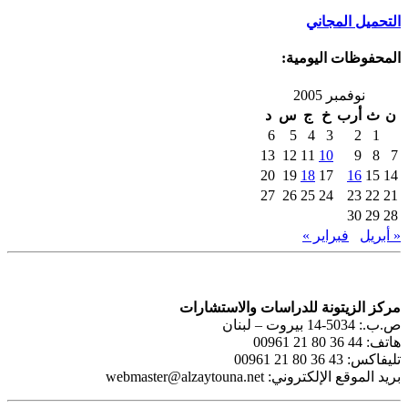
التحميل المجاني
المحفوظات اليومية:
نوفمبر 2005
ن
ث
أرب
خ
ج
س
د
6
5
4
3
2
1
13
12
11
10
9
8
7
20
19
18
17
16
15
14
27
26
25
24
23
22
21
30
29
28
« أبريل
فبراير »
مركز الزيتونة للدراسات والاستشارات
ص.ب.: 5034-14 بيروت – لبنان
هاتف: 44 36 80 21 00961
تليفاكس: 43 36 80 21 00961
بريد الموقع الإلكتروني:
webmaster@alzaytouna.net