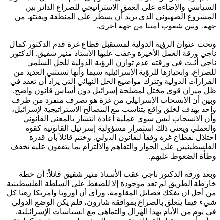
السياسي والإضاءة على العمق الاستراتيجي للصراع الدائر بين
المشروع الصهيوني الذي يريد أن يسطر على المنطقة ويفتتها من
جهة، وبين شعوب أمتنا من جهة أخرى.
وتحت عنوان الرؤية الدولية لمستقبل قطاع غزة قدم الدكتور كمال
ناجي ورقة العمل الأخيرة وعقب عليها الأستاذ منير شفيق. الدكتور
ناجي أثبت في ورقته عدم توازن الرؤية الدولية للحل السلمي
للصراع، وانحيازها للرؤية الإسرائيلية سيما وأنها تستثني العديد من
القرارات الدولية وتترك مواضيع الحل النهائي التي يراد أن تعقد في
ظل ميزان قوى مختل لمصلحة إسرائيل دون أساس قانون واضح.
وبين أن الانسحاب الإسرائيلي من غزة هو تصرف منفرد من طرف
واحد يهدف لخلق واقع يتناسب مع المصالح الاستراتيجية لإسرائيل،
وأن الانسحاب ليس سوى عملية اعادة انتشار بالمعنى القانوني
والعملي ويعني ذلك استمرار مسؤولية إسرائيل القانونية كقوة
احتلال لقطاع غزة وفقاً للقانون الدولي. وختم قائلاً بأن قدرة
الفلسطينيين على الحوار والتفاهم والالتزام بما يتفقون عليه تخفف
وطأة الضغوط عليهم.
وبعد ورقة الدكتور ناجي عقب الأستاذ منير شفيق قائلاً: أن خطة
خارطة الطريق لم تعد موجودة إلا للضغط على السلطة الفلسطينية
من أجل ان تفكك فصائل المقاومة، ورأى أن أوروبا وأمريكا رهنا كل
شيء فيما يتعلق بالصراع بموافقة شارون، فلم يكن الوضع الدولي
في يوم من الأيام بهذا الهزال والتماهي مع السياسات الإسرائيلية.