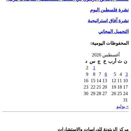
نشرة فلسطين اليوم
نشرة آفاق استراتيجية
التحميل المجاني
المحفوظات اليومية:
أغسطس 2026
ن
ث
أرب
خ
ج
س
د
2
1
9
8
7
6
5
4
3
16
15
14
13
12
11
10
23
22
21
20
19
18
17
30
29
28
27
26
25
24
31
« يوليو
مركز الزيتونة للدراسات والاستشارات