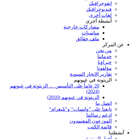
إنفوجرافيك
فيديوجرافيك
لغات أخرى
أنشطة أخرى
مشاركات خارجية
مناسبات
ملف حقائق
عن المركز
من نحن
خدماتنا
خبراؤنا
مؤلفونا
تقارير الإنجاز السنوية
الزيتونة في عيونهم
20 عاماً على التأسيس … الزيتونة في عيونهم
(2024)
الزيتونة في عيونهم (2010)
اتصل بنا
تابعنا على ”واتساب“ و”تليغرام“
ادعم رسالتنا
الموزعون المعتمدون
قائمة الكتب
أنشطتنا
أخبار الزيتونة