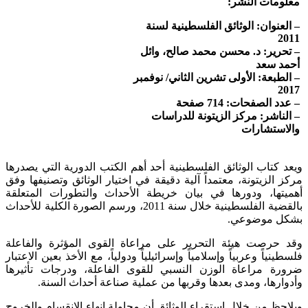
معلومات النشر:
– العنوان: الوثائق الفلسطينية لسنة
2011
– تحرير: د. محسن محمد صالح، وائل
أحمد سعد
– الطبعة: الأولى تشرين الثاني/ نوفمبر
2017
– عدد الصفحات: 714 صفحة
– الناشر: مركز الزيتونة للدراسات
والاستشارات
ويعد كتاب الوثائق الفلسطينية أحد أهم الكتب الدورية التي يصدرها
مركز الزيتونة، معتمداً آلية دقيقة في اختيار الوثائق وتصنيفها وفق
أهميتها، ودورها في بيان خريطة الأحداث والتطورات المتعلقة
بالقضية الفلسطينية خلال سنة 2011، ورسم الصورة الكلية للأحداث
بشكل موضوعي.
وقد حرصت هيئة التحرير على مراعاة القوى المؤثرة والفاعلة
فلسطينياً وعربياً وإسلامياً وإسرائيلياً ودولياً، مع الأخذ بعين الاعتبار
ضرورة مراعاة الوزن النسبي للقوى الفاعلة، ودرجات تأثيرها
وأدوارها، ومدى بعدها وقربها من عملية صناعة أحداث السنة.
ويلاحظ من خلال استقراء الوثائق أن محاولة إنهاء الانقسام والخروج