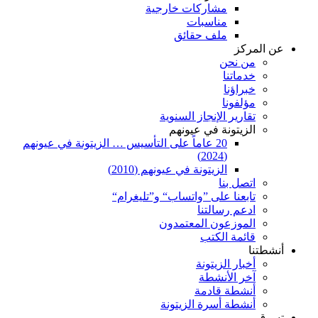
مشاركات خارجية
مناسبات
ملف حقائق
عن المركز
من نحن
خدماتنا
خبراؤنا
مؤلفونا
تقارير الإنجاز السنوية
الزيتونة في عيونهم
20 عاماً على التأسيس … الزيتونة في عيونهم
(2024)
الزيتونة في عيونهم (2010)
اتصل بنا
تابعنا على ”واتساب“ و”تليغرام“
ادعم رسالتنا
الموزعون المعتمدون
قائمة الكتب
أنشطتنا
أخبار الزيتونة
آخر الأنشطة
أنشطة قادمة
أنشطة أسرة الزيتونة
تسوق