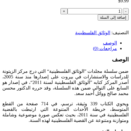
$
9.99
كمية
الوثائق
إضافة إلى السلة
الفلسطينية
لسنة
2011
التصنيف:
الوثائق الفلسطينية
(النسخة
الوصف
الإلكترونية)
مراجعات (0)
الوصف
ضمن سلسلة مجلدات ”الوثائق الفلسطينية“ التي درج مركز الزيتونة
للدراسات والاستشارات في بيروت على إصدارها منذ سنة 2005،
أصدر المركز كتابه ”الوثائق الفلسطينية لسنة 2011“، في إصدار هو
السابع على التوالي ضمن هذه السلسلة، وقد حرره الدكتور محسن
محمد صالح ووائل أحمد سعد.
ويحوي الكتاب 339 وثيقة، ترسم، في 714 صفحة من القطع
المتوسط، خريطة الأحداث المتنوعة التي ارتبطت بالقضية
الفلسطينية في سنة 2011، بحيث تعكس صورة موضوعية وشاملة
ومتوازنة ومتنوعة عن القضية الفلسطينية لهذه السنة.