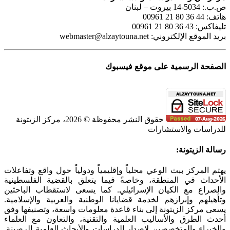
ص.ب.: 5034-14 بيروت – لبنان
هاتف: 44 36 80 21 00961
تليفاكس: 43 36 80 21 00961
بريد الموقع الإلكتروني:
webmaster@alzaytouna.net
الصفحة الرسمية على موقع فيسبوك
حقوق النشر محفوظة © 2026، مركز الزيتونة
للدراسات والاستشارات
SoundCloud
WhatsApp
Facebook
Instagram
Telegram
YouTube
LinkedIn
Threads
Tiktok
Email
X
Toggle
رسالة الزيتونة:
Sliding
Bar
يهتم المركز ببث الوعي محلياً وإقليمياً ودولياً حول واقع وتفاعلات
Area
الأحداث في المنطقة، وخاصةً فيما يتعلق بالقضية الفلسطينية
والصراع مع الكيان الإسرائيلي. كما يسعى لاستقطاب الباحثين
وتأهيلهم وإبرازهم لخدمة قضايانا الوطنية والعربية والإسلامية.
يسعى مركز الزيتونة إلى بناء قاعدة معلومات واسعة، وتصنيفها وفق
أحدث الطرق والأساليب العلمية والتقنية، والتعاون مع العلماء
والخبراء والمتخصصين لإصدار الدراسات والأبحاث العلمية الرصينة.