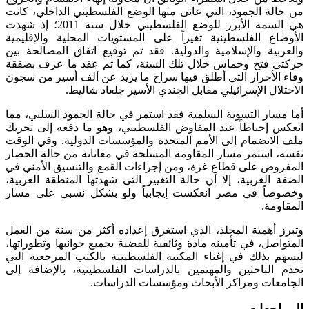
من حالة الجمود، التي عانى منها الوضع الفلسطيني الداخلي، كانت
هي السمة الأبرز للوضع الفلسطيني خلال سنة 2011؛ إذ شهدت
الأوضاع الفلسطينية تغيراً على المستويات المحلية والإقليمية
والعربية والإسلامية والدولية. فقد تم توقيع اتفاق المصالحة بين
حركتي فتح وحماس خلال تلك السنة، كما تم عقد ما عرف بصفقة
وفاء الأحرار التي أطلق فيها سراح ما يزيد عن ألف أسير من سجون
الاحتلال الإسرائيلي مقابل الجندي الأسير جلعاد شاليط.
أما مسار التسوية السلمية فقد استمر في حالة الجمود السلبي، مما
انعكس إحباطاً عند المفاوض الفلسطيني، وهو ما دفعه إلى تحريك
ملف الانضمام إلى الأمم المتحدة والمؤسسات الدولية. وفي الوقت
نفسه، استمر مسار المقاومة المسلحة في معاناته من حالة الحصار
المفروض على قطاع غزة، ومن إجراءات القمع والتنسيق الأمني في
الضفة الغربية، إلا أن حالة التغيير التي شهدتها المنطقة العربية،
وخصوصاً في مصر انعكست إيجابياً ولو بشكل نسبي على مسار
المقاومة.
وتبرز أهمية المجلد، الذي استغرق إعداده أكثر من سنة من العمل
المتواصل، في تأمينه مادة وثائقية للقضية بجميع جوانبها وتطوراتها،
ليسهم بذلك في إغناء المكتبة الفلسطينية بالكتب المرجعية التي
تخدم الباحثين والمهتمين بالدراسات الفلسطينية، بالإضافة إلى
الجامعات ومراكز الأبحاث ومؤسسات الدراسات.