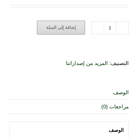
إضافة إلى السلة
كمية
الأوقاف
الإسلامية
في
فلسطين
التصنيف:
المزيد من إصداراتنا
ودورها
في
مواجهة
الوصف
الاحتلال
الإسرائيلي
مراجعات (0)
(النسخة
الإلكترونية)
الوصف