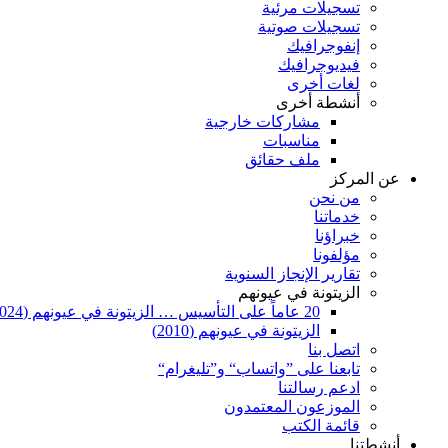
تسجيلات مرئية
تسجيلات صوتية
إنفوجرافيك
فيديوجرافيك
لغات أخرى
أنشطة أخرى
مشاركات خارجية
مناسبات
ملف حقائق
عن المركز
من نحن
خدماتنا
خبراؤنا
مؤلفونا
تقارير الإنجاز السنوية
الزيتونة في عيونهم
20 عاماً على التأسيس … الزيتونة في عيونهم (2024)
الزيتونة في عيونهم (2010)
اتصل بنا
تابعنا على ”واتساب“ و”تليغرام“
ادعم رسالتنا
الموزعون المعتمدون
قائمة الكتب
أنشطتنا