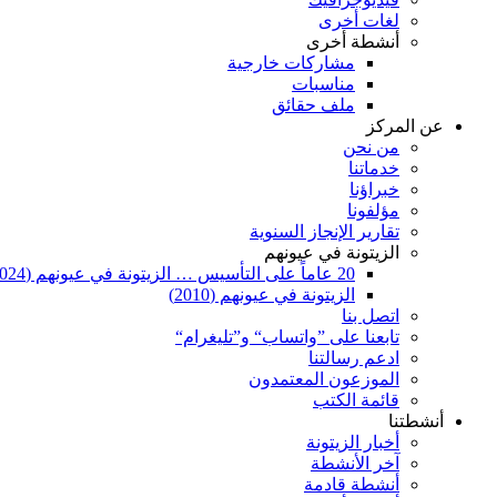
لغات أخرى
أنشطة أخرى
مشاركات خارجية
مناسبات
ملف حقائق
عن المركز
من نحن
خدماتنا
خبراؤنا
مؤلفونا
تقارير الإنجاز السنوية
الزيتونة في عيونهم
20 عاماً على التأسيس … الزيتونة في عيونهم (2024)
الزيتونة في عيونهم (2010)
اتصل بنا
تابعنا على ”واتساب“ و”تليغرام“
ادعم رسالتنا
الموزعون المعتمدون
قائمة الكتب
أنشطتنا
أخبار الزيتونة
آخر الأنشطة
أنشطة قادمة