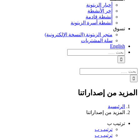
أخبار الزيتونة
آخر الأنشطة
أنشطة قادمة
أنشطة أسرة الزيتونة
تسوق
متجر الزيتونة (النسخة الإلكترونية)
سلة المشتريات
English
نتائج
البحث
بالنسبة
الي
نتائج
:
البحث
بالنسبة
الي
المزيد من إصداراتنا
:
الرئيسية
المزيد من إصداراتنا
ترتيب ب
ترتيب ب
ترتيب ب