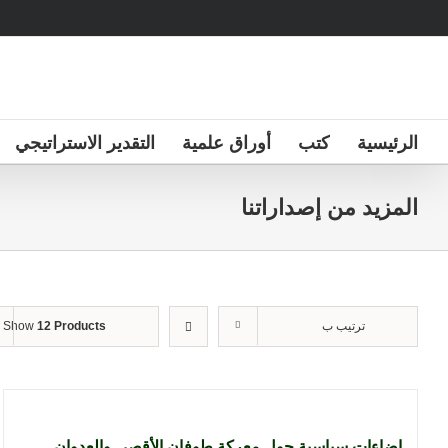
Ski
t
conten
الرئيسية
كتب
أوراق علمية
التقدير الاستراتيجي
المزيد من إصداراتنا
ترتيب ب
12 Products
Show
إضاءات سياسية حول معركة طوفان الأقصى والعدوان