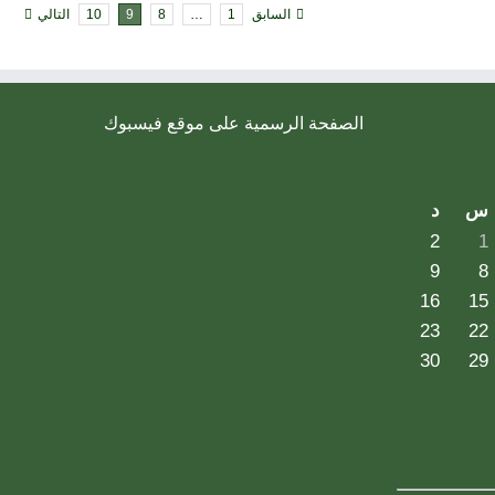
السابق
1
…
8
9
10
التالي
الصفحة الرسمية على موقع فيسبوك
س
د
2
1
9
8
16
15
23
22
30
29