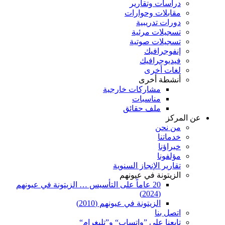
دراسات وتقارير
مقابلات وحوارات
دورات تدريبية
تسجيلات مرئية
تسجيلات صوتية
إنفوجرافيك
فيديوجرافيك
لغات أخرى
أنشطة أخرى
مشاركات خارجية
مناسبات
ملف حقائق
عن المركز
من نحن
خدماتنا
خبراؤنا
مؤلفونا
تقارير الإنجاز السنوية
الزيتونة في عيونهم
20 عاماً على التأسيس … الزيتونة في عيونهم
(2024)
الزيتونة في عيونهم (2010)
اتصل بنا
تابعنا على ”واتساب“ و”تليغرام“