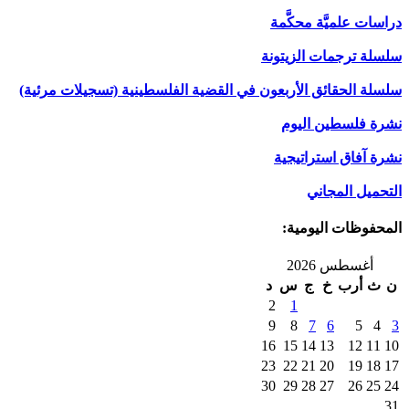
دراسات علميَّة محكَّمة
سلسلة ترجمات الزيتونة
سلسلة الحقائق الأربعون في القضية الفلسطينية (تسجيلات مرئية)
نشرة فلسطين اليوم
نشرة آفاق استراتيجية
التحميل المجاني
المحفوظات اليومية:
أغسطس 2026
ن
ث
أرب
خ
ج
س
د
2
1
9
8
7
6
5
4
3
16
15
14
13
12
11
10
23
22
21
20
19
18
17
30
29
28
27
26
25
24
31