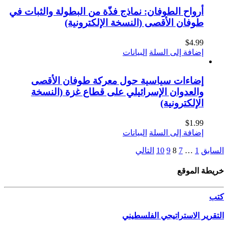
أرواح الطوفان: نماذج فذّة من البطولة والثبات في
طوفان الأقصى (النسخة الإلكترونية)
$
4.99
إضافة إلى السلة
البيانات
إضاءات سياسية حول معركة طوفان الأقصى
والعدوان الإسرائيلي على قطاع غزة (النسخة
الإلكترونية)
$
1.99
إضافة إلى السلة
البيانات
السابق
1
…
7
8
9
10
التالي
خريطة الموقع
كتب
التقرير الاستراتيجي الفلسطيني