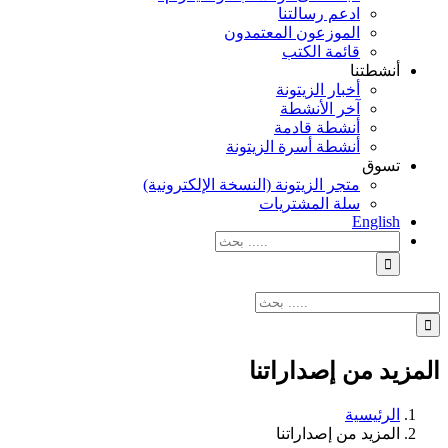
ادعم رسالتنا
الموزعون المعتمدون
قائمة الكتب
أنشطتنا
أخبار الزيتونة
آخر الأنشطة
أنشطة قادمة
أنشطة أسرة الزيتونة
تسوق
متجر الزيتونة (النسخة الإلكترونية)
سلة المشتريات
English
نتائج
البحث
بالنسبة
الي
نتائج
:
البحث
بالنسبة
الي
المزيد من إصداراتنا
:
الرئيسية
المزيد من إصداراتنا