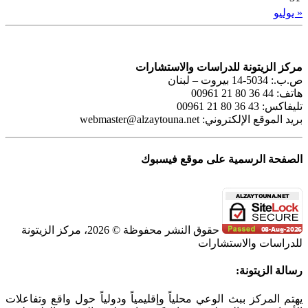
« يوليو
مركز الزيتونة للدراسات والاستشارات
ص.ب.: 5034-14 بيروت – لبنان
هاتف: 44 36 80 21 00961
تليفاكس: 43 36 80 21 00961
بريد الموقع الإلكتروني:
webmaster@alzaytouna.net
الصفحة الرسمية على موقع فيسبوك
حقوق النشر محفوظة © 2026، مركز الزيتونة
للدراسات والاستشارات
SoundCloud
WhatsApp
Facebook
Instagram
Telegram
YouTube
LinkedIn
Threads
Tiktok
Email
X
Toggle
رسالة الزيتونة:
Sliding
Bar
يهتم المركز ببث الوعي محلياً وإقليمياً ودولياً حول واقع وتفاعلات
Area