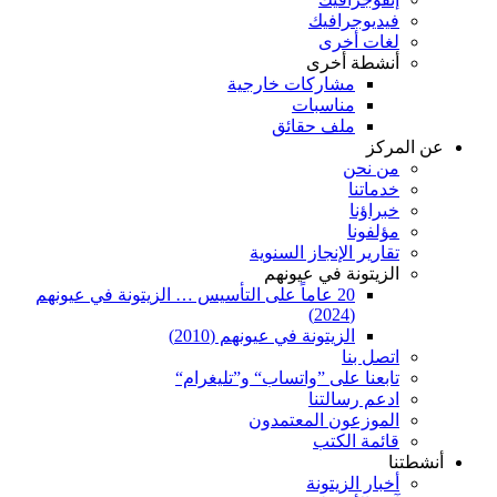
فيديوجرافيك
لغات أخرى
أنشطة أخرى
مشاركات خارجية
مناسبات
ملف حقائق
عن المركز
من نحن
خدماتنا
خبراؤنا
مؤلفونا
تقارير الإنجاز السنوية
الزيتونة في عيونهم
20 عاماً على التأسيس … الزيتونة في عيونهم
(2024)
الزيتونة في عيونهم (2010)
اتصل بنا
تابعنا على ”واتساب“ و”تليغرام“
ادعم رسالتنا
الموزعون المعتمدون
قائمة الكتب
أنشطتنا
أخبار الزيتونة