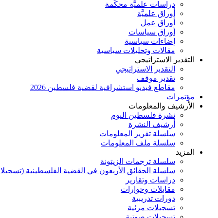
دراسات علميَّة محكَّمة
أوراق علميَّة
أوراق عمل
أوراق سياسات
إضاءات سياسية
مقالات وتحليلات سياسية
التقدير الاستراتيجي
التقدير الاستراتيجي
تقدير موقف
مقاطع فيديو استشرافية لقضية فلسطين 2026
مؤتمرات
الأرشيف والمعلومات
نشرة فلسطين اليوم
أرشيف النشرة
سلسلة تقرير المعلومات
سلسلة ملف المعلومات
المزيد
سلسلة ترجمات الزيتونة
سلسلة الحقائق الأربعون في القضية الفلسطينية (تسجيلا
دراسات وتقارير
مقابلات وحوارات
دورات تدريبية
تسجيلات مرئية
تسجيلات صوتية