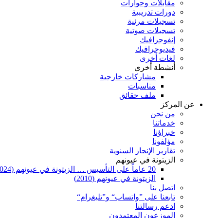
مقابلات وحوارات
دورات تدريبية
تسجيلات مرئية
تسجيلات صوتية
إنفوجرافيك
فيديوجرافيك
لغات أخرى
أنشطة أخرى
مشاركات خارجية
مناسبات
ملف حقائق
عن المركز
من نحن
خدماتنا
خبراؤنا
مؤلفونا
تقارير الإنجاز السنوية
الزيتونة في عيونهم
20 عاماً على التأسيس … الزيتونة في عيونهم (2024)
الزيتونة في عيونهم (2010)
اتصل بنا
تابعنا على ”واتساب“ و”تليغرام“
ادعم رسالتنا
الموزعون المعتمدون