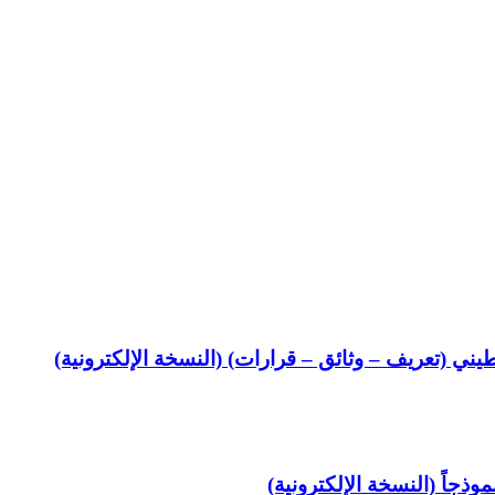
ي (تعريف – وثائق – قرارات) (النسخة الإلكترونية)
وذجاً (النسخة الإلكترونية)