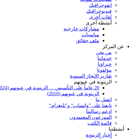
إنفوجرافيك
فيديوجرافيك
لغات أخرى
أنشطة أخرى
مشاركات خارجية
مناسبات
ملف حقائق
عن المركز
من نحن
خدماتنا
خبراؤنا
مؤلفونا
تقارير الإنجاز السنوية
الزيتونة في عيونهم
20 عاماً على التأسيس … الزيتونة في عيونهم (2024)
الزيتونة في عيونهم (2010)
اتصل بنا
تابعنا على ”واتساب“ و”تليغرام“
ادعم رسالتنا
الموزعون المعتمدون
قائمة الكتب
أنشطتنا
أخبار الزيتونة