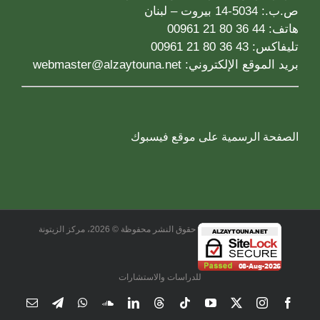
ص.ب.: 5034-14 بيروت – لبنان
هاتف: 44 36 80 21 00961
تليفاكس: 43 36 80 21 00961
بريد الموقع الإلكتروني:
webmaster@alzaytouna.net
الصفحة الرسمية على موقع فيسبوك
حقوق النشر محفوظة © 2026، مركز الزيتونة
للدراسات والاستشارات
Email
Telegram
WhatsApp
SoundCloud
LinkedIn
Threads
Tiktok
YouTube
Instagram
X
Facebook