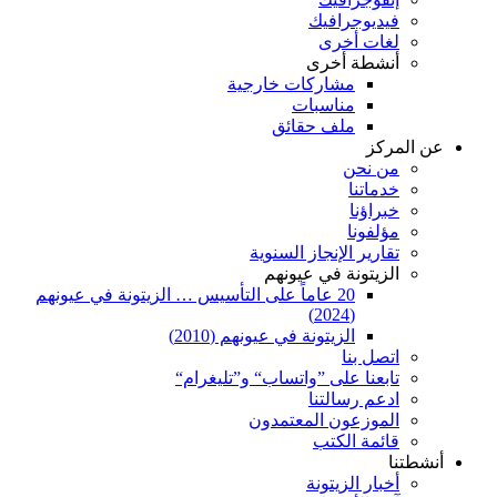
فيديوجرافيك
لغات أخرى
أنشطة أخرى
مشاركات خارجية
مناسبات
ملف حقائق
عن المركز
من نحن
خدماتنا
خبراؤنا
مؤلفونا
تقارير الإنجاز السنوية
الزيتونة في عيونهم
20 عاماً على التأسيس … الزيتونة في عيونهم
(2024)
الزيتونة في عيونهم (2010)
اتصل بنا
تابعنا على ”واتساب“ و”تليغرام“
ادعم رسالتنا
الموزعون المعتمدون
قائمة الكتب
أنشطتنا
أخبار الزيتونة