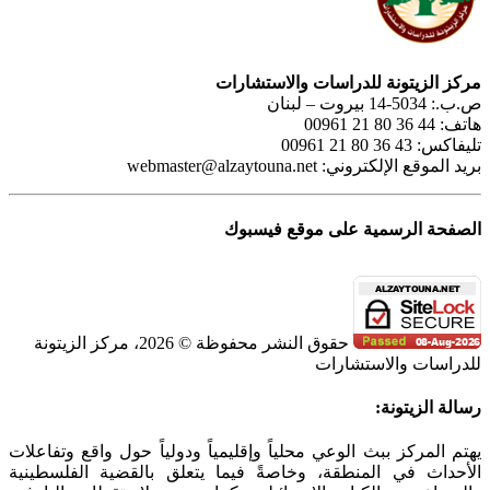
مركز الزيتونة للدراسات والاستشارات
ص.ب.: 5034-14 بيروت – لبنان
هاتف: 44 36 80 21 00961
تليفاكس: 43 36 80 21 00961
بريد الموقع الإلكتروني:
webmaster@alzaytouna.net
الصفحة الرسمية على موقع فيسبوك
حقوق النشر محفوظة © 2026، مركز الزيتونة
للدراسات والاستشارات
SoundCloud
WhatsApp
Facebook
Instagram
Telegram
YouTube
LinkedIn
Threads
Tiktok
Email
X
Toggle
رسالة الزيتونة:
Sliding
Bar
يهتم المركز ببث الوعي محلياً وإقليمياً ودولياً حول واقع وتفاعلات
Area
الأحداث في المنطقة، وخاصةً فيما يتعلق بالقضية الفلسطينية