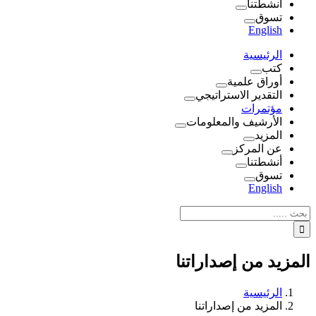
أنشطتنا
تسوق
English
الرئيسية
كتب
أوراق علمية
التقدير الاستراتيجي
مؤتمرات
الأرشيف والمعلومات
المزيد
عن المركز
أنشطتنا
تسوق
English
نتائج
البحث
بالنسبة
الي
المزيد من إصداراتنا
:
الرئيسية
المزيد من إصداراتنا