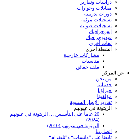
دراسات وتقارير
مقابلات وحوارات
دورات تدريبية
تسجيلات مرئية
تسجيلات صوتية
إنفوجرافيك
فيديوجرافيك
لغات أخرى
أنشطة أخرى
مشاركات خارجية
مناسبات
ملف حقائق
عن المركز
من نحن
خدماتنا
خبراؤنا
مؤلفونا
تقارير الإنجاز السنوية
الزيتونة في عيونهم
20 عاماً على التأسيس … الزيتونة في عيونهم
(2024)
الزيتونة في عيونهم (2010)
اتصل بنا
تابعنا على ”واتساب“ و”تليغرام“