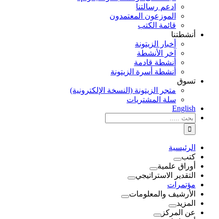
ادعم رسالتنا
الموزعون المعتمدون
قائمة الكتب
أنشطتنا
أخبار الزيتونة
آخر الأنشطة
أنشطة قادمة
أنشطة أسرة الزيتونة
تسوق
متجر الزيتونة (النسخة الإلكترونية)
سلة المشتريات
English
نتائج
البحث
بالنسبة
الي
الرئيسية
:
كتب
أوراق علمية
التقدير الاستراتيجي
مؤتمرات
الأرشيف والمعلومات
المزيد
عن المركز