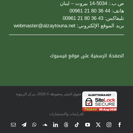
ص.ب.: 5034-14 بيروت – لبنان
هاتف: 44 36 80 21 00961
تليفاكس: 43 36 80 21 00961
بريد الموقع الإلكتروني:
webmaster@alzaytouna.net
الصفحة الرسمية على موقع فيسبوك
حقوق النشر محفوظة © 2026، مركز الزيتونة
للدراسات والاستشارات
Email
Telegram
WhatsApp
SoundCloud
LinkedIn
Threads
Tiktok
YouTube
Instagram
X
Facebook