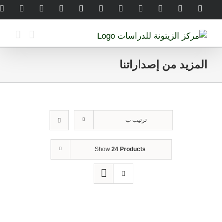
Ski
legram
WhatsApp
SoundCloud
LinkedIn
Threads
Tiktok
YouTube
Instagram
X
Facebook
t
conten
المزيد من إصداراتنا
ترتيب ب
Show
24 Products