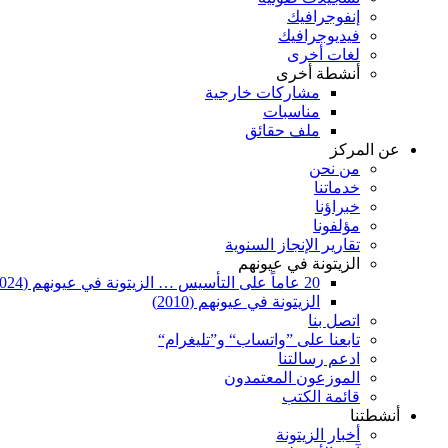
إنفوجرافيك
فيديوجرافيك
لغات أخرى
أنشطة أخرى
مشاركات خارجية
مناسبات
ملف حقائق
عن المركز
من نحن
خدماتنا
خبراؤنا
مؤلفونا
تقارير الإنجاز السنوية
الزيتونة في عيونهم
20 عاماً على التأسيس … الزيتونة في عيونهم (2024)
الزيتونة في عيونهم (2010)
اتصل بنا
تابعنا على ”واتساب“ و”تليغرام“
ادعم رسالتنا
الموزعون المعتمدون
قائمة الكتب
أنشطتنا
أخبار الزيتونة