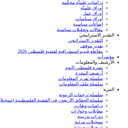
دراسات علميَّة محكَّمة
أوراق علميَّة
أوراق عمل
أوراق سياسات
إضاءات سياسية
مقالات وتحليلات سياسية
التقدير الاستراتيجي
التقدير الاستراتيجي
تقدير موقف
مقاطع فيديو استشرافية لقضية فلسطين 2026
مؤتمرات
الأرشيف والمعلومات
نشرة فلسطين اليوم
أرشيف النشرة
سلسلة تقرير المعلومات
سلسلة ملف المعلومات
المزيد
سلسلة ترجمات الزيتونة
سلسلة الحقائق الأربعون في القضية الفلسطينية (تسجيلا
دراسات وتقارير
مقابلات وحوارات
دورات تدريبية
تسجيلات مرئية
تسجيلات صوتية