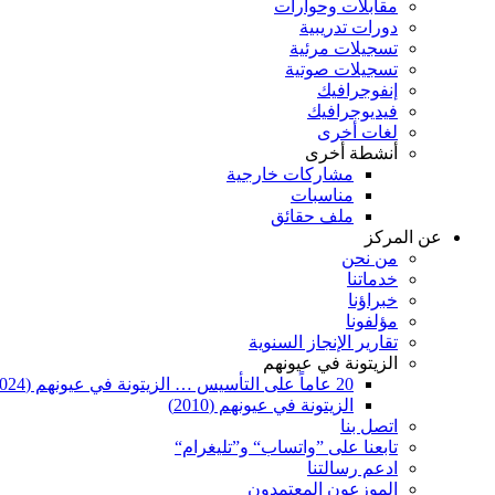
مقابلات وحوارات
دورات تدريبية
تسجيلات مرئية
تسجيلات صوتية
إنفوجرافيك
فيديوجرافيك
لغات أخرى
أنشطة أخرى
مشاركات خارجية
مناسبات
ملف حقائق
عن المركز
من نحن
خدماتنا
خبراؤنا
مؤلفونا
تقارير الإنجاز السنوية
الزيتونة في عيونهم
20 عاماً على التأسيس … الزيتونة في عيونهم (2024)
الزيتونة في عيونهم (2010)
اتصل بنا
تابعنا على ”واتساب“ و”تليغرام“
ادعم رسالتنا
الموزعون المعتمدون