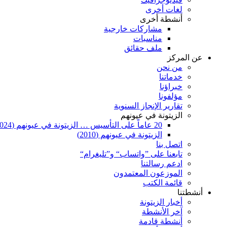
لغات أخرى
أنشطة أخرى
مشاركات خارجية
مناسبات
ملف حقائق
عن المركز
من نحن
خدماتنا
خبراؤنا
مؤلفونا
تقارير الإنجاز السنوية
الزيتونة في عيونهم
20 عاماً على التأسيس … الزيتونة في عيونهم (2024)
الزيتونة في عيونهم (2010)
اتصل بنا
تابعنا على ”واتساب“ و”تليغرام“
ادعم رسالتنا
الموزعون المعتمدون
قائمة الكتب
أنشطتنا
أخبار الزيتونة
آخر الأنشطة
أنشطة قادمة