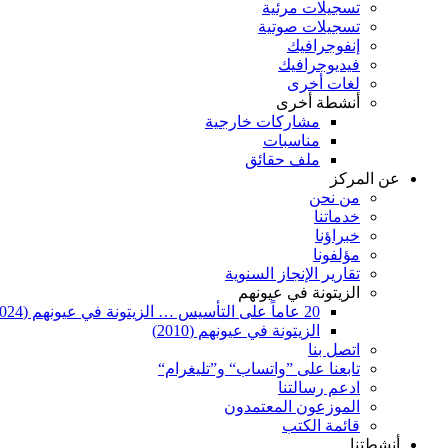
تسجيلات مرئية
تسجيلات صوتية
إنفوجرافيك
فيديوجرافيك
لغات أخرى
أنشطة أخرى
مشاركات خارجية
مناسبات
ملف حقائق
عن المركز
من نحن
خدماتنا
خبراؤنا
مؤلفونا
تقارير الإنجاز السنوية
الزيتونة في عيونهم
20 عاماً على التأسيس … الزيتونة في عيونهم (2024)
الزيتونة في عيونهم (2010)
اتصل بنا
تابعنا على ”واتساب“ و”تليغرام“
ادعم رسالتنا
الموزعون المعتمدون
قائمة الكتب
أنشطتنا