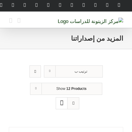
Ski
legram
WhatsApp
SoundCloud
LinkedIn
Threads
Tiktok
YouTube
Instagram
X
Facebook
t
conten
المزيد من إصداراتنا
ترتيب ب
Show
12 Products