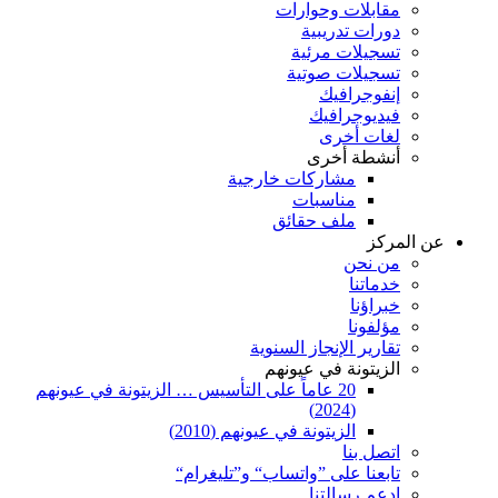
مقابلات وحوارات
دورات تدريبية
تسجيلات مرئية
تسجيلات صوتية
إنفوجرافيك
فيديوجرافيك
لغات أخرى
أنشطة أخرى
مشاركات خارجية
مناسبات
ملف حقائق
عن المركز
من نحن
خدماتنا
خبراؤنا
مؤلفونا
تقارير الإنجاز السنوية
الزيتونة في عيونهم
20 عاماً على التأسيس … الزيتونة في عيونهم
(2024)
الزيتونة في عيونهم (2010)
اتصل بنا
تابعنا على ”واتساب“ و”تليغرام“
ادعم رسالتنا