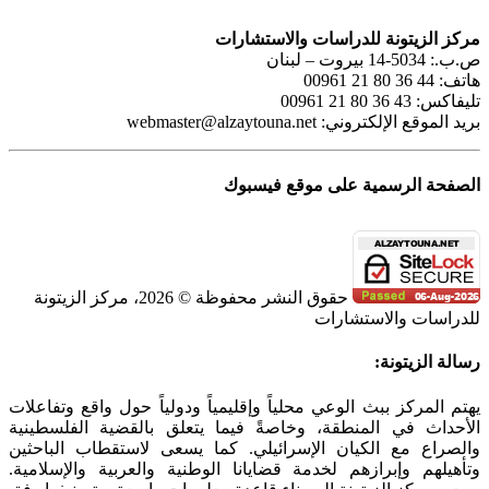
مركز الزيتونة للدراسات والاستشارات
ص.ب.: 5034-14 بيروت – لبنان
هاتف: 44 36 80 21 00961
تليفاكس: 43 36 80 21 00961
بريد الموقع الإلكتروني:
webmaster@alzaytouna.net
الصفحة الرسمية على موقع فيسبوك
حقوق النشر محفوظة © 2026، مركز الزيتونة
للدراسات والاستشارات
SoundCloud
WhatsApp
Facebook
Instagram
Telegram
YouTube
LinkedIn
Threads
Tiktok
Email
X
Toggle
رسالة الزيتونة:
Sliding
Bar
يهتم المركز ببث الوعي محلياً وإقليمياً ودولياً حول واقع وتفاعلات
Area
الأحداث في المنطقة، وخاصةً فيما يتعلق بالقضية الفلسطينية
والصراع مع الكيان الإسرائيلي. كما يسعى لاستقطاب الباحثين
وتأهيلهم وإبرازهم لخدمة قضايانا الوطنية والعربية والإسلامية.