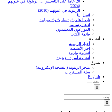
20 عاماً على التأسيس … الزيتونة في عيونهم
(2024)
الزيتونة في عيونهم (2010)
اتصل بنا
تابعنا على ”واتساب“ و”تليغرام“
ادعم رسالتنا
الموزعون المعتمدون
قائمة الكتب
أنشطتنا
أخبار الزيتونة
آخر الأنشطة
أنشطة قادمة
أنشطة أسرة الزيتونة
تسوق
متجر الزيتونة (النسخة الإلكترونية)
سلة المشتريات
English
نتائج
البحث
بالنسبة
الي
نتائج
:
البحث
بالنسبة
الي