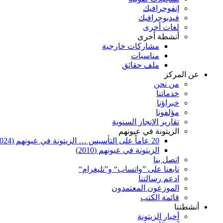
إنفوجرافيك
فيديوجرافيك
لغات أخرى
أنشطة أخرى
مشاركات خارجية
مناسبات
ملف حقائق
عن المركز
من نحن
خدماتنا
خبراؤنا
مؤلفونا
تقارير الإنجاز السنوية
الزيتونة في عيونهم
20 عاماً على التأسيس … الزيتونة في عيونهم (2024)
الزيتونة في عيونهم (2010)
اتصل بنا
تابعنا على ”واتساب“ و”تليغرام“
ادعم رسالتنا
الموزعون المعتمدون
قائمة الكتب
أنشطتنا
أخبار الزيتونة