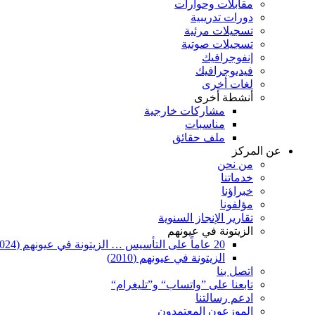
مقابلات وحوارات
دورات تدريبية
تسجيلات مرئية
تسجيلات صوتية
إنفوجرافيك
فيديوجرافيك
لغات أخرى
أنشطة أخرى
مشاركات خارجية
مناسبات
ملف حقائق
عن المركز
من نحن
خدماتنا
خبراؤنا
مؤلفونا
تقارير الإنجاز السنوية
الزيتونة في عيونهم
20 عاماً على التأسيس … الزيتونة في عيونهم (2024)
الزيتونة في عيونهم (2010)
اتصل بنا
تابعنا على ”واتساب“ و”تليغرام“
ادعم رسالتنا
الموزعون المعتمدون