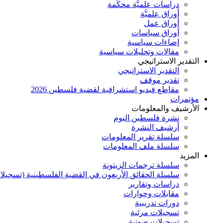
دراسات علميَّة محكَّمة
أوراق علميَّة
أوراق عمل
أوراق سياسات
إضاءات سياسية
مقالات وتحليلات سياسية
التقدير الاستراتيجي
التقدير الاستراتيجي
تقدير موقف
مقاطع فيديو استشرافية لقضية فلسطين 2026
مؤتمرات
الأرشيف والمعلومات
نشرة فلسطين اليوم
أرشيف النشرة
سلسلة تقرير المعلومات
سلسلة ملف المعلومات
المزيد
سلسلة ترجمات الزيتونة
سلسلة الحقائق الأربعون في القضية الفلسطينية (تسجيلا
دراسات وتقارير
مقابلات وحوارات
دورات تدريبية
تسجيلات مرئية
تسجيلات صوتية