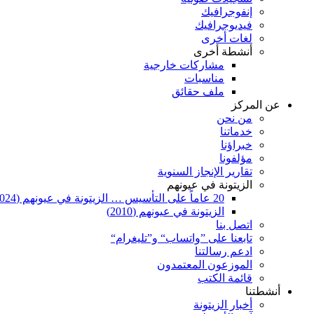
إنفوجرافيك
فيديوجرافيك
لغات أخرى
أنشطة أخرى
مشاركات خارجية
مناسبات
ملف حقائق
عن المركز
من نحن
خدماتنا
خبراؤنا
مؤلفونا
تقارير الإنجاز السنوية
الزيتونة في عيونهم
20 عاماً على التأسيس … الزيتونة في عيونهم (2024)
الزيتونة في عيونهم (2010)
اتصل بنا
تابعنا على ”واتساب“ و”تليغرام“
ادعم رسالتنا
الموزعون المعتمدون
قائمة الكتب
أنشطتنا
أخبار الزيتونة