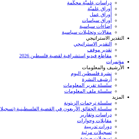
دراسات علميَّة محكَّمة
أوراق علميَّة
أوراق عمل
أوراق سياسات
إضاءات سياسية
مقالات وتحليلات سياسية
التقدير الاستراتيجي
التقدير الاستراتيجي
تقدير موقف
مقاطع فيديو استشرافية لقضية فلسطين 2026
مؤتمرات
الأرشيف والمعلومات
نشرة فلسطين اليوم
أرشيف النشرة
سلسلة تقرير المعلومات
سلسلة ملف المعلومات
المزيد
سلسلة ترجمات الزيتونة
سلسلة الحقائق الأربعون في القضية الفلسطينية (تسجيلا
دراسات وتقارير
مقابلات وحوارات
دورات تدريبية
تسجيلات مرئية
تسجيلات صوتية