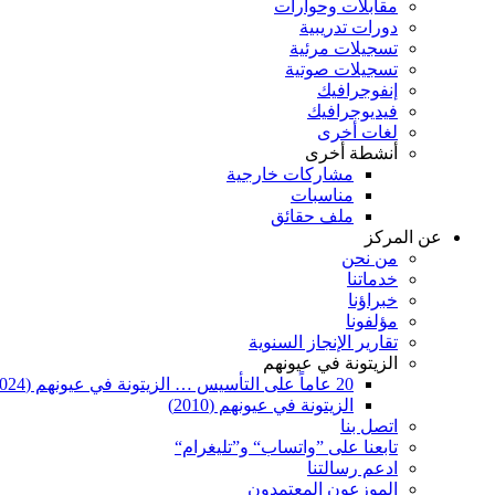
مقابلات وحوارات
دورات تدريبية
تسجيلات مرئية
تسجيلات صوتية
إنفوجرافيك
فيديوجرافيك
لغات أخرى
أنشطة أخرى
مشاركات خارجية
مناسبات
ملف حقائق
عن المركز
من نحن
خدماتنا
خبراؤنا
مؤلفونا
تقارير الإنجاز السنوية
الزيتونة في عيونهم
20 عاماً على التأسيس … الزيتونة في عيونهم (2024)
الزيتونة في عيونهم (2010)
اتصل بنا
تابعنا على ”واتساب“ و”تليغرام“
ادعم رسالتنا
الموزعون المعتمدون