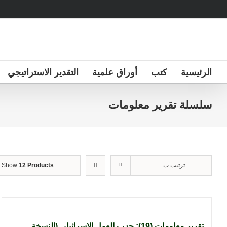
Ski
t
conten
الرئيسية
كتب
أوراق علمية
التقدير الاستراتيجي
سلسلة تقرير معلومات
ترتيب ب
12 Products
Show
تقرير معلومات (19): حزب العمل الإسرائيلي (النسخة