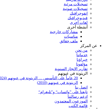
تسجيلات مرئية
تسجيلات صوتية
إنفوجرافيك
فيديوجرافيك
لغات أخرى
أنشطة أخرى
مشاركات خارجية
مناسبات
ملف حقائق
عن المركز
من نحن
خدماتنا
خبراؤنا
مؤلفونا
تقارير الإنجاز السنوية
الزيتونة في عيونهم
20 عاماً على التأسيس … الزيتونة في عيونهم (2024)
الزيتونة في عيونهم (2010)
اتصل بنا
تابعنا على ”واتساب“ و”تليغرام“
ادعم رسالتنا
الموزعون المعتمدون
قائمة الكتب