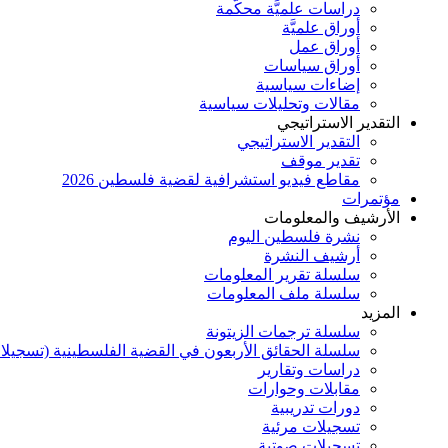
دراسات علميَّة محكَّمة
أوراق علميَّة
أوراق عمل
أوراق سياسات
إضاءات سياسية
مقالات وتحليلات سياسية
التقدير الاستراتيجي
التقدير الاستراتيجي
تقدير موقف
مقاطع فيديو استشرافية لقضية فلسطين 2026
مؤتمرات
الأرشيف والمعلومات
نشرة فلسطين اليوم
أرشيف النشرة
سلسلة تقرير المعلومات
سلسلة ملف المعلومات
المزيد
سلسلة ترجمات الزيتونة
سلسلة الحقائق الأربعون في القضية الفلسطينية (تسجيلا
دراسات وتقارير
مقابلات وحوارات
دورات تدريبية
تسجيلات مرئية
تسجيلات صوتية