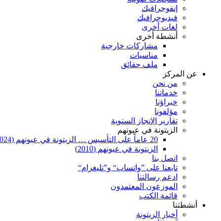
إنفوجرافيك
فيديوجرافيك
لغات أخرى
أنشطة أخرى
مشاركات خارجية
مناسبات
ملف حقائق
عن المركز
من نحن
خدماتنا
خبراؤنا
مؤلفونا
تقارير الإنجاز السنوية
الزيتونة في عيونهم
20 عاماً على التأسيس … الزيتونة في عيونهم (2024)
الزيتونة في عيونهم (2010)
اتصل بنا
تابعنا على ”واتساب“ و”تليغرام“
ادعم رسالتنا
الموزعون المعتمدون
قائمة الكتب
أنشطتنا
أخبار الزيتونة