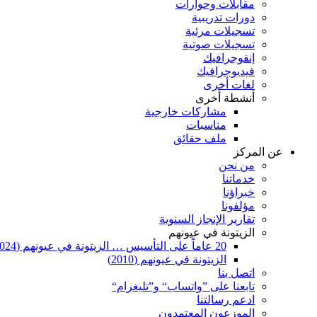
مقابلات وحوارات
دورات تدريبية
تسجيلات مرئية
تسجيلات صوتية
إنفوجرافيك
فيديوجرافيك
لغات أخرى
أنشطة أخرى
مشاركات خارجية
مناسبات
ملف حقائق
عن المركز
من نحن
خدماتنا
خبراؤنا
مؤلفونا
تقارير الإنجاز السنوية
الزيتونة في عيونهم
20 عاماً على التأسيس … الزيتونة في عيونهم (2024)
الزيتونة في عيونهم (2010)
اتصل بنا
تابعنا على ”واتساب“ و”تليغرام“
ادعم رسالتنا
الموزعون المعتمدون