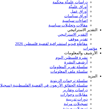
دراسات علميَّة محكَّمة
أوراق علميَّة
أوراق عمل
أوراق سياسات
إضاءات سياسية
مقالات وتحليلات سياسية
التقدير الاستراتيجي
التقدير الاستراتيجي
تقدير موقف
مقاطع فيديو استشرافية لقضية فلسطين 2026
مؤتمرات
الأرشيف والمعلومات
نشرة فلسطين اليوم
أرشيف النشرة
سلسلة تقرير المعلومات
سلسلة ملف المعلومات
المزيد
سلسلة ترجمات الزيتونة
سلسلة الحقائق الأربعون في القضية الفلسطينية (تسجيلا
دراسات وتقارير
مقابلات وحوارات
دورات تدريبية
تسجيلات مرئية
تسجيلات صوتية