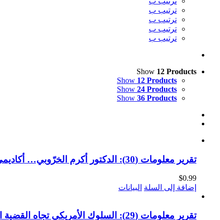
ترتيب ب
ترتيب ب
ترتيب ب
ترتيب ب
ترتيب ب
Show
12 Products
Show
12 Products
Show
24 Products
Show
36 Products
تقرير معلومات (30): الدكتور أكرم الخرّوبي… أكاديمي من أجل فلسطين 1954-2021 (النسخة الإلكترونية)
$
0.99
إضافة إلى السلة
البيانات
تقرير معلومات (29): السلوك الأمريكي تجاه القضية الفلسطينية في عهد ترامب (النسخة الإلكترونية)