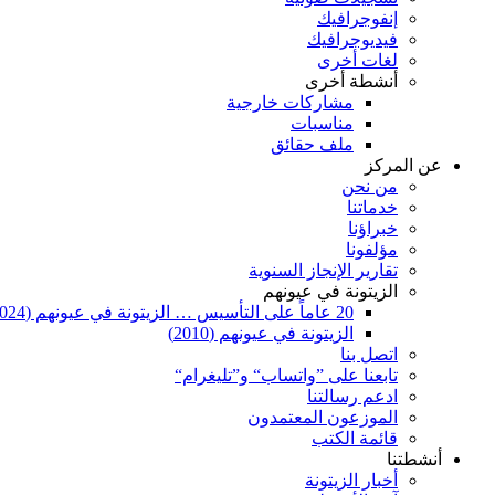
إنفوجرافيك
فيديوجرافيك
لغات أخرى
أنشطة أخرى
مشاركات خارجية
مناسبات
ملف حقائق
عن المركز
من نحن
خدماتنا
خبراؤنا
مؤلفونا
تقارير الإنجاز السنوية
الزيتونة في عيونهم
20 عاماً على التأسيس … الزيتونة في عيونهم (2024)
الزيتونة في عيونهم (2010)
اتصل بنا
تابعنا على ”واتساب“ و”تليغرام“
ادعم رسالتنا
الموزعون المعتمدون
قائمة الكتب
أنشطتنا
أخبار الزيتونة