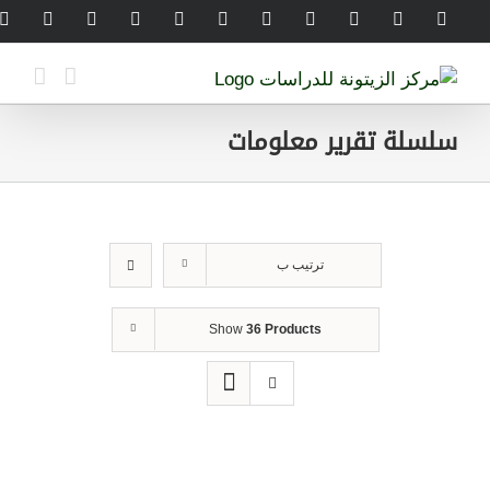
Ski
legram
WhatsApp
SoundCloud
LinkedIn
Threads
Tiktok
YouTube
Instagram
X
Facebook
t
conten
سلسلة تقرير معلومات
ترتيب ب
Show
36 Products