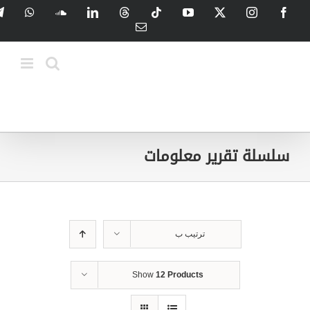
Ski
tsApp
SoundCloud
LinkedIn
Threads
Tiktok
YouTube
Instagram
X
Facebook
t
Email
conten
سلسلة تقرير معلومات
ترتيب ب
Show
12 Products