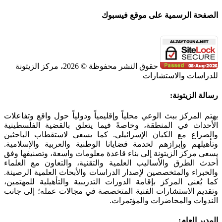
الصفحة الرسمية على موقع فيسبوك
حقوق النشر محفوظة © 2026، مركز الزيتونة
للدراسات والاستشارات
SoundCloud
WhatsApp
Facebook
Instagram
Telegram
YouTube
LinkedIn
Threads
Tiktok
Email
X
Toggle
رسالة الزيتونة:
Sliding
Bar
يهتم المركز ببث الوعي محلياً وإقليمياً ودولياً حول واقع وتفاعلات
Area
الأحداث في المنطقة، وخاصةً فيما يتعلق بالقضية الفلسطينية
والصراع مع الكيان الإسرائيلي. كما يسعى لاستقطاب الباحثين
وتأهيلهم وإبرازهم لخدمة قضايانا الوطنية والعربية والإسلامية.
يسعى مركز الزيتونة إلى بناء قاعدة معلومات واسعة، وتصنيفها وفق
أحدث الطرق والأساليب العلمية والتقنية، والتعاون مع العلماء
والخبراء والمتخصصين لإصدار الدراسات والأبحاث العلمية الرصينة.
كما يُعنى المركز بإقامة الدورات التدريبية والتأهيلية للمهتمين،
وتقديم الاستشارات الفنية المتخصصة في مجالات عمله؛ إلى جانب
الندوات والمحاضرات والمؤتمرات.
المدير العام: