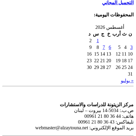
التحميل المجاني
المحفوظات اليومية:
أغسطس 2026
ن
ث
أرب
خ
ج
س
د
2
1
9
8
7
6
5
4
3
16
15
14
13
12
11
10
23
22
21
20
19
18
17
30
29
28
27
26
25
24
31
« يوليو
مركز الزيتونة للدراسات والاستشارات
ص.ب.: 5034-14 بيروت – لبنان
هاتف: 44 36 80 21 00961
تليفاكس: 43 36 80 21 00961
بريد الموقع الإلكتروني:
webmaster@alzaytouna.net