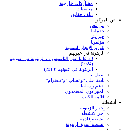
مشاركات خارجية
مناسبات
ملف حقائق
عن المركز
من نحن
خدماتنا
خبراؤنا
مؤلفونا
تقارير الإنجاز السنوية
الزيتونة في عيونهم
20 عاماً على التأسيس … الزيتونة في عيونهم
(2024)
الزيتونة في عيونهم (2010)
اتصل بنا
تابعنا على ”واتساب“ و”تليغرام“
ادعم رسالتنا
الموزعون المعتمدون
قائمة الكتب
أنشطتنا
أخبار الزيتونة
آخر الأنشطة
أنشطة قادمة
أنشطة أسرة الزيتونة
تسوق