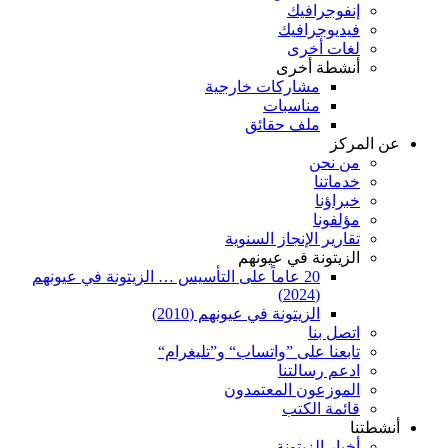
إنفوجرافيك
فيديوجرافيك
لغات أخرى
أنشطة أخرى
مشاركات خارجية
مناسبات
ملف حقائق
عن المركز
من نحن
خدماتنا
خبراؤنا
مؤلفونا
تقارير الإنجاز السنوية
الزيتونة في عيونهم
20 عاماً على التأسيس … الزيتونة في عيونهم
(2024)
الزيتونة في عيونهم (2010)
اتصل بنا
تابعنا على ”واتساب“ و”تليغرام“
ادعم رسالتنا
الموزعون المعتمدون
قائمة الكتب
أنشطتنا
أخبار الزيتونة