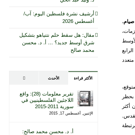
أرشيف نشرة فلسطين اليوم: آب/
صيام
،
أغسطس 2026
زمات،
مقال: هل سقط حلم نتنياهو بتشكيل
لأوسط
شرق أوسط جديد؟ … أ. د. محسن
لرابع
محمد صالح
متعدد
تعليقات
الأكثر قراءة
الأحدث
توقع،
تقرير معلومات (28): واقع
 بحظر
اللاجئين الفلسطينيين في
 أكثر
سورية 2011-2015
الإثنين, أغسطس 17, 2015
لقدس.
رتبطة
أ. د. محسن محمد صالح: