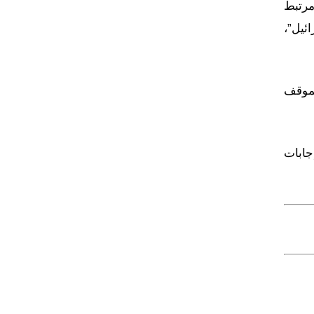
مرتبط
ئيل”،
لموقف
جابات