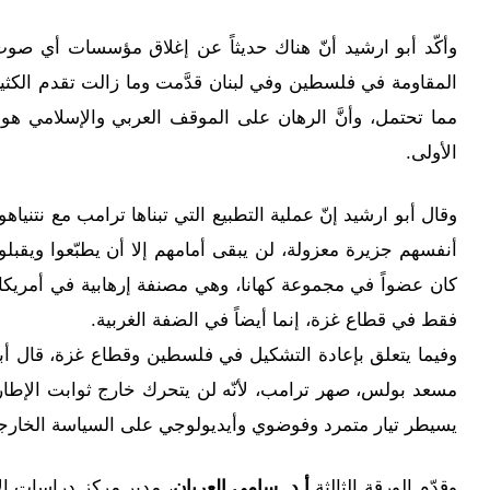
وأكّد أبو ارشيد أنّ هناك حديثاً عن إغلاق مؤسسات أي صوت 
المقاومة في فلسطين وفي لبنان قدَّمت وما زالت تقدم الكثير
مما تحتمل، وأنَّ الرهان على الموقف العربي والإسلامي هو 
الأولى.
وقال أبو ارشيد إنّ عملية التطبيع التي تبناها ترامب مع نتني
أنفسهم جزيرة معزولة، لن يبقى أمامهم إلا أن يطبّعوا ويقبل
كان عضواً في مجموعة كهانا، وهي مصنفة إرهابية في أمريكا،
فقط في قطاع غزة، إنما أيضاً في الضفة الغربية.
وفيما يتعلق بإعادة التشكيل في فلسطين وقطاع غزة، قال أب
مسعد بولس، صهر ترامب، لأنّه لن يتحرك خارج ثوابت الإطار
يسيطر تيار متمرد وفوضوي وأيديولوجي على السياسة الخارجي
وقدّم الورقة الثالثة
أ.د. سامي العريان