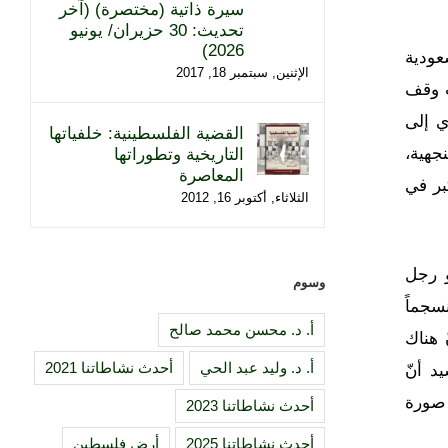
سيرة ذاتية (مختصرة) (آخر
تحديث: 30 حزيران/ يونيو
2026)
عودية
الإثنين, سبتمبر 18, 2017
ب وقف
ي إلى
القضية الفلسطينية: خلفياتها
جهية،
التاريخية وتطوراتها
المعاصرة
بر في
الثلاثاء, أكتوبر 16, 2012
و رجل
وسوم
سجماً
أ. د. محسن محمد صالح
 هناك
أ. د. وليد عبد الحي
أحدث نشاطاتنا 2021
د أنّ
 صورة
أحدث نشاطاتنا 2023
أحدث نشاطاتنا 2025
أرض فلسطين