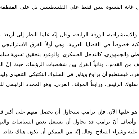
في غاية القسوة ليس فقط على الفلسطينيين بل على المنطقة
الاستشرافية، الورقة الرابعة، وقال إنّه علينا النظر إلى أربعة 
كية خصوصاً في القضايا العربية، وهي أولاً الفرق الاستراتيجي
اطي والجمهوري، كالتدخل العسكري، والوعود بتحقيق تسوية سلم
 من القدس. وثانياً الفرق بين شخصيات الرؤساء، حيث إنّ الو
رد، فيستطيع أن يراوغ ويناور في السلوك التكتيكي التنفيذي ول
ى سلوك الرئيس. ورابعاً الموقف العربي، وهو المحدد الرئيسي ل
ي هو عليها الآن، فإن ترامب سيحاول أن يحصل منهم على أكبر ق
يرها. وأضاف أنّ ترامب قد يحاول أن يستغل بعض السياسات والت
اد عليه وشراء السلاح. وقال إنّه من الممكن أن يكون هناك نقاط 