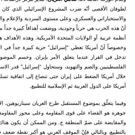
لطوفان الأقصى أنّه ضرب المشروع الإسرائيلي الذي كان ي
والاستخباراتي والعسكري، وعلى مستوى السردية والإعلام والو
أنّ هذه الحرب هي حرباً وجودية، ووضعت أهدافاً كبيرة جداً من
أنظمة عربية أو الولايات المتحدة الأمريكية. وهذه الأهداف
وخصوصاً أنّ أمريكا تعطي “إسرائيل” حرية كبيرة جداً في الت
تدخل في القرار عندما يتعلق الأمر بإيران. وحسم الموضو
الفلسطينيين والضم والتهويد، وستحاول “إسرائيل” قدر ال
خلال أمريكا الضغط على إيران حتى تنصاع إلى اتفاقية تسلم 
أمريكا على الدول العربية ثم الإسلامية للتطبيع.
وفيما يتعلّق بموضوع المستقبل طرح العريان سيناريوهين، ال
جوهره هو القضاء على قوى المقاومة وعلى محور المقاومة،
والمقايضة على ضمّ المنطقة ج. ومن الممكن أن يكون هناك
بالتطبيع، وبالتالي فإنّ الموقف العربي هو أكبر نقطة ضعف ف