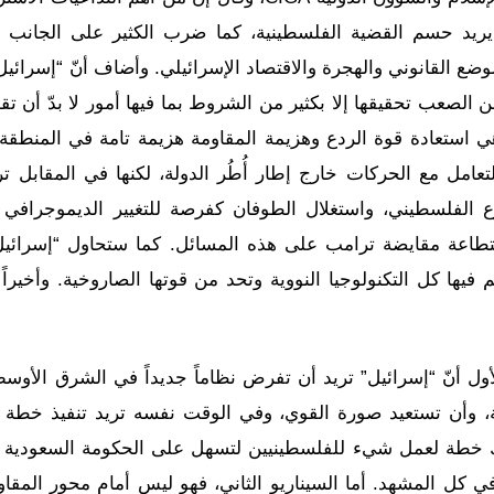
ريد حسم القضية الفلسطينية، كما ضرب الكثير على الجانب ا
ضع القانوني والهجرة والاقتصاد الإسرائيلي. وأضاف أنّ “إسرائيل
 الصعب تحقيقها إلا بكثير من الشروط بما فيها أمور لا بدّ أن تقو
 هي استعادة قوة الردع وهزيمة المقاومة هزيمة تامة في المنطقة
عامل مع الحركات خارج إطار أُطُر الدولة، لكنها في المقابل تر
ع الفلسطيني، واستغلال الطوفان كفرصة للتغيير الديموجرافي
استطاعة مقايضة ترامب على هذه المسائل. كما ستحاول “إسرائي
فيها كل التكنولوجيا النووية وتحد من قوتها الصاروخية. وأخيرا
أول أنّ “إسرائيل” تريد أن تفرض نظاماً جديداً في الشرق الأوس
 وأن تستعيد صورة القوي، وفي الوقت نفسه تريد تنفيذ خطة 
 خطة لعمل شيء للفلسطينيين لتسهل على الحكومة السعودية ا
ي كل المشهد. أما السيناريو الثاني، فهو ليس أمام محور المقاوم