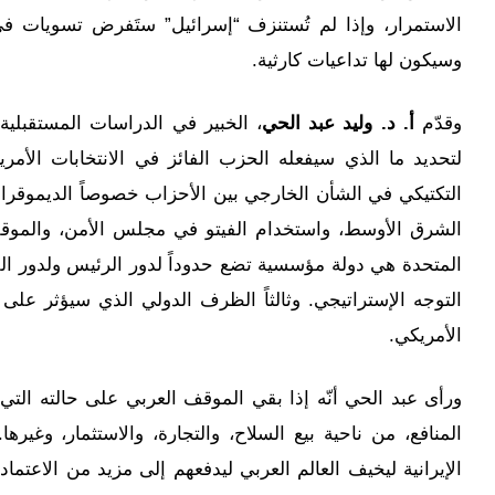
الاستمرار، وإذا لم تُستنزف “إسرائيل” ستَفرض تسويات 
وسيكون لها تداعيات كارثية.
وقدّم
أ. د. وليد عبد الحي
، الخبير في الدراسات المستقبلية و
لتحديد ما الذي سيفعله الحزب الفائز في الانتخابات الأمري
التكتيكي في الشأن الخارجي بين الأحزاب خصوصاً الديموقر
الشرق الأوسط، واستخدام الفيتو في مجلس الأمن، والموقف
المتحدة هي دولة مؤسسية تضع حدوداً لدور الرئيس ولدور الف
التوجه الإستراتيجي. وثالثاً الظرف الدولي الذي سيؤثر عل
الأمريكي.
ورأى عبد الحي أنّه إذا بقي الموقف العربي على حالته الت
المنافع، من ناحية بيع السلاح، والتجارة، والاستثمار، وغ
الإيرانية ليخيف العالم العربي ليدفعهم إلى مزيد من الاعتم