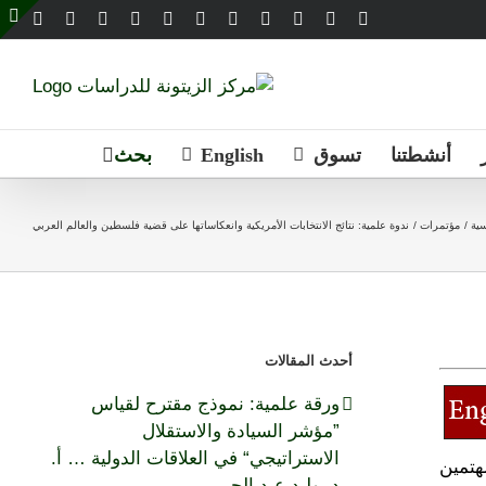
Email
Telegram
WhatsApp
SoundCloud
LinkedIn
Threads
Tiktok
YouTube
Instagram
X
Facebook
e
g
r
a
أنشطتنا
تسوق
English
سية
مؤتمرات
ندوة علمية: نتائج الانتخابات الأمريكية وانعكاساتها على قضية فلسطين والعالم العربي
أحدث المقالات
ورقة علمية: نموذج مقترح لقياس
”مؤشر السيادة والاستقلال
الاستراتيجي“ في العلاقات الدولية … أ.
هتمين
د. وليد عبد الحي