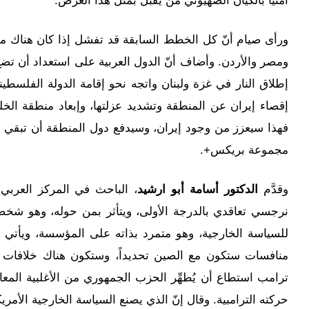
ورأى صيام أنّ كل الخطط السابقة قد تفشل إذا كان هناك م
ومصر والأردن. وأضاف أنّ الدول العربية على استعداد أن تضع 
إطلاق النار في غزة ولبنان واتجه نحو إقامة الدولة الفلسطين
إقصاء إيران عن المنطقة وتشديد عزلتها، وإبعاد منطقة الخل
فهذا سيعزز من وجود إيران، وسيدفع دول المنطقة أن تبقي ع
مجموعة بريكس+.
وقدَّم
الدكتور أسامة أبو ارشيد
، الباحث في المركز العربي 
نرجسي تعاقدي بالدرجة الأولى، ويتأثر بمن حوله، وهو شخصية 
للسياسة الخارجية، وهو متمرد بذاته على المؤسسة، ويأتي بأجن
منافسات ستكون مع الصين تحديداً، وستكون هناك خلافات مع 
ترامب استطاع أن يُطهِّر الحزب الجمهوري من الأغلبية الم
حركته الترامبية. وقال إنّ الذي يصنع السياسة الخارجية الأمر