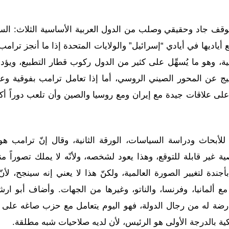
وقف جاد وحقيقي وصلب من الدول العربية الأساسية الثلاث: الس
أياديها في أيادي “إسرائيل” والولايات المتحدة إذا ما أنجز ترام
ية، وهو ما يُسهِّل على كثير من الدول ركوب قطار التطبيع، ويؤد
يج عن المحور الصيني الروسي، أما إذا تعامل ترامب بفوقية وعن
لى علاقات جيدة مع إيران ومع روسيا والصين وأن تلعب دوراً أك
للأبحاث ودراسة السياسات، الورقة الثانية، وقال إنّ ترامب ه
غير قابلة للتوقع، وهذا يعود لشخصه، ولأنّه لا يملك تصوراً من
دة لتغيير الصورة العالمية، ولكنّ هذا لا يعني إنه سينجح، لأنّ
ألمانيا، وفرنسا، والناتو، وغيرها من الجهات. وأضاف أبو ارشي
عارضة له من رجال الدولة، فهو اليوم يتعامل مع حزب صاغه على
يكية بالدرجة الأولى هو الرئيس، لأن لديه صلاحيات شبه مطلقة.