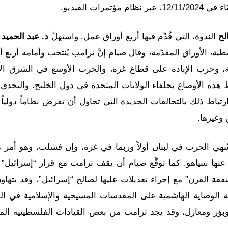
ت الفيديو.
لح
الندوة، التي قُدِّم فيها أربع أوراق عمل. واستهلّ
د. عبد الحميد 
، الأوراق المقدّمة، وقال صيام إنَّ ترامب يُنتخب وأمامه أربع أ
نية، وحرب الإبادة على قطاع غزة، والحرب الأوسع في الشرق ا
 هذه الأوضاع بحلفاء الولايات المتحدة في دول الخليح، والتحدي ا
تباط ذلك بالتحالفات الجديدة التي تحاول أن تفرض نظاماً دولياً 
وغيرها.
ُنهي الحرب في لبنان أولاً وربما في غزة، وإن فشلت، وهو أمر م
 نتنياهو. كما توقَّع صيام أن يقف ترامب مع قرار “إسرائيل”
صفقة القرن” مع إجراء تعديلات عليها لصالح “إسرائيل”، وقد يتهاون
ية الوصاية الهاشمية على المقدسات المسيحية والإسلامية في ا
وبؤر ومعازل، وقد يجد ترامب من بعض القيادات الفلسطينية الم