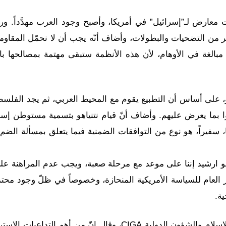
معارض لـ”إسرائيل” في أمريكا، وأصبح وجود العرب مهدَّداً. ورأ
 من التضحيات والبطولات، وأضاف أنّه يجب أن لا نحمّل المقاومة
مبالغة في الأوهام، لأن هذه الأنظمة ستبقى مهتمة بمصالحها با
اهو، على أساس أن التطبيع يقوم مع المحيط العربي، ثم يجد الفلسط
وا بما يعرض عليهم. وأضاف أنّ قيام نتنياهو بتسمية مستوطن إسر
 سفيراً، هو نوع من التوافقات الضمنية فيما يتعلق بمسألة الضم
و ارشيد إننا على موعد مع مرحلة صعبة، ويجب عدم المراهنة عل
 العام للسياسة الأمريكية المنحازة، وخصوصاً في ظلّ وجود محت
ة.
، مدير مركز دراسات الإسلام والشؤون الدولية CIGA، وقال إنّ من أهم التداعيات