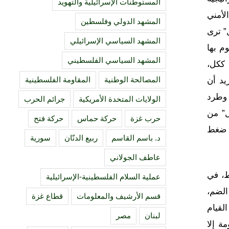
المستوطنات الإسرائيلية والتهويد
لأمني
المشهد الدولي وفلسطين
” ترى
المشهد السياسي الإسرائيلي
م بها
المشهد السياسي الفلسطيني
 ككل،
المصالحة الوطنية
المقاومة الفلسطينية
يد أن
 وطرد
الولايات المتحدة الأمريكية
جرائم الحرب
ل” من
حرب غزة
حركة حماس
حركة فتح
ً ضغط
د. باسم القاسم
ربيع الدنّان
سورية
عاطف الجولاني
ط، في
عملية السلام الفلسطينية-الإسرائيلية
الضم،
قسم الأرشيف والمعلومات
قطاع غزة
لقيام
لبنان
مصر
ة إلا