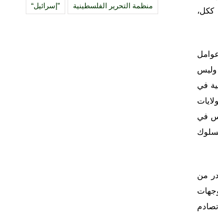
منظمة التحرير الفلسطينية
”إسرائيل“
 ككل،
عوامل
 وليس
ية في
لايات
يس في
لسلوك
در من
وجهات
تصادم