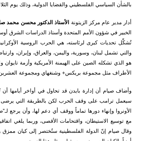
بالشأن السياسي الفلسطيني والقضايا الدولية، وذلك يوم الثلاثاء في 12/11/2024، عبر نظام مؤتمرا
أدار مدير عام مركز الزيتونة
الأستاذ الدكتور محسن محمد صا
الخبير في شؤون الأمم المتحدة وأستاذ الدراسات الشرق أوسطية
تُشكِّل تحديات كبرى لرئاسته، هي الحرب الروسية الأوكرا
والتي تشمل لبنان، وسورية، واليمن، والعراق، وإيران، وارتباط
هو الذي تشكله الصين على الهيمنة الأمريكية وأزمة تايوان وار
الأطراف مثل مجموعة بريكس+ وشنغهاي ومجموعة العشرين 
وأضاف صيام أن إدارة بايدن قد تحاول في أواخر أيامها أن ت
سيعمل ترامب على وقف الحرب لكن بالطريقة التي يرضى عنها
الأونروا وإنهاء دورها تماماً ووقف أي دعم لها، وأن يرجع لـ”
مع توسيع الاستيطان، واقتحامات الأقصى، وربما يلغي اتفاق
وقال صيام إنّ الدولة الفلسطينية ستُختصر إلى كيان ممزق 
أمنياً بالكيان الصهيوني من يقبل بمثل هذا العرض.