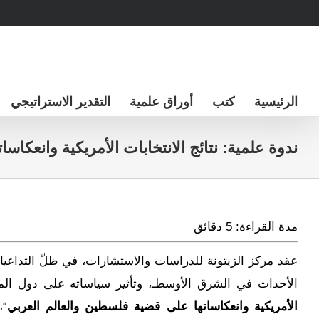
Ski
t
conten
الرئيسية
كتب
أوراق علمية
التقدير الاستراتيجي
ندوة علمية: نتائج الانتخابات الأمريكية وانعكا
مدة القراءة:
5
دقائق
عقد مركز الزيتونة للدراسات والاستشارات، في ظلّ التداعيا
الأحداث في الشرق الأوسطـ، وتأثير سياساته على دول ال
الأمريكية وانعكاساتها على قضية فلسطين والعالم العربي
“،