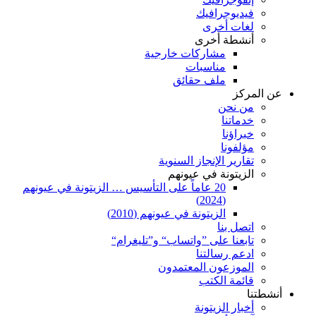
فيديوجرافيك
لغات أخرى
أنشطة أخرى
مشاركات خارجية
مناسبات
ملف حقائق
عن المركز
من نحن
خدماتنا
خبراؤنا
مؤلفونا
تقارير الإنجاز السنوية
الزيتونة في عيونهم
20 عاماً على التأسيس … الزيتونة في عيونهم
(2024)
الزيتونة في عيونهم (2010)
اتصل بنا
تابعنا على ”واتساب“ و”تليغرام“
ادعم رسالتنا
الموزعون المعتمدون
قائمة الكتب
أنشطتنا
أخبار الزيتونة