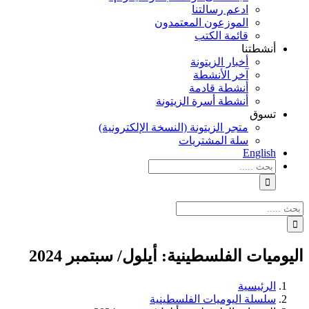
ادعم رسالتنا
الموزعون المعتمدون
قائمة الكتب
أنشطتنا
أخبار الزيتونة
آخر الأنشطة
أنشطة قادمة
أنشطة أسرة الزيتونة
تسوق
متجر الزيتونة (النسخة الإلكترونية)
سلة المشتريات
English
نتائج
البحث
بالنسبة
الي
نتائج
:
البحث
بالنسبة
الي
اليوميات الفلسطينية: أيلول/ سبتمبر 2024
:
الرئيسية
سلسلة اليوميات الفلسطينية