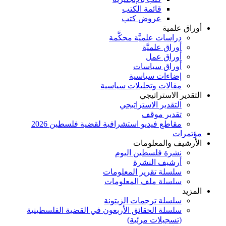
قائمة الكتب
عروض كتب
أوراق علمية
دراسات علميَّة محكَّمة
أوراق علميَّة
أوراق عمل
أوراق سياسات
إضاءات سياسية
مقالات وتحليلات سياسية
التقدير الاستراتيجي
التقدير الاستراتيجي
تقدير موقف
مقاطع فيديو استشرافية لقضية فلسطين 2026
مؤتمرات
الأرشيف والمعلومات
نشرة فلسطين اليوم
أرشيف النشرة
سلسلة تقرير المعلومات
سلسلة ملف المعلومات
المزيد
سلسلة ترجمات الزيتونة
سلسلة الحقائق الأربعون في القضية الفلسطينية
(تسجيلات مرئية)