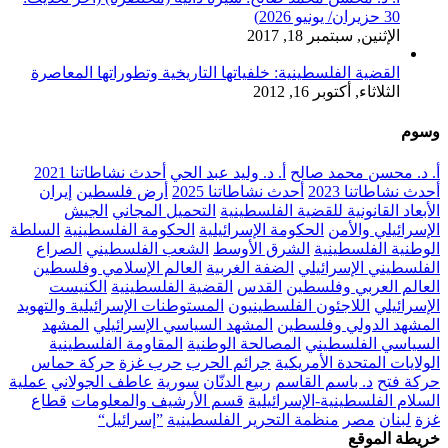
30 حزيران/ يونيو 2026)
الإثنين, سبتمبر 18, 2017
القضية الفلسطينية: خلفياتها التاريخية وتطوراتها المعاصرة
الثلاثاء, أكتوبر 16, 2012
وسوم
أ. د. محسن محمد صالح
أ. د. وليد عبد الحي
أحدث نشاطاتنا 2021
أحدث نشاطاتنا 2023
أحدث نشاطاتنا 2025
أرض فلسطين
إيران
الأبعاد القانونية للقضية الفلسطينية
التحميل المجاني
الجيش
الإسرائيلي والأمن
الحكومة الإسرائيلية
الحكومة الفلسطينية
السلطة
الوطنية الفلسطينية
الشرق الأوسط
الشعب الفلسطيني
الصراع
الفلسطيني الإسرائيلي
الضفة الغربية
العالم الإسلامي وفلسطين
العالم العربي وفلسطين
القدس
القضية الفلسطينية
الكنيست
الإسرائيلي
اللاجئون الفلسطينيون
المستوطنات الإسرائيلية والتهويد
المشهد الدولي وفلسطين
المشهد السياسي الإسرائيلي
المشهد
السياسي الفلسطيني
المصالحة الوطنية
المقاومة الفلسطينية
الولايات المتحدة الأمريكية
جرائم الحرب
حرب غزة
حركة حماس
حركة فتح
د. باسم القاسم
ربيع الدنّان
سورية
عاطف الجولاني
عملية
السلام الفلسطينية-الإسرائيلية
قسم الأرشيف والمعلومات
قطاع
غزة
لبنان
مصر
منظمة التحرير الفلسطينية
”إسرائيل“
خريطة الموقع