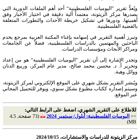
ويُعدُّ تقرير ”اليوميات الفلسطينية“ أحد أهم الملفات الدورية التي
يصدرها مركز الزيتونة، معتمداً آلية دقيقة في اختيار الأخبار وفق
أهميتها، ودورها في تشكيل خريطة الأحداث والتطورات المتعلقة
بالقضية الفلسطينية.
وتبرز أهمية التقرير في إسهامه بإغناء المكتبة العربية بمرجع يخدم
الباحثين والمهتمين بالدراسات الفلسطينية، فضلاً عن الجامعات
ومراكز الأبحاث ومؤسسات الدراسات.
وتجدر الإشارة إلى أن تقرير ”اليوميات الفلسطينية“ هو من إعداد
وتحرير أ. د. محسن محمد صالح، مدير عام المركز، وربيع الدنان
ووائل وهبة.
ويُنشر التقرير بشكل شهري على الموقع الإلكتروني لمركز الزيتونة،
وسيتم إصداره ككتاب مطبوع بشكل سنوي، ويوفر للتحميل المجاني
عبر الموقع.
للاطلاع على التقرير الشهري، اضغط على الرابط التالي:
>>
اليوميات الفلسطينية: أيلول/ سبتمبر 2024
(73 صفحة, 4.5
MB)
مركز الزيتونة للدراسات والاستشارات، 2024/10/15