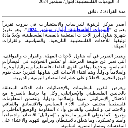
اليوميات الفلسطينية: أيلول/ سبتمبر 2024
مدة القراءة:
2
دقائق
أصدر مركز الزيتونة للدراسات والاستشارات في بيروت تقريراً
بعنوان
”
اليوميات الفلسطينية: أيلول/ سبتمبر 2024
“
. وهو تقريرٌ
شهريٌ يتناول أبرز الأحداث المتعلقة بالقضية الفلسطينية، ويُعدّ مادةً
توثيقيةً للأحداث الفلسطينية التاريخية، والسياسية، والقرارات
المهمّة.
ويتميز التقرير في أنه يتناول الأحداث المهمّة، والقرارات والمواقف،
التي تعبر عن طبيعة المرحلة، أو تعكس التحولات في المسارات
السياسية، وتحديداً مواقف القوى الفاعلة فلسطينياً وإسرائيلياً وعربياً
وإسلامياً ودولياً. ويتم انتقاء الأحداث التي يتناولها التقرير؛ حيث يقوم
فريق التحرير بالاطلاع على عشرات المصادر اليومية والدورية.
ويعرض التقرير للمعلومات والإحصائيات ذات الدلالة المتعلقة
بالجانبين الفلسطيني والإسرائيلي، وكل ما يرتبط بالصراع مع
الاحتلال الإسرائيلي عربياً وإسلامياً ودولياً. وتتضمن المعلومات
فلسطينياً مختلف جوانب الأداء السياسي والاقتصادي والثقافي
والاجتماعي والتعليمي والقدس وأداء المقاومة والوضع الداخلي…
وغيرها. كما يغطي التقرير ما يتعلق بـ”إسرائيل“ اقتصادياً واجتماعياً
وأمنياً وعسكرياً، وما يتعلق بالاستيطان وبرامج التهويد والاعتداء على
المقدسات ومسار التسوية السلمية.