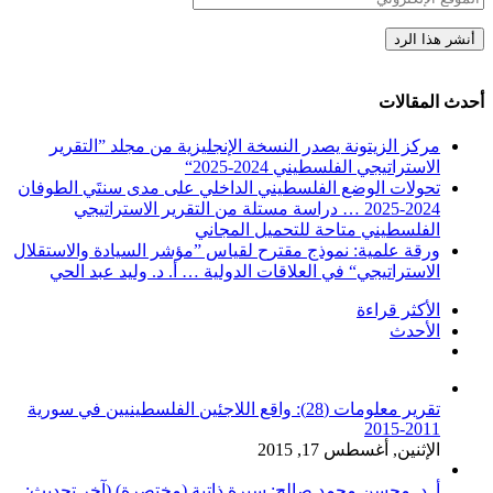
أحدث المقالات
مركز الزيتونة يصدر النسخة الإنجليزية من مجلد ”التقرير
الاستراتيجي الفلسطيني 2024-2025“
تحولات الوضع الفلسطيني الداخلي على مدى سنتَي الطوفان
2024-2025 … دراسة مستلة من التقرير الاستراتيجي
الفلسطيني متاحة للتحميل المجاني
ورقة علمية: نموذج مقترح لقياس ”مؤشر السيادة والاستقلال
الاستراتيجي“ في العلاقات الدولية … أ. د. وليد عبد الحي
الأكثر قراءة
الأحدث
تعليقات
تقرير معلومات (28): واقع اللاجئين الفلسطينيين في سورية
2011-2015
الإثنين, أغسطس 17, 2015
أ. د. محسن محمد صالح: سيرة ذاتية (مختصرة) (آخر تحديث: