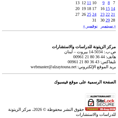
13
12
11
10
9
8
7
20
19
18
17
16
15
14
27
26
25
24
23
22
21
31
30
29
28
« سبتمبر
نوفمبر »
مركز الزيتونة للدراسات والاستشارات
ص.ب.: 5034-14 بيروت – لبنان
هاتف: 44 36 80 21 00961
تليفاكس: 43 36 80 21 00961
بريد الموقع الإلكتروني:
webmaster@alzaytouna.net
الصفحة الرسمية على موقع فيسبوك
حقوق النشر محفوظة © 2026، مركز الزيتونة
للدراسات والاستشارات