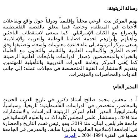
SoundCloud
WhatsApp
Facebook
Instagram
Telegram
YouTube
LinkedIn
Threads
Tiktok
Email
X
Toggle
رسالة الزيتونة:
Sliding
Bar
يهتم المركز ببث الوعي محلياً وإقليمياً ودولياً حول واقع وتفاعلات
Area
الأحداث في المنطقة، وخاصةً فيما يتعلق بالقضية الفلسطينية
والصراع مع الكيان الإسرائيلي. كما يسعى لاستقطاب الباحثين
وتأهيلهم وإبرازهم لخدمة قضايانا الوطنية والعربية والإسلامية.
يسعى مركز الزيتونة إلى بناء قاعدة معلومات واسعة، وتصنيفها وفق
أحدث الطرق والأساليب العلمية والتقنية، والتعاون مع العلماء
والخبراء والمتخصصين لإصدار الدراسات والأبحاث العلمية الرصينة.
كما يُعنى المركز بإقامة الدورات التدريبية والتأهيلية للمهتمين،
وتقديم الاستشارات الفنية المتخصصة في مجالات عمله؛ إلى جانب
الندوات والمحاضرات والمؤتمرات.
المدير العام:
أ. د. محسن محمد صالح: أستاذ دكتور في تاريخ العرب الحديث
والمعاصر، متخصص في الدراسات الفلسطينية؛ تاريخياً، وسياسياً،
واستراتيجياً. المدير العام لمركز الزيتونة للدراسات والاستشارات
منذ 2004. ومستشار علمي لمجلس كلية الآداب والعلوم الإنسانية في
جامعة طرابلس، لبنان، منذ 2019. وهو رئيس قسم التاريخ والحضارة
في الجامعة الإسلامية العالمية بماليزيا سابقاً، والمدرس في الجامعة
نفسها في الفترة 1994-2004...
المزيد