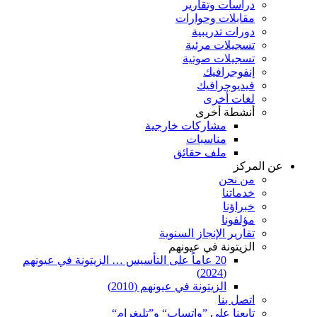
دراسات وتقارير
مقابلات وحوارات
دورات تدريبية
تسجيلات مرئية
تسجيلات صوتية
إنفوجرافيك
فيديوجرافيك
لغات أخرى
أنشطة أخرى
مشاركات خارجية
مناسبات
ملف حقائق
عن المركز
من نحن
خدماتنا
خبراؤنا
مؤلفونا
تقارير الإنجاز السنوية
الزيتونة في عيونهم
20 عاماً على التأسيس … الزيتونة في عيونهم
(2024)
الزيتونة في عيونهم (2010)
اتصل بنا
تابعنا على ”واتساب“ و”تليغرام“