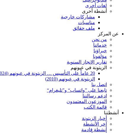
لغات أخرى
أنشطة أخرى
مشاركات خارجية
مناسبات
ملف حقائق
عن المركز
من نحن
خدماتنا
خبراؤنا
مؤلفونا
تقارير الإنجاز السنوية
الزيتونة في عيونهم
20 عاماً على التأسيس … الزيتونة في عيونهم (2024)
الزيتونة في عيونهم (2010)
اتصل بنا
تابعنا على ”واتساب“ و”تليغرام“
ادعم رسالتنا
الموزعون المعتمدون
قائمة الكتب
أنشطتنا
أخبار الزيتونة
آخر الأنشطة
أنشطة قادمة