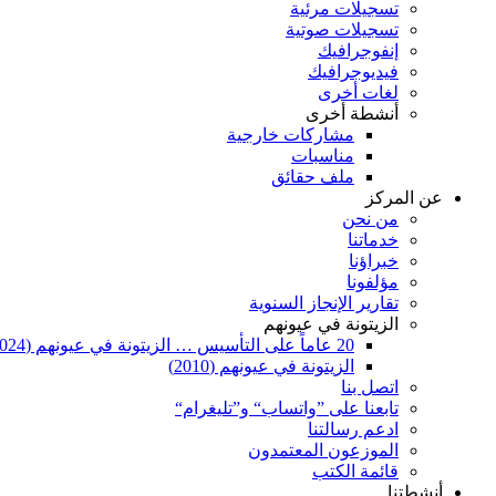
تسجيلات مرئية
تسجيلات صوتية
إنفوجرافيك
فيديوجرافيك
لغات أخرى
أنشطة أخرى
مشاركات خارجية
مناسبات
ملف حقائق
عن المركز
من نحن
خدماتنا
خبراؤنا
مؤلفونا
تقارير الإنجاز السنوية
الزيتونة في عيونهم
20 عاماً على التأسيس … الزيتونة في عيونهم (2024)
الزيتونة في عيونهم (2010)
اتصل بنا
تابعنا على ”واتساب“ و”تليغرام“
ادعم رسالتنا
الموزعون المعتمدون
قائمة الكتب
أنشطتنا