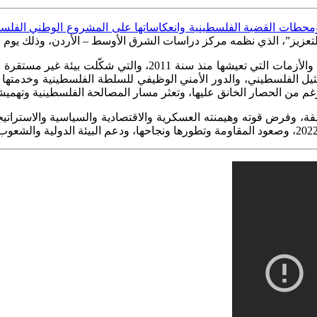
ت القضية الفلسطينية وانعكاساتها على المشروع الوطني الفلسطيني 2011–2022، وآفاق واتجاهات ا
”، الذي نظمه مركز دراسات الشرق الأوسط – الأردن، وذلك يوم السبت في 
في ورقته مسار البيئة الإقليمية في المنطقة والأزمات الت
تمثيل الفلسطيني، والدور الأمني الوظيفي للسلطة الفلسطينية وخدمت
رغم من الحصار الخانق عليها، وتعثر مسار المصالحة الفلسطينية وتهميش
ة، وفرض قوته وهيمنته العسكرية والاقتصادية والسياسية والاستراتيج