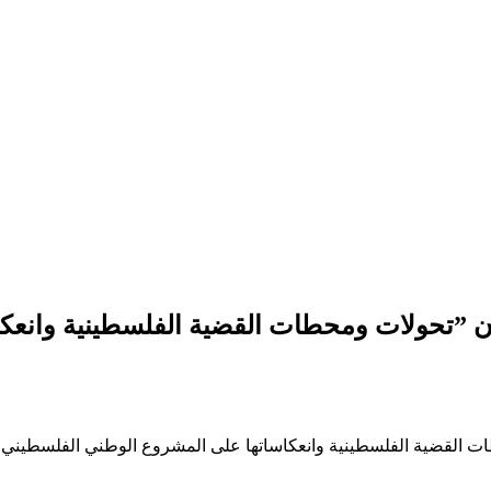
ن ”تحولات ومحطات القضية الفلسطينية وانعك
نية وانعكاساتها على المشروع الوطني الفلسطيني 2011–2022، وآفاق واتجاهات المستقبل“