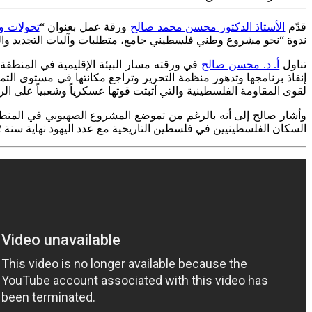
قدّم
الأستاذ الدكتور محسن محمد صالح
ورقة عمل بعنوان “
تحولات ومحطا
ندوة “نحو مشروع وطني فلسطيني جامع، متطلبات وآليات التجديد والتعزيز
تناول
أ. د. محسن صالح
إنفاذ برنامجها وتدهور منظمة التحرير وتراجع مكانتها في مستوى ال
لقوى المقاومة الفلسطينية والتي أثبتت قوتها عسكرياً وشعبياً على ال
وأشار صالح إلى أنه بالرغم من تموضع المشروع الصهيوني في المنطق
السكان الفلسطينيين في فلسطين التاريخية مع عدد اليهود نهاية سنة 2022، وصعود المقاومة وتطورها ونجاحها، ودعم البيئة الدولية والشعوب العربية الرافضة للتطبيع لها، وفشل مسار التسوية السلمية وانهياره.