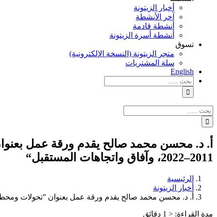
أخبار الزيتونة
آخر الأنشطة
أنشطة قادمة
أنشطة أسرة الزيتونة
تسوق
متجر الزيتونة (النسخة الإلكترونية)
سلة المشتريات
English
نتائج
البحث
بالنسبة
الي
نتائج
:
البحث
بالنسبة
الي
أ. د. محسن محمد صالح يقدم ورقة عمل بعنوا
:
2011–2022، وآفاق واتجاهات المستقبل“
الرئيسية
أخبار الزيتونة
أ. د. محسن محمد صالح يقدم ورقة عمل بعنوان ”تحولات ومحطات القضية الفلسطي
مدة القراءة:
< 1
دقائق