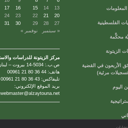
10
9
8
7
6
17
16
15
14
13
لمعلومات
24
23
22
21
20
ات الفلسطينية
31
30
29
28
27
« سبتمبر
نوفمبر »
ة محكَّمة
 الزيتونة
مركز الزيتونة للدراسات والاس
ص.ب.: 5034-14 بيروت – لبنان
ق الأربعون في القضية
هاتف: 44 36 80 21 00961
تسجيلات مرئية)
تليفاكس: 43 36 80 21 00961
بريد الموقع الإلكتروني:
 اليوم
webmaster@alzaytouna.net
تراتيجية
اني