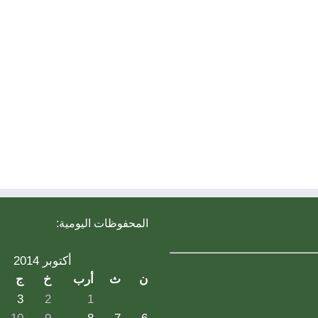
المحفوظات اليومية:
أكتوبر 2014
ن
ث
أرب
خ
ج
3
2
1