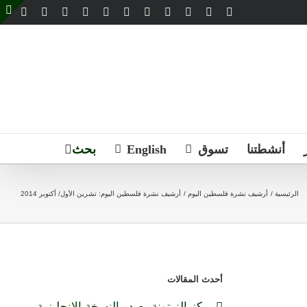
Email
Telegram
WhatsApp
SoundCloud
LinkedIn
Threads
Tiktok
YouTube
Instagram
X
Facebook
e
g
r
a
أنشطتنا
تسوق
English
الرئيسية
أرشيف نشرة فلسطين اليوم
أرشيف نشرة فلسطين اليوم: تشرين الأول/ أكتوبر 2014
أحدث المقالات
مركز الزيتونة يصدر النسخة الإنجليزية