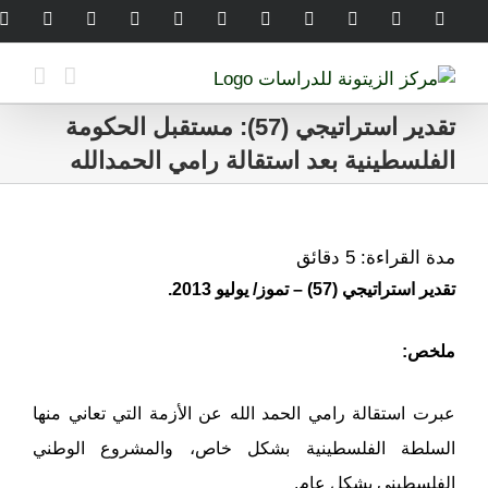
Ski
legram
WhatsApp
SoundCloud
LinkedIn
Threads
Tiktok
YouTube
Instagram
X
Facebook
t
conten
تقدير استراتيجي (57): مستقبل الحكومة
الفلسطينية بعد استقالة رامي الحمدالله
مدة القراءة:
5
دقائق
تقدير استراتيجي (57) – تموز/ يوليو 2013.
ملخص:
عبرت استقالة رامي الحمد الله عن الأزمة التي تعاني منها
السلطة الفلسطينية بشكل خاص، والمشروع الوطني
الفلسطيني بشكل عام.