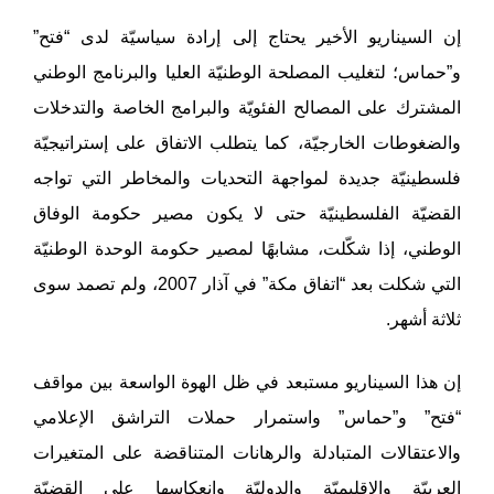
إن السيناريو الأخير يحتاج إلى إرادة سياسيّة لدى “فتح”
و”حماس؛ لتغليب المصلحة الوطنيّة العليا والبرنامج الوطني
المشترك على المصالح الفئويّة والبرامج الخاصة والتدخلات
والضغوطات الخارجيّة، كما يتطلب الاتفاق على إستراتيجيّة
فلسطينيّة جديدة لمواجهة التحديات والمخاطر التي تواجه
القضيّة الفلسطينيّة حتى لا يكون مصير حكومة الوفاق
الوطني، إذا شكّلت، مشابهًا لمصير حكومة الوحدة الوطنيّة
التي شكلت بعد “اتفاق مكة” في آذار 2007، ولم تصمد سوى
ثلاثة أشهر.
إن هذا السيناريو مستبعد في ظل الهوة الواسعة بين مواقف
“فتح” و”حماس” واستمرار حملات التراشق الإعلامي
والاعتقالات المتبادلة والرهانات المتناقضة على المتغيرات
العربيّة والإقليميّة والدوليّة وانعكاسها على القضيّة